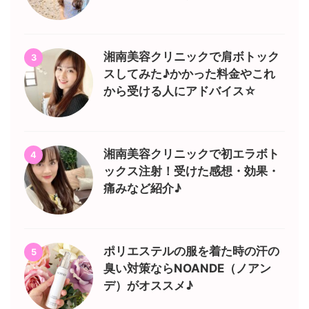
湘南美容クリニックで肩ボトック
3
スしてみた♪かかった料金やこれ
から受ける人にアドバイス☆
湘南美容クリニックで初エラボト
4
ックス注射！受けた感想・効果・
痛みなど紹介♪
ポリエステルの服を着た時の汗の
5
臭い対策ならNOANDE（ノアン
デ）がオススメ♪