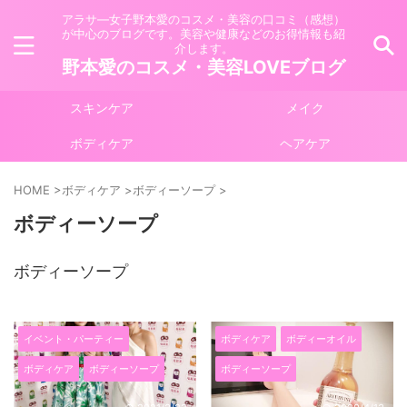
アラサ―女子野本愛のコスメ・美容の口コミ（感想）
が中心のブログです。美容や健康などのお得情報も紹
介します。
野本愛のコスメ・美容LOVEブログ
スキンケア
メイク
ボディケア
ヘアケア
HOME
>
ボディケア
>
ボディーソープ
>
ボディーソープ
ボディーソープ
イベント・パーティー
ボディケア
ボディーオイル
ボディケア
ボディーソープ
ボディーソープ