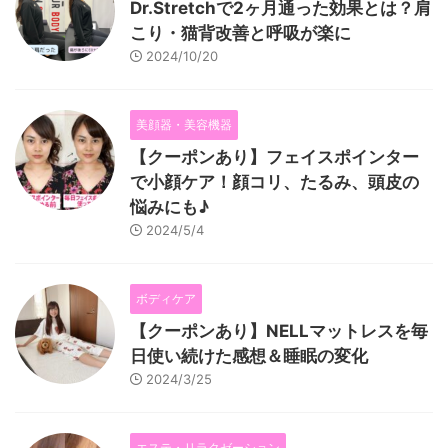
Dr.Stretchで2ヶ月通った効果とは？肩
こり・猫背改善と呼吸が楽に
2024/10/20
美顔器・美容機器
【クーポンあり】フェイスポインター
で小顔ケア！顔コリ、たるみ、頭皮の
悩みにも♪
2024/5/4
ボディケア
【クーポンあり】NELLマットレスを毎
日使い続けた感想＆睡眠の変化
2024/3/25
エステ・リラクゼーション