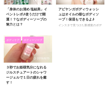
2021/3/22
2020/4/13
「身体のお清め 塩結美」イ
アビヤンガボディウォッシ
ベントレポ♪使うだけで開
ュはオイルの様なボディソ
運！？なボディーソープの
ープ！保湿もできるよ♪
魅力とは？
インスタで見つけた新感覚のボデ
ィケアアイテムを紹介します
昨日は、2018年7月24日に本格
(*^▽^*) 「アーユルヴィスト ア
発売を開始する、 「身体のお清
ビヤンガ ボディウォッシュ」で
め 塩結美（えんむすび）」のイ
ボディケア
ボディーソープ
す！ これは、泡立たないボディ
ベントに参加してきました。 塩
ウォッシュで、洗いながらオイル
結美は、京都の原材料を使用した
マッサージができちゃうんです！
塩入りの１回使い切りタイプの
2019/8/15
しかも、洗い流した後はお肌しっ
ボディーソープです。 使うだけ
とり♡ ストレスの多い毎日を送
で開運！？塩結美ボディーソープ
３秒でお姫様気分になれる
っている方 忙しい方でボディケ
は運別全５種類♪原材料にもこだ
ジルスチュアートのシャワ
アも手を抜きたくない！という方
わり！ 塩結美は「仕事運」「勝
ージェルで１日の疲れを癒
1週に１度は贅沢なケアをしたい
負運」「金運」「愛情運」「健康
す！
なという方 にオススメですよー
運」の 全部で５種類です♪
(^^)/ アーユルヴィスト アビヤン
「水、塩、米、お酒」という 古
JILLSTUART（ジルスチュアー
ガ ボディウォッシュは自宅でア
来から神棚にお供えするお供え物
ト）のリラックスシャワージェル
ーユルヴェーダのマッサージ感覚
のみが原材料に使われていて、
の サンプルをいただいたので、
を味わえる！ ...
パッケージもお守り袋のようなデ
試してみました♪ 私ジルスチュア
ザインで、 風水で開運に効果 ...
ートが大好きで、パッケージもか