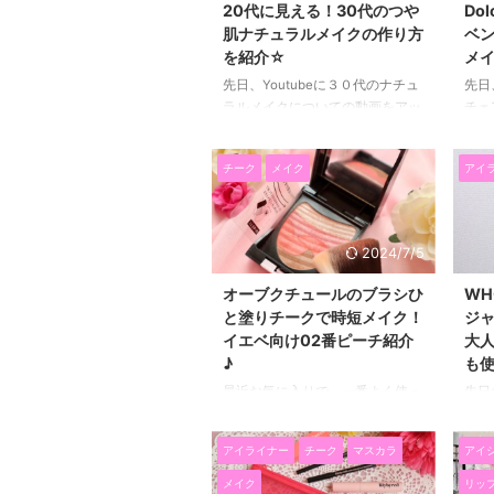
20代に見える！30代のつや
Do
肌ナチュラルメイクの作り方
ベン
を紹介☆
メイ
先日、Youtubeに３０代のナチュ
先日、
ラルメイクについての動画をアッ
チェ
プしてみました(^^)/ ２０代の頃は
メの
ただメイクを薄くすればナチュラ
ドル
チーク
メイク
アイ
ルメイクになっていたのですが、
やか
３０代になってから、シミやくす
かわ
みなどのエイジングのトラブルが
めち
現れて ただメイクを薄くすれば
買え
2024/7/5
いいというわけにはいかなくなっ
ルガ
てしまいました(T_T) 特に私が悩
イベ
オーブクチュールのブラシひ
WH
んでるのがシミ・・・・ 厚塗り
メイ
と塗りチークで時短メイク！
ジ
感を出さずに、シミに目がいかな
雄司
イエベ向け02番ピーチ紹介
大人
いように ツヤのある美肌に見せ
スも
♪
も
るメイクを心がけています。 肌
っそ
最近お気に入りで、一番よく使っ
先日
作りとアイメイクを工夫するだけ
タリ
ているチークが、 ２０１９年１
20
で、 まるで２０代のようなナチ
で、紹
１月１２日に発売になった AUBE
で 
ュラルメ ...
アイライナー
チーク
マスカラ
アイ
のブラシひと塗りチーク（ワンシ
チー
ョットチーク）♪ 私は、一か月前
１（
メイク
リッ