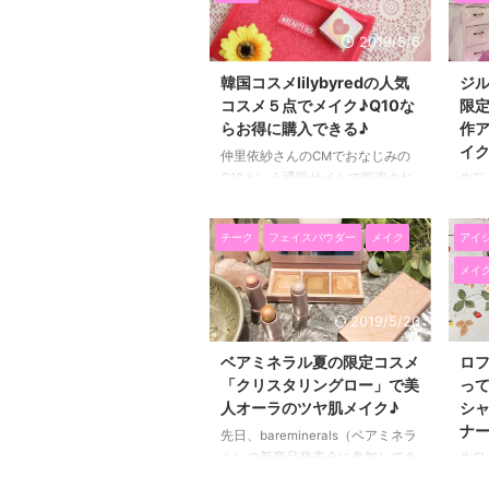
くらいにいただいたので、 発売
ラス
より前に使ってます(*^▽^*) 色は
ンシ
2019/5/6
０２番のピーチを使っていて、
てメ
イエベ肌にピッタリなオレンジピ
使っ
韓国コスメlilybyredの人気
ジル
ンク系のチーク！ 肌なじみがよ
やす
コスメ５点でメイク♪Q10な
限
くて、肌が綺麗に見えるんですよ
た！
らお得に購入できる♪
作
ね～！ そして何より、使うのが
が多
イク
仲里依紗さんのCMでおなじみの
超簡単！ 忙しいときの時短メイ
デジ
Q10という通販サイトで販売され
先日
クにも最適です♪ オーブクチュー
イト
ている 韓国コスメ「lilybyred」の
STU
ル・ブラシひと塗りチークは全３
♪ 
コスメを試してみたので紹介した
てきま
色♪ブルべイエベに似合うのは？
った
チーク
フェイスパウダー
メイク
アイ
いと思います。 私が使ったの
BE
AUBEのブ ...
います(
は、 【アイブロウ】スキニーメ
な世
メイ
スアイブロウペンシル 【マスカ
す(
ラ】ナイントゥーナインサバイバ
スタ
2019/5/20
ルカラーカラ 【アイライナー】
も紹
スターリーアイズ9to9ジェルライ
チー
ベアミネラル夏の限定コスメ
ロ
ナー 【チーク】ラブビームチー
ベン
「クリスタリングロー」で美
っ
ク 【リップ】ブラッディライア
思い
人オーラのツヤ肌メイク♪
シ
ーコーティングティント の５つ
20
ナ
先日、bareminerals（ベアミネラ
です。 Q10でなんとこの５つで３
☆ピ
ル）の新商品発表会に参加してき
先日
０００円です♪ lilybyredのリップ
ベン
ました(^^)/ ミネラルファンデーシ
ステ
ティントはインスタ映えな発色 ...
コス