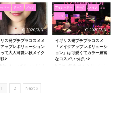
 メイクをしてみたので紹介
みました！ 最近SNSでも、コスメ
かなりお金がかかっているーー
シャドー
チーク
メイク
アイシャドー
チーク
メイク
す(^^)/ ロフトのコスメフェス
定期購入サービスを利用している
ー！！ しかも ...
バルでは、 お手頃価格て普
方を多く見かけます。 定額で、
プ
リップ
いにぴったりなコスメが勢ぞ
毎月違うコスメが届くので、今月
しています♪ 今回使ってみた
はどんなコスメと出会えるのかな
2020/3/31
2020/3/31
、左から、ピンクとブルーの
ー？と楽しくなりますよね☆
合わせのパッケージが可愛い
RAXYは、月額1980円（１か月プ
ギリス発プチプラコスメメ
イギリス発プチプラコスメ
メの コジット1.5DAYSティン
ラン）で毎月美容のスペシャリス
クアップレボリューション
「メイクアップレボリューシ
キッドアイライナーとファイ
トがセレクトしたコスメが届きま
使って大人可愛い秋メイク
ョン」は可愛くてカラー豊富
マスカラ。 ブラウン系４色
す。 1,980円って、アイライナー
戦♪
なコスメいっぱい♪
イシャドーRIMMEL（リンメ
１本とかマスカラ１本くらいの値
参加した、イギリスのプチプ
昨日はご招待いただきまして、六
のロイヤルヴィンテージアイ
段ですよね！ そんな値段でどん
スメブランド
本木ColoRで開催された、 イギリ
11。 LOFCOS（ロフコス）ク
なコスメが入っているのかをレポ
EUPREVOLUTION（メイク
スの人気コスメブランドMake up
ムチークカラー02（ア ...
ートします(^^)/ ↑↑の写真を見て
プレボリューション）の パ
revolution（メイクアップレボリ
いただく ...
1
2
Next »
ィーでいただいたお土産を使
ューション）の 日本本格展開記
早速メイクをしてみたので紹
念イベントに参加しました！ メ
たいと思います。 メイクア
イクアップレボリューションは、
レボリューションのパーティ
ハートモチーフや板チョコモチー
様子は↓↓の記事です。
フなどパッケージが可愛くて ア
s://beauty.himemode.com/20
イカラーなどカラーバリエーショ
8/25/makeuprevolution/ メイ
ンが豊富。 しかも、プチプラな