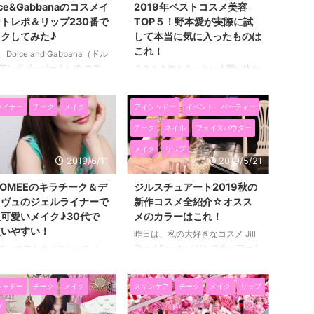
lce&Gabbanaのコスメイ
2019年ベストコスメ美容
トレポ＆リップ230番で
TOP５！野本愛が実際に試
クしてみた♪
して本当に気に入ったものは
これ！
Dolce and Gabbana（ドル
アンドガッバーナ）の コス
２０１９年もあっという間に終わ
イベントに参加しました(^^)/
りそうです～！ 今年は、本業で
チェアンドガッバーナって鮮
あるオーダーメイドウィッグの販
ライナー
チーク
メイク
アイシャドー
イベント・パーティー
なデザインが多くて華やかで
売が忙しかったり、 Youtubeに動
いいですよね(*^▽^*) 洋服も
画をアップしてみたり、 色々と
チーク
ネイル
フェイスパウダー
ゃめちゃ好みで♡（高いから
忙しくてインスタは更新できたの
メイク
リップ
ないけど・・・） そんなド
ですが、 あまり美容ブログは更
2019/6/11
2019/5/21
バのコスメということで、
新できませんでした。 それで
ント楽しみでしたー♡ 人気
も、今年も沢山のコスメや美容、
OMEEのキラチーク＆デ
ジルスチュアート2019秋の
クアップアーティストの久保
エステサロン、マッサージなどを
ャヴュのジェルライナーで
新作コスメ全紹介☆オスス
さんから メイクのアドバイ
試すことができて、とても嬉しか
可愛いメイク♪30代で
メのカラーはこれ！
いただけました♪ そして、さ
ったです！ 今年使ったコスメや
使いやすい！
昨日は、私の大好きなコスメ Jill
く私もこれからの季節にピッ
美容の中で特に気に入っているも
Stuart Beauty（ジルスチュアート
の、ロフトのベストコスメ
なカラーの口紅も試したの
のを紹介したいと思います
ビューティー）の 2019年秋コレ
19×クールスタイルのイベント
介します☆ Dolce ...
(*^▽^*) 第１位 パナソニック・
クションの発表イベントに参加し
いただいた、WHOMEEのキラ
イオンエフェクター♪保湿力が高
シャドー
チーク
メイク
スキンケア
チーク
メイク
リップ
てきました(^^)/ 2019年8月2日に
クダイナボール キラレッド
まって肌荒れが減った ...
発売される新作コスメを沢山試し
1,800円）と、 デジャヴュの
プ