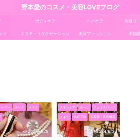
野本愛のコスメ・美容LOVEブログ
ク
ボディケア
ヘアケア
美容フ
ント
エステ・リラクゼーション
美容ファッション
美顔
シャドー
チーク
メイク
スキンケア
チーク
フェイスパック
プ
メイク
化粧下地
美顔器・美容機器
2024/6/28
2024/6/30