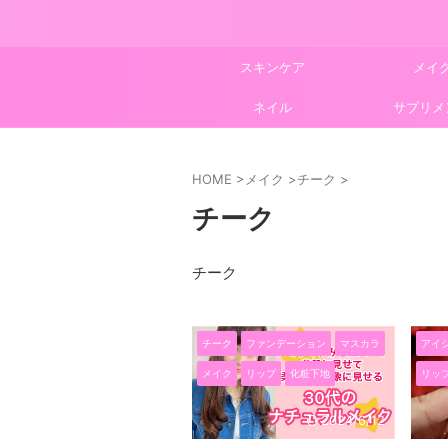
スキンケア
メイ
ネイル
サプリメ
HOME
>
メイク
>
チーク
>
チーク
チーク
チーク
ファンデーション
マスカラ
アイ
メイク
リップ
化粧下地
リッ
2024/6/12