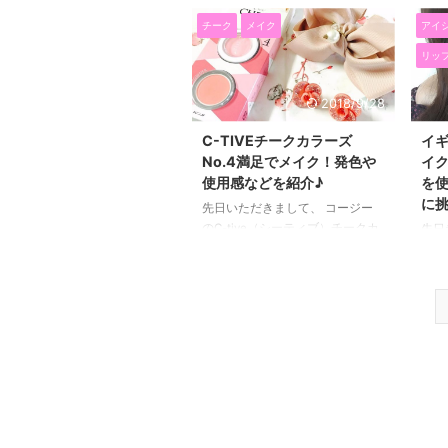
ョンのパイオニアとして知られて
って
...
チーク
メイク
アイ
いるベアミネラルの新作コスメ。
しま
かーなーりよかったです！！
ティ
リッ
いくつかご紹介いただいたのです
段使
が、まだ発売日前のものもあるの
ろい
2018/9/28
で、 今回は、 ハイライター、ブ
のが
ロンザー、チークカラーの３つが
組み
C-TIVEチークカラーズ
イ
１セットになった 「クリスタリ
コス
No.4満足でメイク！発色や
イ
ン グロー ブロンザー＆ハイラ
トリ
使用感などを紹介♪
を
イターパレットA」 と 「クリスタ
バー
に挑
先日いただきまして、 コージー
リン グロー ハイライター ス
のア
のC-tive（シーティブ）チークカ
先日
ティック」 を紹介したいと思い
ル）
ラーズNo.4 満足という色のチー
ラコ
ます( ...
ズ0
クを使っています。 AAAの伊藤
MAK
リー
千晃さんプロデュースで、「イガ
アッ
リメイク」で国内外でブームを起
ーテ
こした人気のメイクアップアーテ
って
ィスト、 イガリシノブさんが監
介し
修しています。 色は一つのカラ
ップ
ーに２色がセットになっていて、
ーの
全部で５カラーあります。 C-
http
TIVEチークカラーズNo.4満足は
16/0
ナチュラルで可愛い印象を与えて