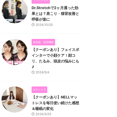
フィットネス
Dr.Stretchで2ヶ月通った効
果とは？肩こり・猫背改善と
呼吸が楽に
2024/10/20
美顔器・美容機器
【クーポンあり】フェイスポ
インターで小顔ケア！顔コ
リ、たるみ、頭皮の悩みにも
♪
2024/5/4
ボディケア
【クーポンあり】NELLマッ
トレスを毎日使い続けた感想
＆睡眠の変化
2024/3/25