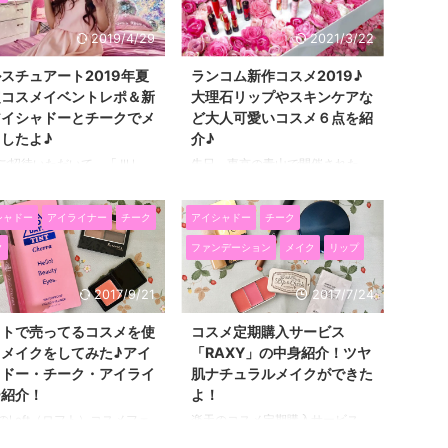
ましたので、 早速紹介したいと
ティンファインaクリームペ
思います(^^)/ 2019年秋のジルス
ル（ライトブラウン）を使っ
2019/4/29
2021/3/22
チュアートは、 ジルスチュアー
イクをしてみました♪ 実際に
トらしいキラキラとした輝きと可
てみて、30代でも普段使いし
スチュアート2019年夏
ランコム新作コスメ2019♪
愛さもありながら、 大人っぽい
い２アイテムだと思いまし
定コスメイベントレポ＆新
大理石リップやスキンケアな
落ち着いた色合いで秋冬にかなり
 WHOMEEのチークは、容量
アイシャドーとチークでメ
ど大人可愛いコスメ６点を紹
使えそうです！！ ぶっちゃけ去
いので長持ちしそうですし、
したよ♪
介♪
年の秋コレクションより好き♡♡
ャヴュのジェルライナーはラ
ご招待いただいて、「JILL
先日、東京の青山で開催された
欲しいもの沢山ありました！ ジ
ブラウンなのに目力でやすい
ART Dreamy Gallery」に行っ
LANCOME（ランコム）の新商品
ルスチュア ...
とても使えるプチプラコスメだ
した(^^)/ JILL STUART
パーティーに参加してきました。
ので、詳しく紹介したいと思
シャドー
アイライナー
チーク
アイシャドー
チーク
AUTYの新作コスメとキラキラ
ピンクの薔薇で華やかに彩られた
 ...
界観がすごくかわいかったで
会場で、 とてもかわいいコスメ
ク
ファンデーション
メイク
リップ
*^▽^*) キラキラなお部屋イン
達を見たり、試すことができまし
映えでした♪ このイベントで
た！！ 今シーズンのランコムめ
2017/9/21
2017/7/24
介されていたアイシャドーと
ちゃくちゃ可愛くて 使うたびに
クも先日購入したので、 イ
女子力が上がりそうです(*^▽^*)♪
フトで売ってるコスメを使
コスメ定期購入サービス
トレポと一緒に紹介したいと
ランコム新作コスメ2019♪ピンク
てメイクをしてみた♪アイ
「RAXY」の中身紹介！ツヤ
ます。 ジルスチュアート
の薔薇が敷き詰められた華やかな
ャドー・チーク・アイライ
肌ナチュラルメイクができた
19夏の新作コスメイベントレポ
パーティー会場！ 会場がこち
ー紹介！
よ！
ンクが可愛い新色たち！ イ
ら！ ピンクの薔薇で敷き詰めら
のLoft（ロフト）コスメフェ
楽天のコスメ定期購入サービス
トで紹介されていた夏の新作
れたディスプレイ！ これ全てプ
ィバルでみつけたコスメを使
「RAXY（ラクシー）」を試して
メがこちら♪ 左から、 【アイ
リザーブドフラワーだそう！！