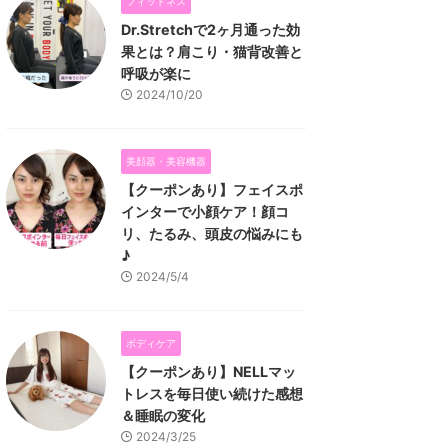
フィットネス
Dr.Stretchで2ヶ月通った効
果とは？肩こり・猫背改善と
呼吸が楽に
2024/10/20
美顔器・美容機器
【クーポンあり】フェイスポ
インターで小顔ケア！顔コ
リ、たるみ、頭皮の悩みにも
♪
2024/5/4
ボディケア
【クーポンあり】NELLマッ
トレスを毎日使い続けた感想
＆睡眠の変化
2024/3/25