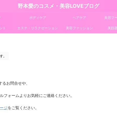
野本愛のコスメ・美容LOVEブログ
ク
ボディケア
ヘアケア
美容フ
ント
エステ・リラクゼーション
美容ファッション
美顔
す。
関するお問合せや、
ルフォームよりお気軽にご連絡ください。
ージ
をご覧ください。