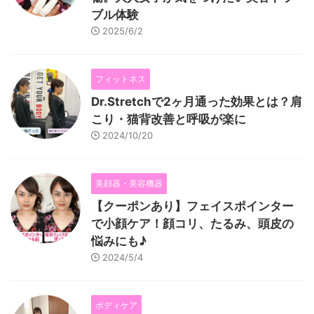
ブル体験
2025/6/2
フィットネス
Dr.Stretchで2ヶ月通った効果とは？肩
こり・猫背改善と呼吸が楽に
2024/10/20
美顔器・美容機器
【クーポンあり】フェイスポインター
で小顔ケア！顔コリ、たるみ、頭皮の
悩みにも♪
2024/5/4
ボディケア