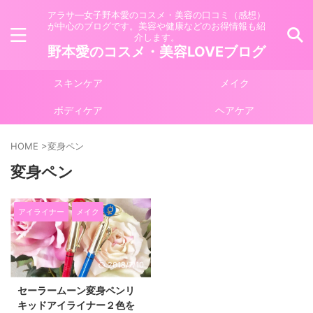
アラサ―女子野本愛のコスメ・美容の口コミ（感想）
が中心のブログです。美容や健康などのお得情報も紹
介します。
野本愛のコスメ・美容LOVEブログ
スキンケア
メイク
ボディケア
ヘアケア
HOME
>
変身ペン
変身ペン
アイライナー
メイク
2018/7/10
セーラームーン変身ペンリ
キッドアイライナー２色を