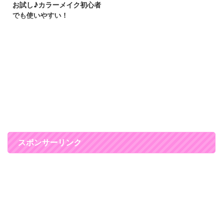
お試し♪カラーメイク初心者
でも使いやすい！
とってもかわいいコスメをゲット
したので、 ブログで紹介します
(*^▽^*) これ、セーラームーンの
変身ペンリキッドライナーです
(^^)/ ４月２８日に発売した新コ
スメです。 セーラームーン：ブ
ラック セーラーマーキュリー：
ネイビー セーラーマーズ：バー
ガンディー セーラージュピタ
ー：カーキ セーラーヴィーナ
ス：ブラウン の全５色♪ 私は、
セーラーマーキュリーとセーラー
スポンサーリンク
マーズを使ってみました(^O^)／
セーラームーン世代は気分上が
る！変身ペンリキッドアイライナ
ーは可愛い見た目で集めたくな
る！ 専用モチーフ ...