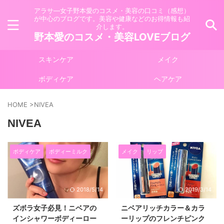
アラサ―女子野本愛のコスメ・美容の口コミ（感想）
が中心のブログです。美容や健康などのお得情報も紹
介します。
野本愛のコスメ・美容LOVEブログ
スキンケア
メイク
ボディケア
ヘアケア
HOME
>
NIVEA
NIVEA
ボディケア
ボディーミルク
メイク
リップ
2018/5/14
2019/3/14
ズボラ女子必見！ニベアの
ニベアリッチカラー＆カラ
インシャワーボディーロー
ーリップのフレンチピンク