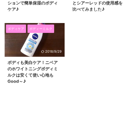
ションで簡単保湿のボディ
とシアーレッドの使用感を
ケア♪
比べてみました♪
CMを見て気になっていた
2016年8月発売になったばかり
NIVEA(ニベア）のインシャワー
の、 ニベアリッチケア＆カラー
ボディーローションを試してみま
リップのフレンチピンクとシアー
ボディケア
ボディーミルク
した！ お風呂を上がる前にこれ
レッドを試してみました！ なの
を塗って水で流すだけで、ボディ
で、実際に唇に乗せてみたときの
ケアができちゃう不思議なスキン
色身や使用感などを詳しく紹介し
2018/9/29
ケアコスメです♪(*^▽^*) 本当に
ます(^^)/ 保湿成分で紫外線から
保湿されるのか？ 香りは？ など
も守るニベアリッチケア＆カラー
ボディも美白ケア！ニベア
など気になる部分を実際に試した
リップ♪ ニベアのリッチケア＆カ
のホワイトニングボディミ
感想とともに紹介したいと思いま
ラーリップは、マカデミアナッツ
ルクは安くて使い心地も
す(^^)/ 塗って流すだけ！ズボラ
オイル、 アボカドオイル、ホホ
Good～♪
女子の強い味方！ ニベアインシ
バオイルなどの保湿成分が配合さ
ャワーボディーローションは、ボ
れていて、 SPF20PA++で唇を紫
MAQUIA（マキア）６月号の美白
ディミルクのようなテクスチャ
外線からも守ってくれます
ページに、ボディの美白ケアで、
ー。 香りはフローラルなんです
(*^▽^*) 唇って意外と紫外線対策
NIVEA（ニベア）リフレッシュプ
けど、ニベアらしい爽やかな香り
を忘れがちですが、 頬は焼けて
ラス ホワイトニングボディミル
です(^^)/ 大 ...
唇は焼けな ...
クが掲載されていて、 顔だけで
なく、体も美白ケアしたいと思っ
て早速購入してみました(*^▽^*)
ニベアなので、お値段も安くて９