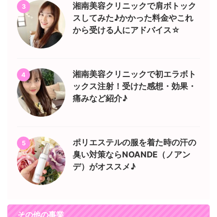
湘南美容クリニックで肩ボトック
3
スしてみた♪かかった料金やこれ
から受ける人にアドバイス☆
湘南美容クリニックで初エラボト
4
ックス注射！受けた感想・効果・
痛みなど紹介♪
ポリエステルの服を着た時の汗の
5
臭い対策ならNOANDE（ノアン
デ）がオススメ♪
その他の事業