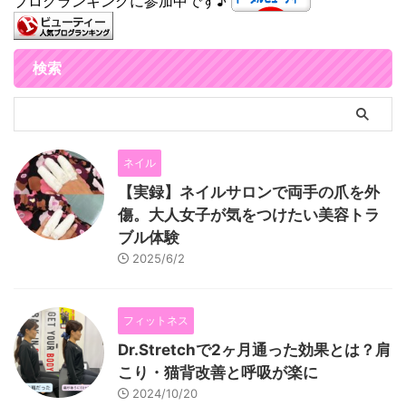
ブログランキングに参加中です♪
検索
ネイル
【実録】ネイルサロンで両手の爪を外
傷。大人女子が気をつけたい美容トラ
ブル体験
2025/6/2
フィットネス
Dr.Stretchで2ヶ月通った効果とは？肩
こり・猫背改善と呼吸が楽に
2024/10/20