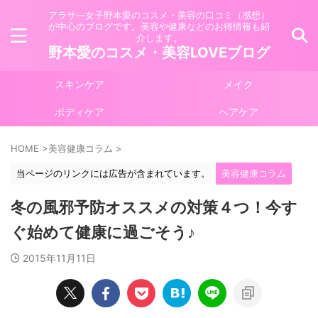
アラサ―女子野本愛のコスメ・美容の口コミ（感想）
が中心のブログです。美容や健康などのお得情報も紹
介します。
野本愛のコスメ・美容LOVEブログ
スキンケア
メイク
ボディケア
ヘアケア
HOME
>
美容健康コラム
>
当ページのリンクには広告が含まれています。
美容健康コラム
冬の風邪予防オススメの対策４つ！今す
ぐ始めて健康に過ごそう♪
2015年11月11日