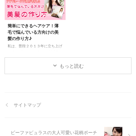
スとマスクで酸欠になる 今、ま
「専門家」として、私が実際に試
た新型コロナウイルスの感染者が
したオススメ商品に対しての コ
2019/4/11
増えたことで 朝から晩までテレ
メントを掲載させていただきまし
ビではコロナのニュースが、 ネ
た(^^)/ モノシルさんはあらゆる
簡単にできるヘアケア！薄
ットでもコロナのニュースが沢山
美容商品の 「編集部が実際に使
毛で悩んでいる方向けの美
取り上げられていて、 不安を感
ってみた感想・評価」と「専門家
髪の作り方♪
じる人が多いと思います。 私も
の口コミ」がわかるサイトです。
心配症で、不安を感じやすいタイ
カテゴリーは、 コスメ：ファン
私は、普段２０１３年に立ち上げ
プの人なので、 コロナのニュー
デーション、アイライナー、チー
たオーダーメイドウィッグブラン
スは大きなストレスになっていま
ク、マスカラ スキンケア：化粧
ド「ナチュレーヌ」の販売をして
す。 あと、毎日外出するときな
水、乳液、美容液、洗顔料、クレ
います。 お客様の層も幅広く２
もっと読む
どは「マスク」をし ...
ンジン ...
０代の学生さんから９４歳のおば
あちゃんまでいらっしゃいます。
主に髪のボリュームでお悩みの女
性なのですが、 年齢に伴って髪
の毛が細くなりコシもなくなるこ
とによるボリュームダウン、 抗
サイトマップ
がん剤治療による脱毛の後に、髪
質が変わって髪が生えにくくな
る、 原因不明で髪のボリューム
が減ってきてしまった など悩み
のきっかけは様々です。 です
ビーファビュラスの大人可愛い花柄ポーチ