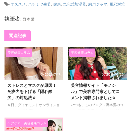
-
オススメ
,
ハチミツ生姜
,
健康
,
気化式加湿器
,
綿パジャマ
,
風邪対策
執筆者:
野本 愛
関連記事
美容健康コラム
美容健康コラム
2020/7/17
2019/12/23
ストレスとマスクが原因！
美容情報サイト「モノシ
免疫力を下げる「隠れ酸
ル」で美容専門家としてコ
欠」の対処法☆
メント掲載されました☆
今日、ダイヤモンドオンラインさ
いつも、このブログ（野本愛のコ
んで、 「長時間のマスク、コロ
スメ美容LOVEブログ）では 試し
ナストレスで急増中の「隠れ酸
たスキンケアやコスメ、美容など
欠」とは というニュースが掲載
を紹介していますが、 今回、
ヘアケア
美容健康コラム
されていました。 コロナストレ
「モノシル」というサイトで、