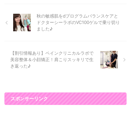
気になっていたので、ついに行っ
た感じです(*^▽^*) ソニックフィ
ットは、筋膜にアプローチして
秋の敏感肌をdプログラムバランスケアと
リフトアップだけではなく、シワ
ドクターシーラボのVC100ゲルで乗り切り
や美肌ケアができる施術です。
ました♪
お化粧スペースが白を基調とした
プリンセスな空間でとってもかわ
いかったです。 スタッフさんも
話しやすい雰囲気でした♪ リリー
【割引情報あり】ペインクリニカルラボで
オン表参道でソニック ...
美容整体＆小顔矯正！肩こりスッキリで生
き返った♪
スポンサーリンク