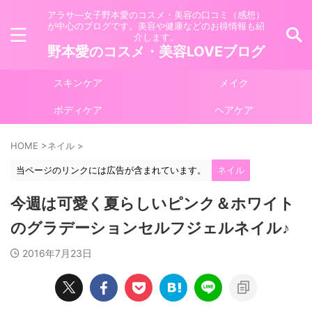
アラサ―女子野本愛のコスメ・美容の口コミ（感想）
が中心のブログです。美容や健康などのお得情報も紹
介します。
野本愛のコスメ・美容LOVEブログ
スキンケア
メイク
ボディケア
ヘアケア
HOME
>
ネイル
>
当ページのリンクには広告が含まれています。
ネイル
今週は可愛く夏らしいピンク＆ホワイト
のグラデーションセルフジェルネイル♪
2016年7月23日