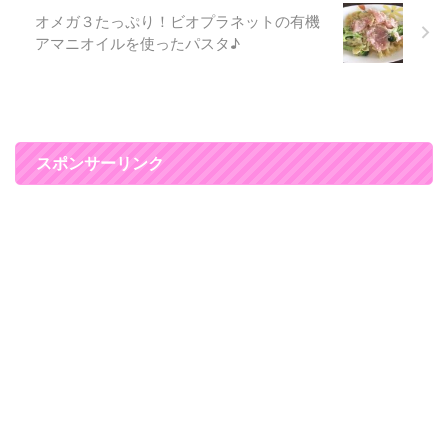
オメガ３たっぷり！ビオプラネットの有機
っているので、つけると上品 ...
アマニオイルを使ったパスタ♪
スポンサーリンク