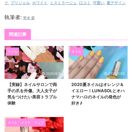
ク
,
プリジェル
,
ホワイト
,
ミスミラージュ
,
口コミ
,
可愛い
,
夏デザイン
執筆者:
野本 愛
関連記事
ネイル
ネイル
2025/6/2
2020/7/30
【実録】ネイルサロンで両
2020夏ネイルはオレンジ＆
手の爪を外傷。大人女子が
イエロー！LUNASOLとオハ
気をつけたい美容トラブル
ナマハロのネイルの発色が
体験
好き♪
5月某日、とあるネイルサロンで
最近お気に入りの夏ネイルを紹介
ジェルネイルを受けた結果、 私
します(^^)/ 私はジェルネイルも
は人生で初めてレベルのケガを負
好きなんですけど、 ネイルポリ
ネイル
メイク
リップ
いました。 皮膚科での処置が必
ッシュ（マニキュア）を塗ること