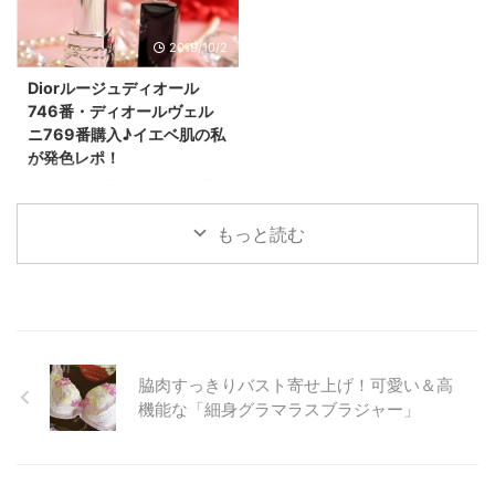
要になるほどの状態で、 まさに
の方が多いです。 理由は、その
「地獄」のような日々が始まった
時の洋服と合わせたいからです！
2019/10/2
のです。 （現在ケガさせられて
今年は、オレンジとイエローがす
から２週間以上経過しましたが、
ごく好きで。 気分が明るくなり
Diorルージュディオール
未だに完治していません） 今回
ますし、 今の暗い世の中に必要
746番・ディオールヴェル
は、私がこの経験を通じて「失っ
なのって、 オレンジとイエロー
ニ769番購入♪イエベ肌の私
たもの」「学んだこと」、 そし
の明るさだと思っています。
が発色レポ！
て「再発防止のためにできるこ
LUNASOL（ルナソル）のオレン
と」を記録として残し、 同じよ
ジネイルは上品で大人可愛い！
増税前に秋冬用にコスメのお買い
うな被害に遭う方が一人でも減る
まず一つ目は、LUNASOL（ルナ
物しました～(*^▽^*) Diorのルー
ように願いを込めてお伝えしま
ソル）のネイルです☆ 色は、03
ジュディオール746フェイバリッ
もっと読む
す。 気分を上げたくて行ったネ
番のSun Kissです(^^)/ 明るいオ
トと ネイルのディオールヴェル
イルサロンで事件は ...
...
ニ769FRONT ROWを選びました
(^^)/ どちらも濃い目の色♪ 秋冬
になると濃い色の口紅やネイルを
したくなります！ 濃い色ってお
肌を綺麗に見せてくれるので大好
脇肉すっきりバスト寄せ上げ！可愛い＆高
きです☆ では詳しく紹介しま
す。 ルージュディオール746フェ
機能な「細身グラマラスブラジャー」
イバリットはローズレッド♪イエ
ローベースの肌に合う！ ルージ
ュディオール746フェイバリット
は、 真っ赤ではなくローズが入