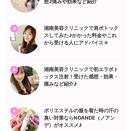
想♪痛みや効果など紹介
湘南美容クリニックで肩ボトック
3
スしてみた♪かかった料金やこれ
から受ける人にアドバイス☆
湘南美容クリニックで初エラボト
4
ックス注射！受けた感想・効果・
痛みなど紹介♪
ポリエステルの服を着た時の汗の
5
臭い対策ならNOANDE（ノアン
デ）がオススメ♪