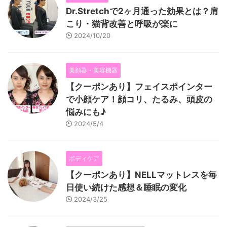
Dr.Stretchで2ヶ月通った効果とは？肩
こり・猫背改善と呼吸が楽に
2024/10/20
美顔器・美容機器
【クーポンあり】フェイスポインター
で小顔ケア！顔コリ、たるみ、頭皮の
悩みにも♪
2024/5/4
ボディケア
【クーポンあり】NELLマットレスを毎
日使い続けた感想＆睡眠の変化
2024/3/25