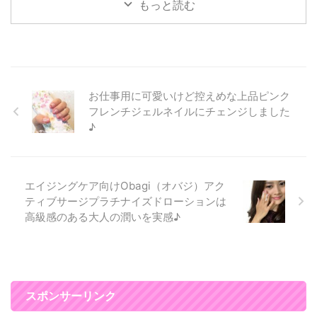
ら変えたことはありましたが、
だったんですけど、 これは、見
最近気になっているのが、たるみ
もっと読む
本当に自分に合 ...
た目ヘッドホンのようなので、
ケア、リフトアップだったのと
使ってい ...
リリーオンは、私の周りのお友達
で行ってる人が多くて、 ずっと
気になっていたので、ついに行っ
た感じです(*^▽^*) ソニックフィ
ットは、筋膜にアプローチして
お仕事用に可愛いけど控えめな上品ピンク
リフトアップだけではなく、シワ
フレンチジェルネイルにチェンジしました
や美肌ケアができる施術です。
♪
お化粧スペースが白を基調とした
プリンセスな空間でとってもかわ
いかったです。 スタッフさんも
話しやすい雰囲気でした♪ リリー
エイジングケア向けObagi（オバジ）アク
オン表参道でソニック ...
ティブサージプラチナイズドローションは
高級感のある大人の潤いを実感♪
スポンサーリンク