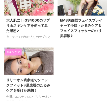
2022/7/25
2021/4/7
大人肌に！iGS4000のサプ
EMS美顔器フェイスプレイ
リ＆スキンケアを使ってみ
ヤーで小顔・たるみケア＆
た感想♪
フェイスフィッターのハリ
美容液♪
今、すごくお気に入りのサプリと
スキンケアをご紹介します。 そ
最近毎日、たるみケアで使ってい
れが、 iGS4000サプリとiGSダ
るのが、 このFace Player（フェ
ブルセラム、iGS4000ジェルで
イスプレイヤー）。 見た目ヘッ
スキンケア
す。 私は、肌荒れをしている期
ドホンみたいですが、 EMSの刺
間がとても長くて、 今までいろ
激で、たるみケアができる美容家
いろなスキンケアを試してきまし
電です(*^▽^*) 毎日使っていてお
2021/2/18
た。 一見いいな！と思っても、
気に入りなのでご紹介します☆
長く使うとまた実感できなくなっ
EMSでたるみケア・フェイスプ
リリーオン表参道でソニッ
たりするものも多く なかなか心
レイヤーは見た目がオシャレ
クフィット♪最先端のたるみ
から気に入るものに出会えません
♪EMS刺激は５段階！ 今まで私が
ケアを受けた感想！
でした。 ↓これがあれこれ使っ
出会ってきたたるみケアの美容家
てもなかなか肌がよくならなかっ
電は、 見た目のインパクトがす
先日、エステサロン「リリーオン
た頃。 そして今。 食事を変えた
ごくて、 絶対に、彼氏の前じゃ
表参道」さんで、 ソニックフィ
り、 他にもいろいろ体の内側か
使えないなっていうレベルのもの
ットの施術を受けてきました！