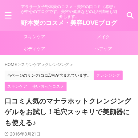
アラサ―女子野本愛のコスメ・美容の口コミ（感想）
が中心のブログです。美容や健康などのお得情報も紹
介します。
野本愛のコスメ・美容LOVEブログ
スキンケア
メイク
ボディケア
ヘアケア
HOME
>
スキンケア
>
クレンジング
>
当ページのリンクには広告が含まれています。
クレンジング
スキンケア
使い切ったコスメ
口コミ人気のマナラホットクレンジング
ゲルをお試し！毛穴スッキリで美顔器に
も使える♪
2016年8月21日