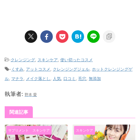
-
クレンジング
,
スキンケア
,
使い切ったコスメ
-
くすみ
,
アットコスメ
,
クレンジングジェル
,
ホットクレンジングゲ
ル
,
マナラ
,
メイク落とし
,
人気
,
口コミ
,
毛穴
,
無添加
執筆者:
野本 愛
関連記事
サプリメント
スキンケア
スキンケア