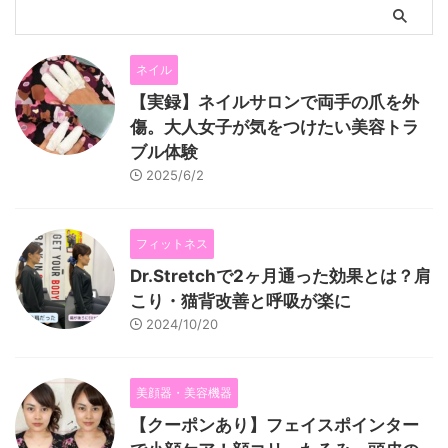
ネイル
【実録】ネイルサロンで両手の爪を外
傷。大人女子が気をつけたい美容トラ
ブル体験
2025/6/2
フィットネス
Dr.Stretchで2ヶ月通った効果とは？肩
こり・猫背改善と呼吸が楽に
2024/10/20
美顔器・美容機器
【クーポンあり】フェイスポインター