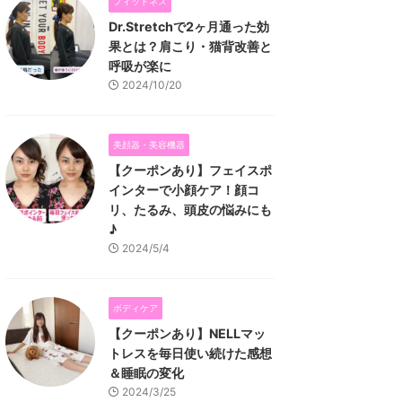
フィットネス
Dr.Stretchで2ヶ月通った効
果とは？肩こり・猫背改善と
呼吸が楽に
2024/10/20
美顔器・美容機器
【クーポンあり】フェイスポ
インターで小顔ケア！顔コ
リ、たるみ、頭皮の悩みにも
♪
2024/5/4
ボディケア
【クーポンあり】NELLマッ
トレスを毎日使い続けた感想
＆睡眠の変化
2024/3/25