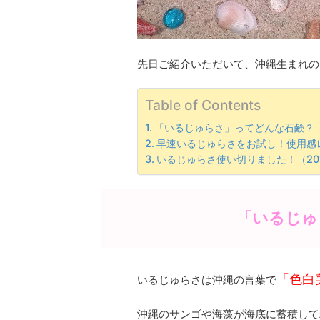
先日ご紹介いただいて、沖縄生まれの
Table of Contents
「いるじゅらさ」ってどんな石鹸？
早速いるじゅらさをお試し！使用感
いるじゅらさ使い切りました！（201
「いるじゅ
「色白
いるじゅらさは沖縄の言葉で
沖縄のサンゴや海藻が海底に蓄積して