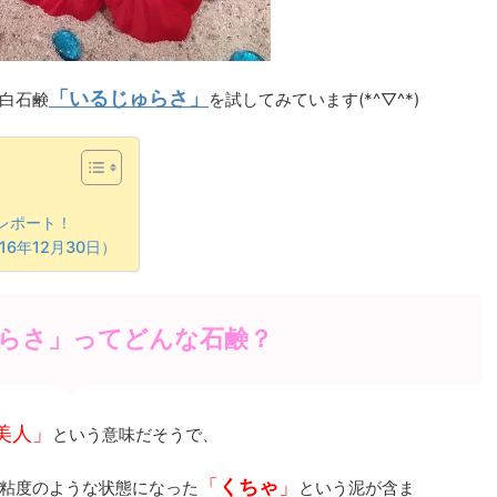
「いるじゅらさ」
白石鹸
を試してみています(*^▽^*)
レポート！
6年12月30日）
らさ」ってどんな石鹸？
美人」
という意味だそうで、
「
くちゃ
」
粘度のような状態になった
という泥が含ま