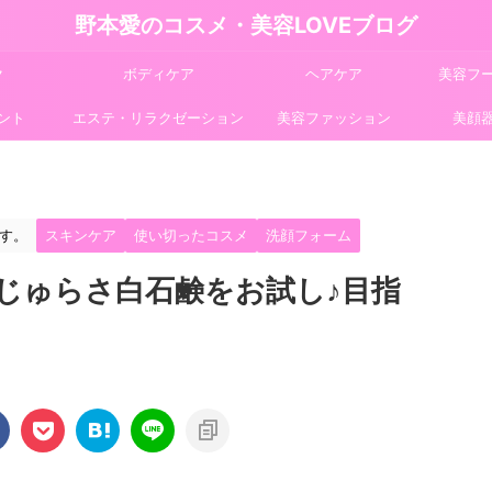
野本愛のコスメ・美容LOVEブログ
ク
ボディケア
ヘアケア
美容フ
ント
エステ・リラクゼーション
美容ファッション
美顔
す。
スキンケア
使い切ったコスメ
洗顔フォーム
じゅらさ白石鹸をお試し♪目指