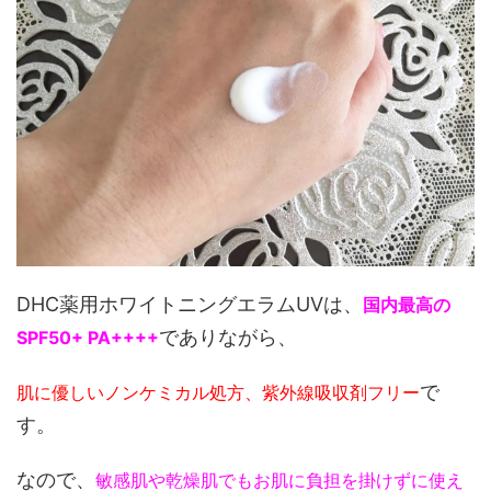
DHC薬用ホワイトニングエラムUVは、
国内最高の
でありながら、
SPF50+ PA++++
で
肌に優しいノンケミカル処方、紫外線吸収剤フリー
す。
なので、
敏感肌や乾燥肌でもお肌に負担を掛けずに使え