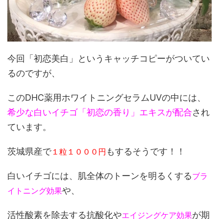
今回「初恋美白」というキャッチコピーがついてい
るのですが、
このDHC薬用ホワイトニングセラムUVの中には、
希少な白いイチゴ「初恋の香り」エキスが配合
され
ています。
茨城県産で
もするそうです！！
１粒１０００円
白いイチゴには、肌全体のトーンを明るくする
ブラ
や、
イトニング効果
活性酸素を除去する抗酸化や
が期
エイジングケア効果