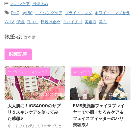
-
スキンケア
,
日焼止め
-
DHC
,
spf50
,
エイジングケア
,
ブライトニング
,
ホワイトニングセラ
ムUV
,
保湿
,
口コミ
,
日焼け止め
,
白いイチゴ
,
美容液
,
美白
執筆者:
野本 愛
関連記事
サプリメント
スキンケア
スキンケア
2022/7/25
2021/4/7
大人肌に！iGS4000のサプ
EMS美顔器フェイスプレイ
リ＆スキンケアを使ってみ
ヤーで小顔・たるみケア＆
た感想♪
フェイスフィッターのハリ
美容液♪
今、すごくお気に入りのサプリと
スキンケアをご紹介します。 そ
最近毎日、たるみケアで使ってい