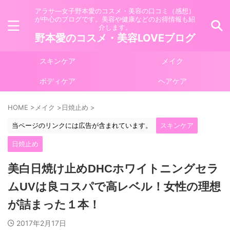
アラサ―女子野本愛のコスメ・美容の口コミ（感想）
が中心のブログです。美容や健康などのお得情報も紹
介します。
野本愛のコスメ・美容LOVEブログ
スキンケア
メイク
ボディケア
ヘアケア
HOME
>
メイク
>
日焼止め
>
当ページのリンクには広告が含まれています。
スキンケア
日焼止め
美白日焼け止めDHCホワイトニングセラ
ムUVは良コスパで高レベル！女性の理想
が詰まった１本！
2017年2月17日