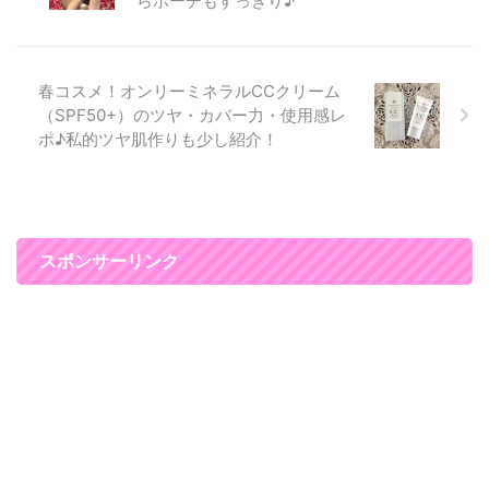
らポーチもすっきり♪
お化粧スペースが白を基調とした
プリンセスな空間でとってもかわ
いかったです。 スタッフさんも
話しやすい雰囲気でした♪ リリー
春コスメ！オンリーミネラルCCクリーム
オン表参道でソニック ...
（SPF50+）のツヤ・カバー力・使用感レ
ポ♪私的ツヤ肌作りも少し紹介！
スポンサーリンク