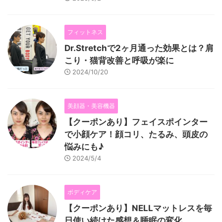
フィットネス
Dr.Stretchで2ヶ月通った効果とは？肩
こり・猫背改善と呼吸が楽に
2024/10/20
美顔器・美容機器
【クーポンあり】フェイスポインター
で小顔ケア！顔コリ、たるみ、頭皮の
悩みにも♪
2024/5/4
ボディケア
【クーポンあり】NELLマットレスを毎
日使い続けた感想＆睡眠の変化