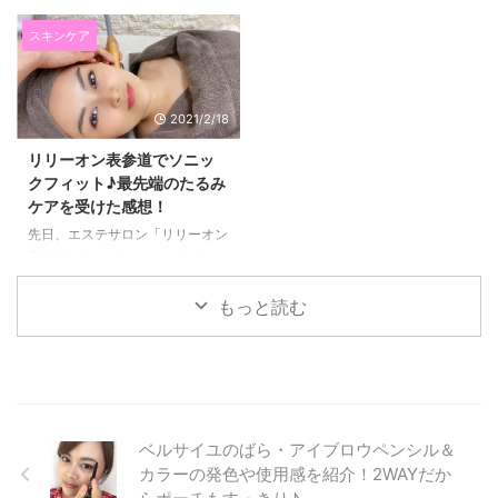
れが、 iGS4000サプリとiGSダ
るのが、 このFace Player（フェ
ブルセラム、iGS4000ジェルで
イスプレイヤー）。 見た目ヘッ
スキンケア
す。 私は、肌荒れをしている期
ドホンみたいですが、 EMSの刺
間がとても長くて、 今までいろ
激で、たるみケアができる美容家
いろなスキンケアを試してきまし
電です(*^▽^*) 毎日使っていてお
2021/2/18
た。 一見いいな！と思っても、
気に入りなのでご紹介します☆
長く使うとまた実感できなくなっ
EMSでたるみケア・フェイスプ
リリーオン表参道でソニッ
たりするものも多く なかなか心
レイヤーは見た目がオシャレ
クフィット♪最先端のたるみ
から気に入るものに出会えません
♪EMS刺激は５段階！ 今まで私が
ケアを受けた感想！
でした。 ↓これがあれこれ使っ
出会ってきたたるみケアの美容家
てもなかなか肌がよくならなかっ
電は、 見た目のインパクトがす
先日、エステサロン「リリーオン
た頃。 そして今。 食事を変えた
ごくて、 絶対に、彼氏の前じゃ
表参道」さんで、 ソニックフィ
り、 他にもいろいろ体の内側か
使えないなっていうレベルのもの
ットの施術を受けてきました！
ら変えたことはありましたが、
だったんですけど、 これは、見
最近気になっているのが、たるみ
もっと読む
本当に自分に合 ...
た目ヘッドホンのようなので、
ケア、リフトアップだったのと
使ってい ...
リリーオンは、私の周りのお友達
で行ってる人が多くて、 ずっと
気になっていたので、ついに行っ
た感じです(*^▽^*) ソニックフィ
ットは、筋膜にアプローチして
ベルサイユのばら・アイブロウペンシル＆
リフトアップだけではなく、シワ
カラーの発色や使用感を紹介！2WAYだか
や美肌ケアができる施術です。