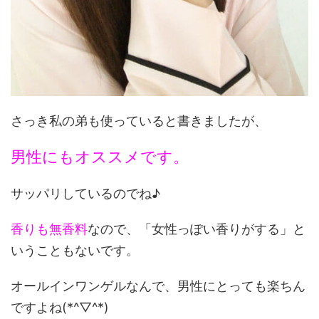
さっき私の弟も使っていると書きましたが、
男性にもオススメです。
サッパリしているのでね♪
香りも無香料
なので、「女性っぽい香りがする」と
いうこともないです。
オールインワンゲルなんで、男性にとっても楽ちん
ですよね(*^▽^*)