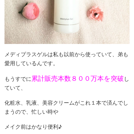
メディプラスゲルは私も以前から使っていて、弟も
愛用しているんです。
累計販売本数８００万本を突破
もうすでに
し
ていて、
化粧水、乳液、美容クリームがこれ１本で済んでし
まうので、忙しい時や
メイク前はかなり便利♪