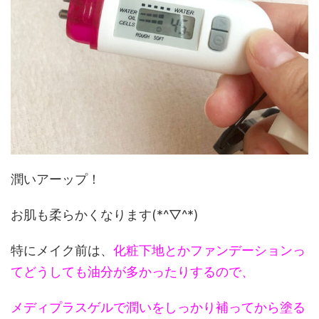
潤いアーップ！
お肌も柔らかくなります(*^▽^*)
特にメイク前は、
化粧下地とかファンデーションっ
てどうしても油分が多かったりするので、
メディプラスゲルで潤いをしっかり補ってから塗る