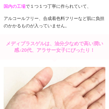
国内の工場
で１つ１つ丁寧に作られていて、
アルコールフリー、合成着色料フリーなど肌に負担
のかかるものが入っていません。
メディプラスゲルは、油分少なめで高い潤い
感♪20代、アラサー女子にぴったり！