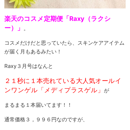
楽天のコスメ定期便「Raxy（ラクシ
ー）」
。
コスメだけだと思っていたら、スキンケアアイテム
が届く月もあるみたい！
Raxy３月号はなんと
２１秒に１本売れている大人気オールイ
ンワンゲル「メディプラスゲル」
が
まるまる１本届いてます！！
通常価格３，９９６円なのですが、