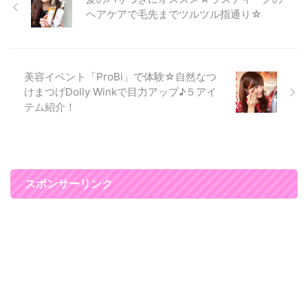
よくなる♪ ヘアセットは新宿にあ
ヘアケアで毛先までツルツル指通り☆
るエミリアウィズでやってもらい
ました♪ エミリアウィズの服を１
度でも購入すると、 ヘアセット
が月２回永遠に無料なんです☆
美容イベント「ProBi」で体験☆自然なつ
私は、今回初 ...
けまつげDolly Winkで目力アップ♪５アイ
テム紹介！
スポンサーリンク