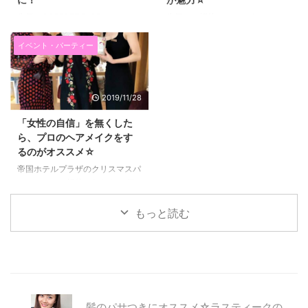
先日、COFFRET D'OR（コフレ
先日、ご招待いただきまして、
ドール）主催の粉塾というイベン
STEAM CREAM（スチームクリ
トに参加してきました♪ ２月１６
ーム）さんから ２０２０年２月
イベント・パーティー
日に発売される化粧下地 スキン
１９日に新発売される「スチーム
イリュージョンプライマーUVと
クリーム クレンジングバーム」
ネオコートファンデーションをイ
のイベントに行ってきました(^^)/
2019/11/28
ベント内でも試して、 今普段も
↑↑こちらがフォトスポット。 今
愛用しているので、紹介します。
まで発売されたスチームクリーム
「女性の自信」を無くした
このコスメを使うと毛穴レスな透
が敷き詰められていてカラフルで
ら、プロのヘアメイクをす
明感のある美肌になれるんです
すごかったです！ これ全部違う
るのがオススメ☆
(*^▽^*) コフレドールのスキンイ
デザインなんて驚き！ スチーム
リュージョンプライマーUVは毛
クリームは、クリーム自体もとっ
帝国ホテルプラザのクリスマスパ
穴をカバーするだけじゃない！
てもいいんですけど、 色々なデ
ーティーにご招待いただき、 行
まずは、こちら。 化粧下地のス
ザインの感が選べるのが楽しいで
ってきました(^^)/ 帝国ホテルや
キンイリュージョンプライマー
すよね(*^▽^*) 今回新たに発売さ
帝国ホテルプラザって落ち着きが
もっと読む
UV（25ml）です。 女性の悩みの
れるクレンジングバー ...
あって、 高級感があっているだ
上位に ...
けでハッピーになれる場所♡ な
ので髪の毛もヘアセットしてもら
って、 ビュッフェをいただいた
りして楽しみました(*^▽^*) エミ
リアウィズでヘアセット♪髪が変
髪のパサつきにオススメ☆ラスティークの
わると気分が上がって写真写りが