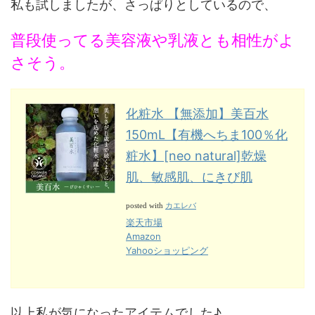
私も試しましたが、さっぱりとしているので、
普段使ってる美容液や乳液とも相性がよ
さそう。
化粧水 【無添加】美百水
150mL【有機へちま100％化
粧水】[neo natural]乾燥
肌、敏感肌、にきび肌
カエレバ
posted with
楽天市場
Amazon
Yahooショッピング
以上私が気になったアイテムでした♪