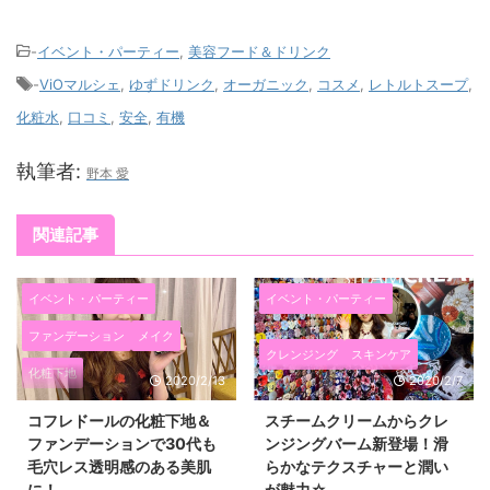
-
イベント・パーティー
,
美容フード＆ドリンク
-
ViOマルシェ
,
ゆずドリンク
,
オーガニック
,
コスメ
,
レトルトスープ
,
化粧水
,
口コミ
,
安全
,
有機
執筆者:
野本 愛
関連記事
イベント・パーティー
イベント・パーティー
ファンデーション
メイク
クレンジング
スキンケア
化粧下地
2020/2/13
2020/2/7
コフレドールの化粧下地＆
スチームクリームからクレ
ファンデーションで30代も
ンジングバーム新登場！滑
毛穴レス透明感のある美肌
らかなテクスチャーと潤い
に！
が魅力☆