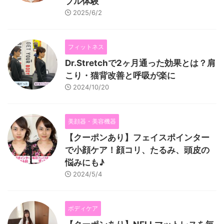
ブル体験
2025/6/2
フィットネス
Dr.Stretchで2ヶ月通った効果とは？肩
こり・猫背改善と呼吸が楽に
2024/10/20
美顔器・美容機器
【クーポンあり】フェイスポインター
で小顔ケア！顔コリ、たるみ、頭皮の
悩みにも♪
2024/5/4
ボディケア