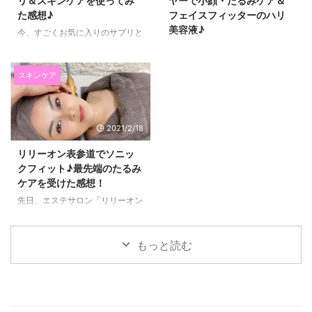
リ＆スキンケアを使ってみ
ヤーで小顔・たるみケア＆
た感想♪
フェイスフィッターのハリ
美容液♪
今、すごくお気に入りのサプリと
スキンケアをご紹介します。 そ
最近毎日、たるみケアで使ってい
れが、 iGS4000サプリとiGSダ
るのが、 このFace Player（フェ
ブルセラム、iGS4000ジェルで
イスプレイヤー）。 見た目ヘッ
スキンケア
す。 私は、肌荒れをしている期
ドホンみたいですが、 EMSの刺
間がとても長くて、 今までいろ
激で、たるみケアができる美容家
いろなスキンケアを試してきまし
電です(*^▽^*) 毎日使っていてお
2021/2/18
た。 一見いいな！と思っても、
気に入りなのでご紹介します☆
長く使うとまた実感できなくなっ
EMSでたるみケア・フェイスプ
リリーオン表参道でソニッ
たりするものも多く なかなか心
レイヤーは見た目がオシャレ
クフィット♪最先端のたるみ
から気に入るものに出会えません
♪EMS刺激は５段階！ 今まで私が
ケアを受けた感想！
でした。 ↓これがあれこれ使っ
出会ってきたたるみケアの美容家
てもなかなか肌がよくならなかっ
電は、 見た目のインパクトがす
先日、エステサロン「リリーオン
た頃。 そして今。 食事を変えた
ごくて、 絶対に、彼氏の前じゃ
表参道」さんで、 ソニックフィ
り、 他にもいろいろ体の内側か
使えないなっていうレベルのもの
ットの施術を受けてきました！
ら変えたことはありましたが、
だったんですけど、 これは、見
最近気になっているのが、たるみ
もっと読む
本当に自分に合 ...
た目ヘッドホンのようなので、
ケア、リフトアップだったのと
使ってい ...
リリーオンは、私の周りのお友達
で行ってる人が多くて、 ずっと
気になっていたので、ついに行っ
た感じです(*^▽^*) ソニックフィ