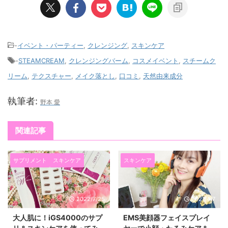
-
イベント・パーティー
,
クレンジング
,
スキンケア
-
STEAMCREAM
,
クレンジングバーム
,
コスメイベント
,
スチームク
リーム
,
テクスチャー
,
メイク落とし
,
口コミ
,
天然由来成分
執筆者:
野本 愛
関連記事
サプリメント
スキンケア
スキンケア
2022/7/25
2021/4/7
大人肌に！iGS4000のサプ
EMS美顔器フェイスプレイ