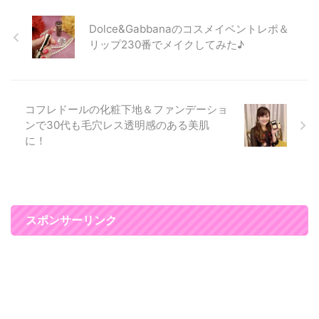
ットは、筋膜にアプローチして
Dolce&Gabbanaのコスメイベントレポ＆
リフトアップだけではなく、シワ
や美肌ケアができる施術です。
リップ230番でメイクしてみた♪
お化粧スペースが白を基調とした
プリンセスな空間でとってもかわ
いかったです。 スタッフさんも
話しやすい雰囲気でした♪ リリー
コフレドールの化粧下地＆ファンデーショ
オン表参道でソニック ...
ンで30代も毛穴レス透明感のある美肌
に！
スポンサーリンク