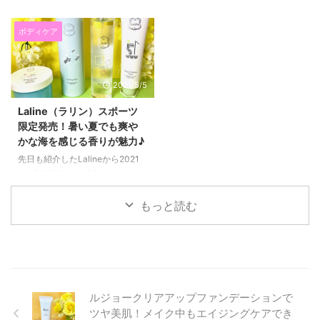
NELLマットレス（ネルマットレ
スキンケアをご紹介します。 そ
ス）に変えてみました(^^)/ （※記
れが、 iGS4000サプリとiGSダ
事の最後にお得な割引クーポンも
ブルセラム、iGS4000ジェルで
ボディケア
あります） これまで、アスリー
す。 私は、肌荒れをしている期
トが使っている某有名マットレス
間がとても長くて、 今までいろ
を使っていたのですが、 ここ数
いろなスキンケアを試してきまし
2021/5/5
年朝起きると腰が少し痛く
た。 一見いいな！と思っても、
て、、、 でも、そんなものなの
長く使うとまた実感できなくなっ
Laline（ラリン）スポーツ
かなとあまり気にしていなかった
たりするものも多く なかなか心
限定発売！暑い夏でも爽や
のですが、 NELLマットレスに変
から気に入るものに出会えません
かな海を感じる香りが魅力♪
えてから すごく熟睡でき
でした。 ↓これがあれこれ使っ
る！！！ マットレスを変えるだ
てもなかなか肌がよくならなかっ
先日も紹介したLalineから2021
けでこんなにも違うものかと感動
た頃。 そして今。 食事を変えた
年4月23日(金)に発売されたばか
したので、 詳しくご紹介したい
り、 他にもいろいろ体の内側か
りの 爽やかな香りとスポーツを
と思います(*^▽^*) NELLマット
ら変えたことはありましたが、
イメージしたモチーフの限定品
もっと読む
レス ...
本当に自分に合 ...
ラリンスポーツ！ 暑い夏にぴっ
たりな4点を使ってみました
(*^▽^*) 先日紹介したワイルドロ
ーズより爽やかな香りなので、
海を感じさせる香りが好きな方に
いいと思います☆ ラリンスポー
ルジョークリアアップファンデーションで
ツ☆クーリングミストはマリンな
ツヤ美肌！メイク中もエイジングケアでき
香りが心地いい♪ まず紹介するの