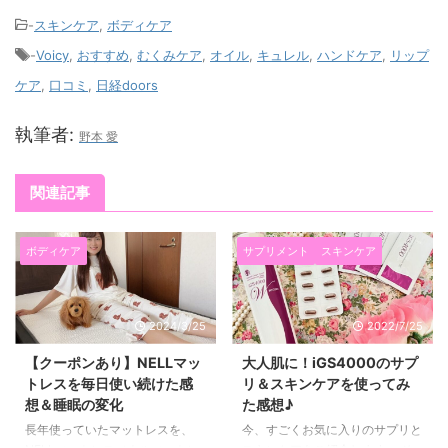
-
スキンケア
,
ボディケア
-
Voicy
,
おすすめ
,
むくみケア
,
オイル
,
キュレル
,
ハンドケア
,
リップ
ケア
,
口コミ
,
日経doors
執筆者:
野本 愛
関連記事
ボディケア
サプリメント
スキンケア
2024/3/25
2022/7/25
【クーポンあり】NELLマッ
大人肌に！iGS4000のサプ
トレスを毎日使い続けた感
リ＆スキンケアを使ってみ
想＆睡眠の変化
た感想♪
長年使っていたマットレスを、
今、すごくお気に入りのサプリと