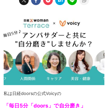
私は日経doorsの公式Voicyの
「毎日5分「doors」で自分磨き」