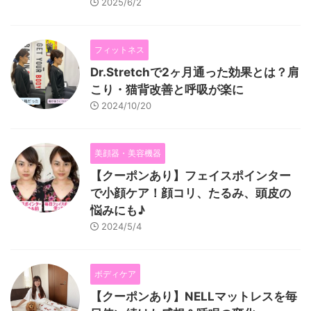
2025/6/2
フィットネス
Dr.Stretchで2ヶ月通った効果とは？肩
こり・猫背改善と呼吸が楽に
2024/10/20
美顔器・美容機器
【クーポンあり】フェイスポインター
で小顔ケア！顔コリ、たるみ、頭皮の
悩みにも♪
2024/5/4
ボディケア
【クーポンあり】NELLマットレスを毎