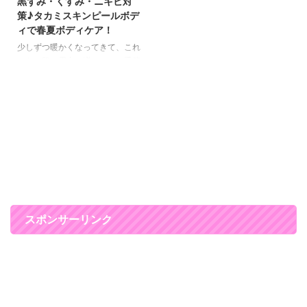
黒ずみ・くすみ・ニキビ対
をやっていますが、125万個売れ
ブ！ でも、スクラブって、肌が
策♪タカミスキンピールボデ
るってすごいです！ ナチュラル
薄いとヒリヒリしてしまったりし
ィで春夏ボディケア！
ソープデイフィニッシュには、ゼ
たことありませんかー？ 私は結
オライトという火山灰からできた
構あります。 粒が大きすぎて、
少しずつ暖かくなってきて、これ
天然のミネラル成分が配合されて
マッサージしてると痛くなってき
からお肌の露出も増えてくる季節
います。 竹炭よりも吸着力が高
ちゃったり、 マッサージしてい
なので、 新たにボディケアコス
いといわれていますので、 ...
るときは感じなくても、お風呂上
メを追加しました♪ 雑誌などでよ
りにスキンケアをした時にシミた
く見かけるタカミクリニックのタ
り。 そういう方でも使いやすい
カミスキンピールボディです！
のが ...
VoceやMAQUIAなどのベストコ
スメを１６個も受賞しているコス
メです。 タカミスキンピールボ
ディは、角質のケアと一緒に潤い
も与えてくれて、 こんなお悩み
良いそうです。 ◆首・デコルテ
のブツブツ・くすみ ◆背中のブ
スポンサーリンク
ツブツ ◆ひじ・ひざ・かかとの
ガサガサ ◆ワキの下の黒ずみ ◆
お尻の黒ずみやブツブツ てか、
今思ったんですけど、 ...