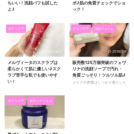
ちいい！洗顔パフも試した
ポ♪肌の角質チェックでショ
よ♪
ック！
私は、体は結構乾燥肌なので、ナ
先日、ナリスアップコスメティク
イロンのボディタオルを使うと痛
スの角質ふきとり美容化粧水
くなってしまうので、 使ってな
「ネイチャーコンク 薬用 クリ
ボディケア
スキンケア
洗顔フォーム
かったのですが、
アローション」のリニューアルイ
SILKDKYOTO（シルクデキョウ
ベントに参加させていただきまし
ト）の泡タオルを使ってみたら、
た(^^)/ ネイチャーコンク薬用ク
2024/4/11
2019/2/6
全然痛くなくて使い心地が良かっ
リアローションは、 １本で、角
たので、紹介したいと思います。
質ケアの他、美白、朝の洗顔代わ
メルヴィータのスクラブは
販売数125万個突破のフェヴ
あと、お顔用のシルク洗顔パフも
り、保湿、肌荒れ防止、化粧水の
柔らかくて肌に優しい♪スク
リナの洗顔ソープで汚れ・
使ってみましたので、一緒にレポ
浸透アップと６役があるのに、
ラブ苦手な私でも使いやす
角質ごっそり！ツルツル肌♪
します♪ 乾燥肌や敏感肌ではない
200ml ８５０円という試しやす
い！
普通肌の人でも、肌をゴシゴシし
い価格が魅力♪ 私は使ったことが
メイクや皮脂はしっかり落とした
て痛めるのはよくないので、 参
なかったので興味津々でした♪ 角
い私。 今新しく試しているの
夏は腕や足を露出することが多い
考になれば嬉しいです(^^)/
質拭き取り化粧水「ネイチャーコ
が、 FAVORINA（フェヴリナ）の
ですが、そんな時に気になるのが
SILKDEKYOTOの泡タオルはシル
ンク」イベントレポ♪赤がオシャ
「ナチュラルソープ デイフィニ
ガサつき！ ひじや、かかと、ひ
ボディケア
ボディージェル
ク１００％！安心な日本製で肌に
レ雰囲気♪ 会場は赤を基調とした
ッシュ」という洗顔ソープです。
ざなどがガサガサになっていた
優しい♪ Silkd ...
おしゃれな雰囲気 ...
FAVORINA創業時の2002年から
り、古い角質が取れてなかった
発売されていて、合計販売数が
り。 保湿してもなかなかなくな
2017/6/29
125万個を突破したというロング
らなかったりしますよね。 そう
セラー商品です♪ 私も自分で会社
いう時に役に立つのが、スクラ