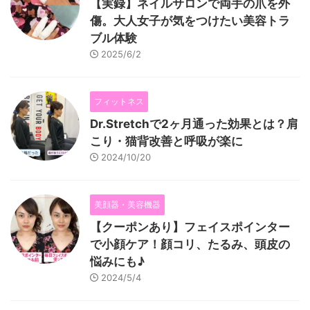
【実録】ネイルサロンで両手の爪を外
傷。大人女子が気をつけたい美容トラ
ブル体験
2025/6/2
フィットネス
Dr.Stretchで2ヶ月通った効果とは？肩
こり・猫背改善と呼吸が楽に
2024/10/20
美顔器・美容機器
【クーポンあり】フェイスポインター
で小顔ケア！顔コリ、たるみ、頭皮の
悩みにも♪
2024/5/4