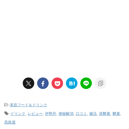
-
美容フード＆ドリンク
-
ドリンク
,
レビュー
,
伊勢丹
,
便秘解消
,
口コミ
,
腸活
,
茶酵素
,
酵素
,
髙島屋