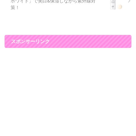
ホワイト」で美白&保湿しながら紫外線対
のケア ...
策！
スポンサーリンク