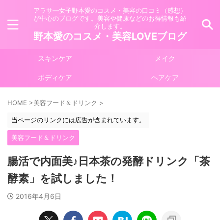
アラサ―女子野本愛のコスメ・美容の口コミ（感想）
が中心のブログです。美容や健康などのお得情報も紹
介します。
野本愛のコスメ・美容LOVEブログ
スキンケア
メイク
ボディケア
ヘアケア
HOME
>
美容フード＆ドリンク
>
当ページのリンクには広告が含まれています。
美容フード＆ドリンク
腸活で内面美♪日本茶の発酵ドリンク「茶
酵素」を試しました！
2016年4月6日