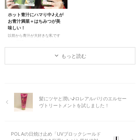
2019/2/5
管支の痛み、 そして、肌荒
商品をチェックできて楽しかった
れ。。 毎年この時期肌荒れに悩
です(*^▽^*) 特に私が気になった
ホット青汁にハマり中♪えが
んではいたのですが、 色々試し
ものを紹介したいと思います。
お青汁満菜＋はちみつが美
ても効果が出ず、 ただただ、花
ViOマルシェ♪高い抗酸化力を持
味しい！
粉の季節が終わるのを待っていま
つ奇跡の味噌を買ってみた！ ま
した。 でもお肌のかゆみや、ニ
ず気になったのは、電子食品流通
以前から青汁が大好きな私です
キビのような腫れがたくさん出る
研究所さんのオーガニックフード
が、 最近ハマっているのが、
のはとってもつらかったです。
＆ドリンクブース。 「奇跡の味
「ホット青汁」です。 以前は、
なので、今年は新しい試みをし
噌」というのが気になったので購
大体お水で割って飲んでいたんで
もっと読む
て、 その結果、花粉による肌荒
入してみました(^^)/ ViOマルシェ
すけど、 お水ではなくお湯で割
れに ...
は気に ...
ったらこれが美味しくて美味しく
て♪ 寒いから体も温まるし、毎朝
１杯飲むのが日課になっていま
す。 今までいろいろな青汁を試
してきてるんですけど、 ホット
髪にツヤと潤い♪ロレアルパリのエルセー
にしたときに一番おいしいなぁ～
と思うのがこの「えがお青汁満
ヴトリートメントを試しました！
菜」という青汁です。 ホット青
汁にハマり中♪えがお青汁満菜を
オススメする理由①高い安心感♪
えがおは、サプリが有名ですよ
POLAの日焼け止め「UVブロックシールド
ね。 「くっきりアイ」という目