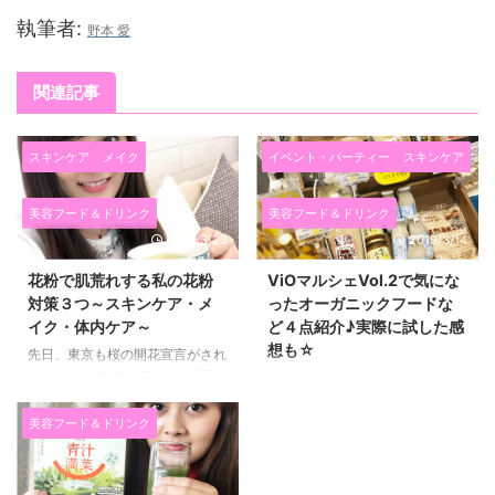
執筆者:
野本 愛
関連記事
スキンケア
メイク
イベント・パーティー
スキンケア
美容フード＆ドリンク
美容フード＆ドリンク
2019/3/23
2019/3/14
花粉で肌荒れする私の花粉
ViOマルシェVol.2で気にな
対策３つ～スキンケア・メ
ったオーガニックフードな
イク・体内ケア～
ど４点紹介♪実際に試した感
想も☆
先日、東京も桜の開花宣言がされ
ましたが、 連日、花粉の大量飛
昨日は、六本木ヒルズで開催され
散による花粉症に悩まされている
た第二回ViOマルシェに行ってき
方も多いのではないでしょうか？
ました♪ オーガニックフードやオ
美容フード＆ドリンク
私も５年ほど前から、花粉症の症
ーガニックドリンク、オーガニッ
状が出るようになりました。 目
クコスメなど 身体に優しいもの
のかゆみ、鼻水、のどの痛み、気
が大好きなので、 今回も色々な