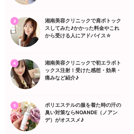
湘南美容クリニックで肩ボトック
3
スしてみた♪かかった料金やこれ
から受ける人にアドバイス☆
湘南美容クリニックで初エラボト
4
ックス注射！受けた感想・効果・
痛みなど紹介♪
ポリエステルの服を着た時の汗の
5
臭い対策ならNOANDE（ノアン
デ）がオススメ♪