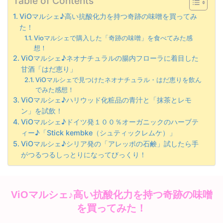
Table of Contents
ViOマルシェ♪高い抗酸化力を持つ奇跡の味噌を買ってみ
た！
Vioマルシェで購入した「奇跡の味噌」を食べてみた感
想！
ViOマルシェ♪ネオナチュラルの腸内フローラに着目した
甘酒「はだ恵り」
ViOマルシェで見つけたネオナチュラル・はだ恵りを飲ん
でみた感想！
ViOマルシェ♪ハリウッド化粧品の青汁と「抹茶とレモ
ン」を試飲！
ViOマルシェ♪ドイツ発１００％オーガニックのハーブテ
ィー♪「Stick kembke（シュティックレムケ）」
ViOマルシェ♪シリア発の「アレッポの石鹸」試したら手
がつるつるしっとりになってびっくり！
ViOマルシェ♪高い抗酸化力を持つ奇跡の味噌
を買ってみた！