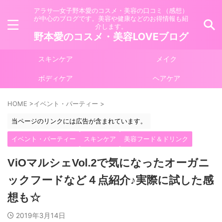
アラサ―女子野本愛のコスメ・美容の口コミ（感想）
が中心のブログです。美容や健康などのお得情報も紹
介します。
野本愛のコスメ・美容LOVEブログ
スキンケア
メイク
ボディケア
ヘアケア
HOME
>
イベント・パーティー
>
当ページのリンクには広告が含まれています。
イベント・パーティー
スキンケア
美容フード＆ドリンク
ViOマルシェVol.2で気になったオーガニ
ックフードなど４点紹介♪実際に試した感
想も☆
2019年3月14日