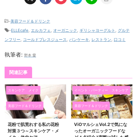
-
美容フード＆ドリンク
-
ELLEcafe
,
エルカフェ
,
オーガニック
,
ギリシャヨーグルト
,
グルテ
ンフリー
,
コールドプレスジュース
,
パンケーキ
,
レストラン
,
口コミ
執筆者:
野本 愛
関連記事
スキンケア
メイク
イベント・パーティー
スキンケア
美容フード＆ドリンク
美容フード＆ドリンク
2019/3/23
2019/3/14
花粉で肌荒れする私の花粉
ViOマルシェVol.2で気にな
対策３つ～スキンケア・メ
ったオーガニックフードな