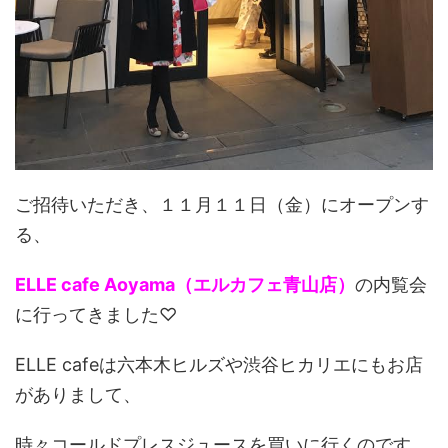
ご招待いただき、１１月１１日（金）にオープンす
る、
ELLE cafe Aoyama（エルカフェ青山店）
の内覧会
に行ってきました♡
ELLE cafeは六本木ヒルズや渋谷ヒカリエにもお店
がありまして、
時々コールドプレスジュースを買いに行くのです