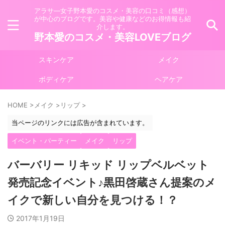
アラサ―女子野本愛のコスメ・美容の口コミ（感想）
が中心のブログです。美容や健康などのお得情報も紹
介します。
野本愛のコスメ・美容LOVEブログ
スキンケア
メイク
ボディケア
ヘアケア
HOME
>
メイク
>
リップ
>
当ページのリンクには広告が含まれています。
イベント・パーティー
メイク
リップ
バーバリー リキッド リップベルベット
発売記念イベント♪黒田啓蔵さん提案のメ
イクで新しい自分を見つける！？
2017年1月19日