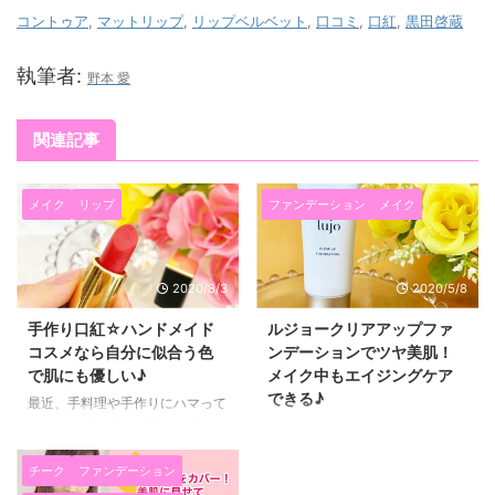
コントゥア
,
マットリップ
,
リップベルベット
,
口コミ
,
口紅
,
黒田啓蔵
執筆者:
野本 愛
関連記事
メイク
リップ
ファンデーション
メイク
2020/8/3
2020/5/8
手作り口紅☆ハンドメイド
ルジョークリアアップファ
コスメなら自分に似合う色
ンデーションでツヤ美肌！
で肌にも優しい♪
メイク中もエイジングケア
できる♪
最近、手料理や手作りにハマって
いたり、 化粧品の成分の勉強な
３０代になると、メイクの中でも
どをしているんですけど、 始め
肌が綺麗に見えるかというのが
て、口紅を手作りしてみました！
とっても大事になってきますよ
チーク
ファンデーション
すごく楽しい～～！！ こんな簡
ね！ 最近試しに使ってみたら、