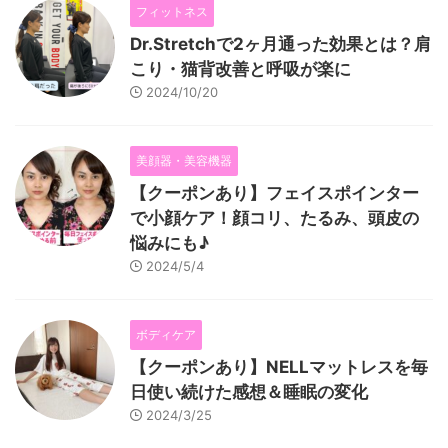
フィットネス
Dr.Stretchで2ヶ月通った効果とは？肩
こり・猫背改善と呼吸が楽に
2024/10/20
美顔器・美容機器
【クーポンあり】フェイスポインター
で小顔ケア！顔コリ、たるみ、頭皮の
悩みにも♪
2024/5/4
ボディケア
【クーポンあり】NELLマットレスを毎
日使い続けた感想＆睡眠の変化
2024/3/25