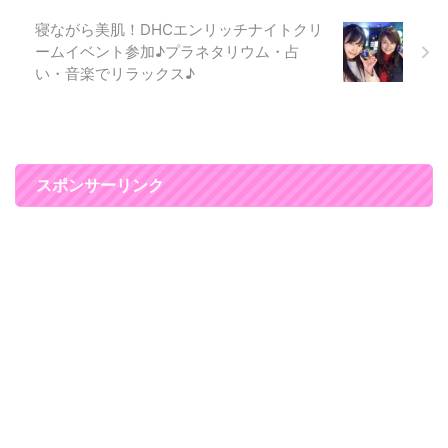
するだけで、 まるで２０代のよ
寝ながら美肌！DHCエンリッチナイトクリ
うなナチュラルメ ...
ームイベント参加♪プラネタリウム・占
い・音楽でリラックス♪
スポンサーリンク