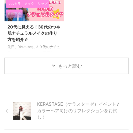
マスカラ
メイク
リップ
単に口紅が作れるんだったら、
とっても気に入った lujo クリア
買わないでも自分で作ってもいい
アップファンデーション（20g /
化粧下地
2020/4/30
んじゃないかなって思いました
SPF30 PA+++） を紹介します
(*^▽^*) 売り物の口紅のような形
(*^▽^*) 潤いのある美肌に見せた
20代に見える！30代のつや
にするシリコンや、 本格的なリ
い カバー力のあるファンデーシ
肌ナチュラルメイクの作り
ップケースも今販売されているん
ョンがいい エイジングケアがで
方を紹介☆
ですね♡ ハンドメイドコスメ☆
きるファンデーションがいい と
自分に似合う色で手作り口紅作っ
いう方にピッタリの美容液ファン
先日、Youtubeに３０代のナチュ
てみた！ 配合されているのは、
デーションです(^^)/ 私もシミや
ラルメイクについての動画をアッ
シアバター、ホホバオイル、ココ
ニキビ跡などの悩みを抱えている
プしてみました(^^)/ ２０代の頃
ナッツオイル、蜜蝋、カスターオ
のですが、 ３０代以上のお肌に
はただメイクを薄くすればナチュ
もっと読む
イルに 色付けでマイ ...
悩みのある女性にはとてもい ...
ラルメイクになっていたのです
が、 ３０代になってから、シミ
やくすみなどのエイジングのトラ
ブルが現れて ただメイクを薄く
すればいいというわけにはいかな
くなってしまいました(T_T) 特に
KERASTASE（ケラスターゼ）イベント♪
私が悩んでるのがシミ・・・・
カラーヘア向けのリフレクションをお試
厚塗り感を出さずに、シミに目が
し！
いかないように ツヤのある美肌
に見せるメイクを心がけていま
す。 肌作りとアイメイクを工夫