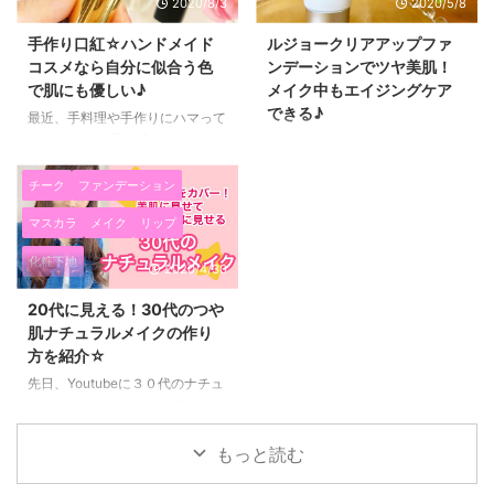
2020/8/3
2020/5/8
手作り口紅☆ハンドメイド
ルジョークリアアップファ
コスメなら自分に似合う色
ンデーションでツヤ美肌！
で肌にも優しい♪
メイク中もエイジングケア
できる♪
最近、手料理や手作りにハマって
いたり、 化粧品の成分の勉強な
３０代になると、メイクの中でも
どをしているんですけど、 始め
肌が綺麗に見えるかというのが
て、口紅を手作りしてみました！
とっても大事になってきますよ
チーク
ファンデーション
すごく楽しい～～！！ こんな簡
ね！ 最近試しに使ってみたら、
マスカラ
メイク
リップ
単に口紅が作れるんだったら、
とっても気に入った lujo クリア
買わないでも自分で作ってもいい
アップファンデーション（20g /
化粧下地
2020/4/30
んじゃないかなって思いました
SPF30 PA+++） を紹介します
(*^▽^*) 売り物の口紅のような形
(*^▽^*) 潤いのある美肌に見せた
20代に見える！30代のつや
にするシリコンや、 本格的なリ
い カバー力のあるファンデーシ
肌ナチュラルメイクの作り
ップケースも今販売されているん
ョンがいい エイジングケアがで
方を紹介☆
ですね♡ ハンドメイドコスメ☆
きるファンデーションがいい と
自分に似合う色で手作り口紅作っ
いう方にピッタリの美容液ファン
先日、Youtubeに３０代のナチュ
てみた！ 配合されているのは、
デーションです(^^)/ 私もシミや
ラルメイクについての動画をアッ
シアバター、ホホバオイル、ココ
ニキビ跡などの悩みを抱えている
プしてみました(^^)/ ２０代の頃
ナッツオイル、蜜蝋、カスターオ
のですが、 ３０代以上のお肌に
はただメイクを薄くすればナチュ
もっと読む
イルに 色付けでマイ ...
悩みのある女性にはとてもい ...
ラルメイクになっていたのです
が、 ３０代になってから、シミ