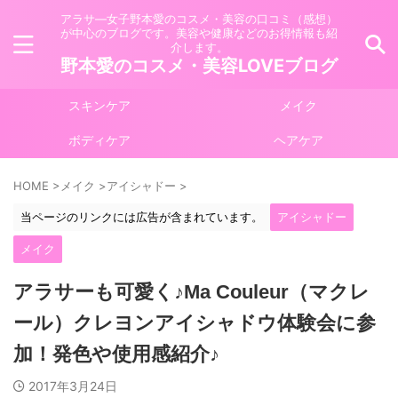
アラサ―女子野本愛のコスメ・美容の口コミ（感想）
が中心のブログです。美容や健康などのお得情報も紹
介します。
野本愛のコスメ・美容LOVEブログ
スキンケア
メイク
ボディケア
ヘアケア
HOME
>
メイク
>
アイシャドー
>
当ページのリンクには広告が含まれています。
アイシャドー
メイク
アラサーも可愛く♪Ma Couleur（マクレ
ール）クレヨンアイシャドウ体験会に参
加！発色や使用感紹介♪
2017年3月24日