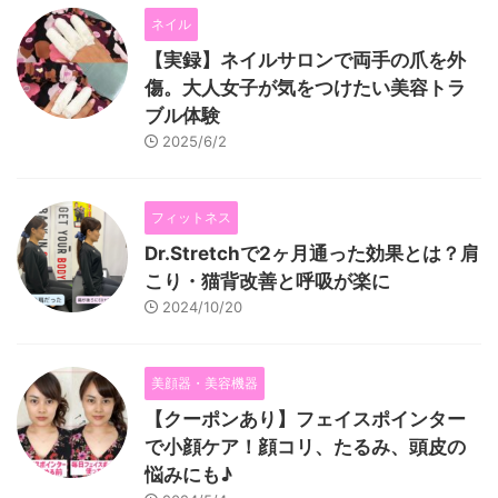
ネイル
【実録】ネイルサロンで両手の爪を外
傷。大人女子が気をつけたい美容トラ
ブル体験
2025/6/2
フィットネス
Dr.Stretchで2ヶ月通った効果とは？肩
こり・猫背改善と呼吸が楽に
2024/10/20
美顔器・美容機器
【クーポンあり】フェイスポインター
で小顔ケア！顔コリ、たるみ、頭皮の
悩みにも♪