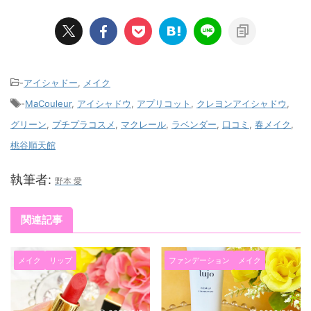
-
アイシャドー
,
メイク
-
MaCouleur
,
アイシャドウ
,
アプリコット
,
クレヨンアイシャドウ
,
グリーン
,
プチプラコスメ
,
マクレール
,
ラベンダー
,
口コミ
,
春メイク
,
桃谷順天館
執筆者:
野本 愛
関連記事
メイク
リップ
ファンデーション
メイク