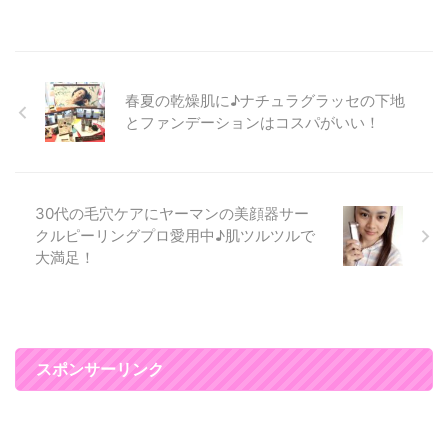
やくすみなどのエイジングのトラ
ブルが現れて ただメイクを薄く
すればいいというわけにはいかな
くなってしまいました(T_T) 特に
春夏の乾燥肌に♪ナチュラグラッセの下地
私が悩んでるのがシミ・・・・
厚塗り感を出さずに、シミに目が
とファンデーションはコスパがいい！
いかないように ツヤのある美肌
に見せるメイクを心がけていま
す。 肌作りとアイメイクを工夫
するだけで、 まるで２０代のよ
30代の毛穴ケアにヤーマンの美顔器サー
うなナチュラルメ ...
クルピーリングプロ愛用中♪肌ツルツルで
大満足！
スポンサーリンク