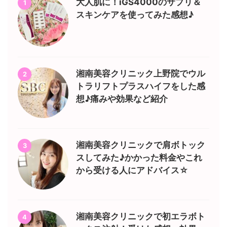
大人肌に！iGS4000のサプリ＆
1
スキンケアを使ってみた感想♪
湘南美容クリニック上野院でウル
2
トラリフトプラスハイフをした感
想♪痛みや効果など紹介
湘南美容クリニックで肩ボトック
3
スしてみた♪かかった料金やこれ
から受ける人にアドバイス☆
湘南美容クリニックで初エラボト
4