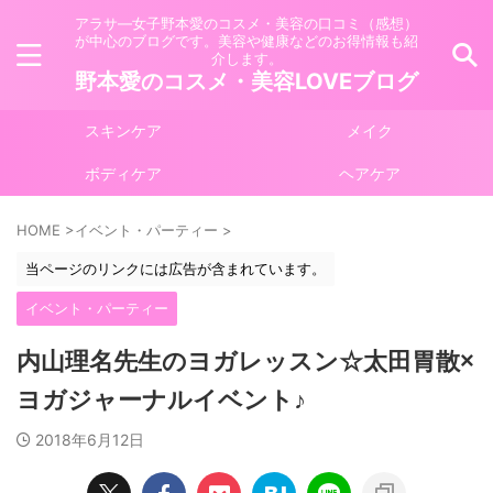
アラサ―女子野本愛のコスメ・美容の口コミ（感想）
が中心のブログです。美容や健康などのお得情報も紹
介します。
野本愛のコスメ・美容LOVEブログ
スキンケア
メイク
ボディケア
ヘアケア
HOME
>
イベント・パーティー
>
当ページのリンクには広告が含まれています。
イベント・パーティー
内山理名先生のヨガレッスン☆太田胃散×
ヨガジャーナルイベント♪
2018年6月12日