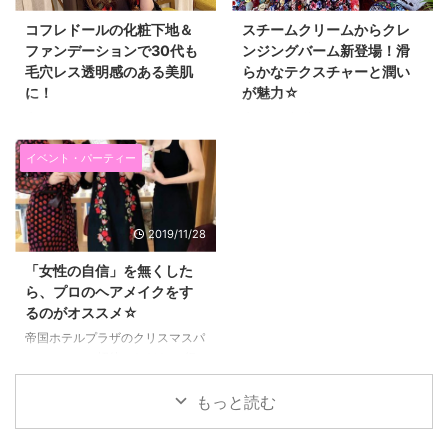
コフレドールの化粧下地＆
スチームクリームからクレ
ファンデーションで30代も
ンジングバーム新登場！滑
毛穴レス透明感のある美肌
らかなテクスチャーと潤い
に！
が魅力☆
先日、COFFRET D'OR（コフレ
先日、ご招待いただきまして、
ドール）主催の粉塾というイベン
STEAM CREAM（スチームクリ
トに参加してきました♪ ２月１６
ーム）さんから ２０２０年２月
イベント・パーティー
日に発売される化粧下地 スキン
１９日に新発売される「スチーム
イリュージョンプライマーUVと
クリーム クレンジングバーム」
ネオコートファンデーションをイ
のイベントに行ってきました(^^)/
2019/11/28
ベント内でも試して、 今普段も
↑↑こちらがフォトスポット。 今
愛用しているので、紹介します。
まで発売されたスチームクリーム
「女性の自信」を無くした
このコスメを使うと毛穴レスな透
が敷き詰められていてカラフルで
ら、プロのヘアメイクをす
明感のある美肌になれるんです
すごかったです！ これ全部違う
るのがオススメ☆
(*^▽^*) コフレドールのスキンイ
デザインなんて驚き！ スチーム
リュージョンプライマーUVは毛
クリームは、クリーム自体もとっ
帝国ホテルプラザのクリスマスパ
穴をカバーするだけじゃない！
てもいいんですけど、 色々なデ
ーティーにご招待いただき、 行
まずは、こちら。 化粧下地のス
ザインの感が選べるのが楽しいで
ってきました(^^)/ 帝国ホテルや
キンイリュージョンプライマー
すよね(*^▽^*) 今回新たに発売さ
帝国ホテルプラザって落ち着きが
もっと読む
UV（25ml）です。 女性の悩みの
れるクレンジングバー ...
あって、 高級感があっているだ
上位に ...
けでハッピーになれる場所♡ な