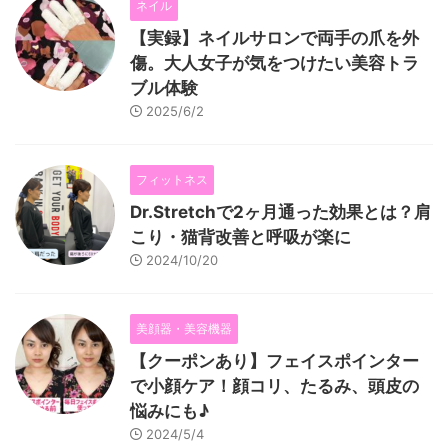
ネイル
【実録】ネイルサロンで両手の爪を外
傷。大人女子が気をつけたい美容トラ
ブル体験
2025/6/2
フィットネス
Dr.Stretchで2ヶ月通った効果とは？肩
こり・猫背改善と呼吸が楽に
2024/10/20
美顔器・美容機器
【クーポンあり】フェイスポインター
で小顔ケア！顔コリ、たるみ、頭皮の
悩みにも♪
2024/5/4