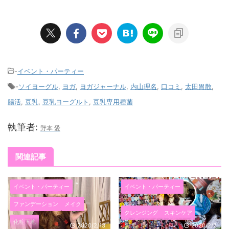
-
イベント・パーティー
-
ソイヨーグル
,
ヨガ
,
ヨガジャーナル
,
内山理名
,
口コミ
,
太田胃散
,
腸活
,
豆乳
,
豆乳ヨーグルト
,
豆乳専用種菌
執筆者:
野本 愛
関連記事
イベント・パーティー
イベント・パーティー
ファンデーション
メイク
クレンジング
スキンケア
化粧下地
2020/2/13
2020/2/7