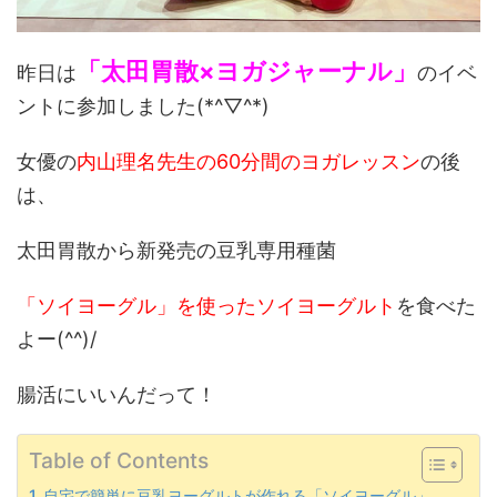
「太田胃散×ヨガジャーナル」
昨日は
のイベ
ントに参加しました(*^▽^*)
女優の
内山理名先生の60分間のヨガレッスン
の後
は、
太田胃散から新発売の豆乳専用種菌
「ソイヨーグル」を使ったソイヨーグルト
を食べた
よー(^^)/
腸活にいいんだって！
Table of Contents
自宅で簡単に豆乳ヨーグルトが作れる「ソイヨーグル」