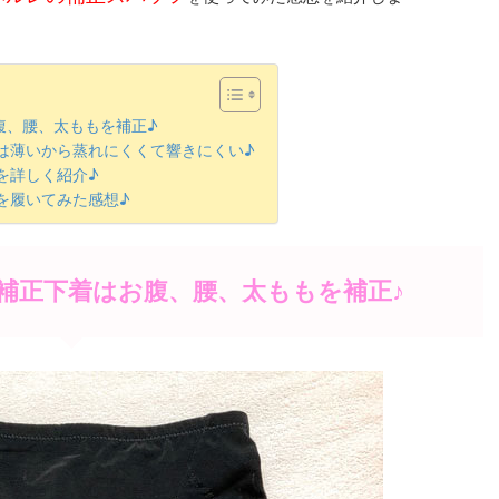
腹、腰、太ももを補正♪
は薄いから蒸れにくくて響きにくい♪
を詳しく紹介♪
を履いてみた感想♪
補正下着はお腹、腰、太ももを補正♪