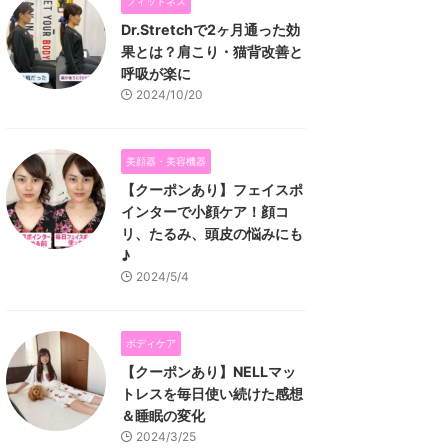
フィットネス
Dr.Stretchで2ヶ月通った効
果とは？肩こり・猫背改善と
呼吸が楽に
2024/10/20
美顔器・美容機器
【クーポンあり】フェイスポ
インターで小顔ケア！顔コ
リ、たるみ、頭皮の悩みにも
♪
2024/5/4
ボディケア
【クーポンあり】NELLマッ
トレスを毎日使い続けた感想
＆睡眠の変化
2024/3/25