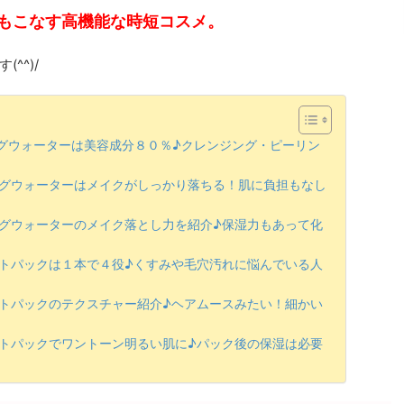
もこなす高機能な時短コスメ。
^^)/
ングウォーターは美容成分８０％♪クレンジング・ピーリン
ングウォーターはメイクがしっかり落ちる！肌に負担もなし
ングウォーターのメイク落とし力を紹介♪保湿力もあって化
イトパックは１本で４役♪くすみや毛穴汚れに悩んでいる人
イトパックのテクスチャー紹介♪ヘアムースみたい！細かい
イトパックでワントーン明るい肌に♪パック後の保湿は必要