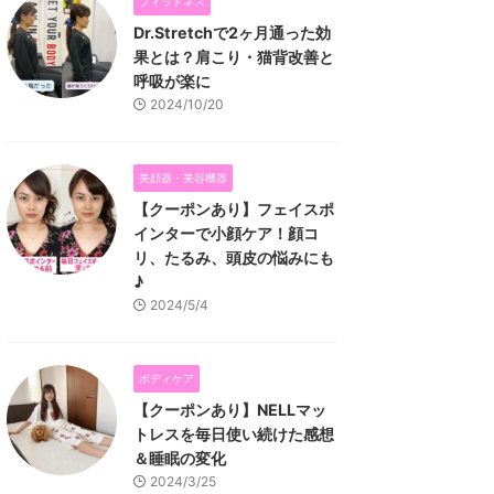
フィットネス
Dr.Stretchで2ヶ月通った効
果とは？肩こり・猫背改善と
呼吸が楽に
2024/10/20
美顔器・美容機器
【クーポンあり】フェイスポ
インターで小顔ケア！顔コ
リ、たるみ、頭皮の悩みにも
♪
2024/5/4
ボディケア
【クーポンあり】NELLマッ
トレスを毎日使い続けた感想
＆睡眠の変化
2024/3/25