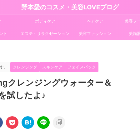
野本愛のコスメ・美容LOVEブログ
ク
ボディケア
ヘアケア
美容フ
ント
エステ・リラクゼーション
美容ファッション
美顔
す。
クレンジング
スキンケア
フェイスパック
ngクレンジングウォーター＆
を試したよ♪