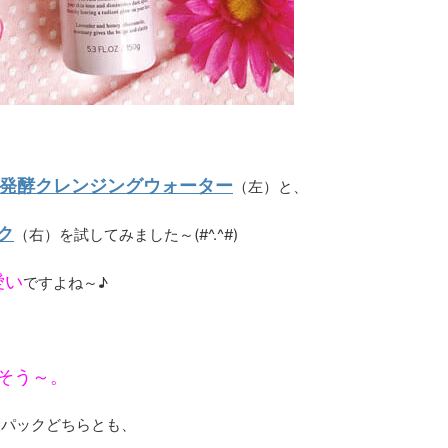
ク発酵クレンジングウォーター
（左）と、
ク
（右）を試してみました～(#^.^#)
愛い
ですよね～♪
そう～。
酸パックどちらとも、