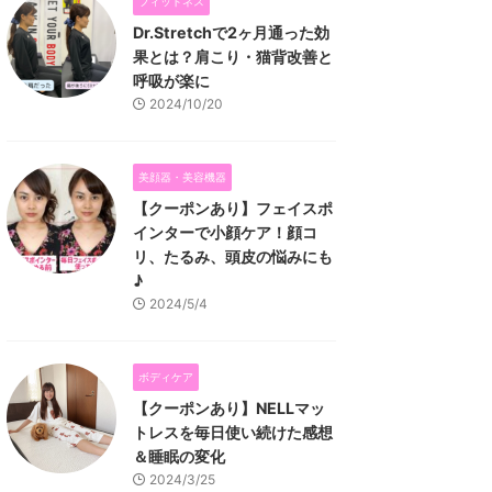
フィットネス
Dr.Stretchで2ヶ月通った効
果とは？肩こり・猫背改善と
呼吸が楽に
2024/10/20
美顔器・美容機器
【クーポンあり】フェイスポ
インターで小顔ケア！顔コ
リ、たるみ、頭皮の悩みにも
♪
2024/5/4
ボディケア
【クーポンあり】NELLマッ
トレスを毎日使い続けた感想
＆睡眠の変化
2024/3/25