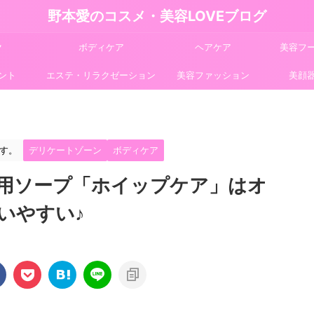
野本愛のコスメ・美容LOVEブログ
ク
ボディケア
ヘアケア
美容フ
ント
エステ・リラクゼーション
美容ファッション
美顔
す。
デリケートゾーン
ボディケア
用ソープ「ホイップケア」はオ
いやすい♪