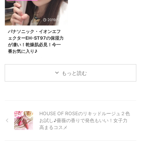
りクセがあって エラが痛いので
売が忙しかったり、 Youtubeに動
フェイスポインターで毎日ケアを
画をアップしてみたり、 色々と
しています。 これまで色々な美
忙しくてインスタは更新できたの
2019/5/24
顔器を使ってきましたが、 一番
ですが、 あまり美容ブログは更
続いてる美顔器です！ コリ取り
新できませんでした。 それで
パナソニック・イオンエフ
美顔器「フェイスポインター」と
も、今年も沢山のコスメや美容、
ェクターEH-ST97の保湿力
は フェイスポインターは、 美容
エステサロン、マッサージなどを
が凄い！乾燥肌必見！今一
専門誌「VOCE」の2020年上半
試すことができて、とても嬉しか
番お気に入り♪
期美容家電ベストコスメランキン
ったです！ 今年使ったコスメや
グ ”リフトアップ部門”で第3位を
美容の中で特に気に入っているも
パナソニック様のプロモーション
獲得している 評価の高いコリ取
のを紹介したいと思います
に参加にしまして、
り美顔器です！ 延べ60万人以上
(*^▽^*) 第１位 パナソニック・
Panasonic（パナソニック）から
もっと読む
のお客様のお顔を変えてきたB-
イオンエフェクター♪保湿力が高
2019年6月1日に発売される、 導
by ...
まって肌荒れが減った ...
入美顔器・イオンエフェクター
EH-ST97を一足早く試させてい
ただいたので、 実際に使ってみ
た感想や魅力を紹介したいと思い
ます(^^)/ 高級感のあるピンクゴ
HOUSE OF ROSEのリキッドルージュ２色
ールドの本体が素敵☆ やっぱり
お試し♪薔薇の香りで発色もいい！女子力
白とか黒の美顔器よりもピンクゴ
高まるコスメ
ールドってだけで気分が上がっち
ゃう！ 今回新発売のイオンエフ
ェクターは、 ２０１８年に発売