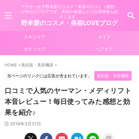
アラサ―女子野本愛のコスメ・美容の口コミ（感想）
が中心のブログです。美容や健康などのお得情報も紹
介します。
野本愛のコスメ・美容LOVEブログ
スキンケア
メイク
ボディケア
ヘアケア
HOME
>
美顔器・美容機器
>
当ページのリンクには広告が含まれています。
美顔器・美容機器
口コミで人気のヤーマン・メディリフト
本音レビュー！毎日使ってみた感想と効
果を紹介♪
2019年3月31日