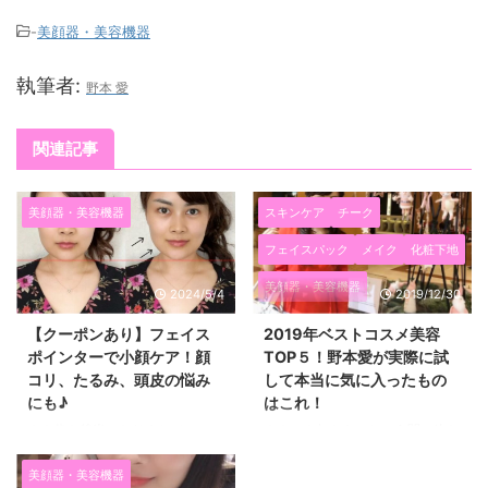
-
美顔器・美容機器
執筆者:
野本 愛
関連記事
美顔器・美容機器
スキンケア
チーク
フェイスパック
メイク
化粧下地
美顔器・美容機器
2024/5/4
2019/12/30
【クーポンあり】フェイス
2019年ベストコスメ美容
ポインターで小顔ケア！顔
TOP５！野本愛が実際に試
コリ、たるみ、頭皮の悩み
して本当に気に入ったもの
にも♪
はこれ！
３０代も後半になりまして、 フ
２０１９年もあっという間に終わ
ェイスラインのたるみやほうれい
りそうです～！ 今年は、本業で
線が気になり始めたり 食いしば
あるオーダーメイドウィッグの販
美顔器・美容機器