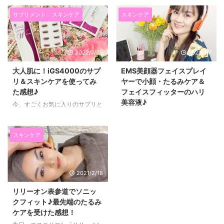
サプリメント
スキンケア
スキンケア
2022/7/25
2021/4/7
大人肌に！iGS4000のサプ
EMS美顔器フェイスプレイ
リ＆スキンケアを使ってみ
ヤーで小顔・たるみケア＆
た感想♪
フェイスフィッターのハリ
美容液♪
今、すごくお気に入りのサプリと
スキンケアをご紹介します。 そ
最近毎日、たるみケアで使ってい
れが、 iGS4000サプリとiGSダ
るのが、 このFace Player（フェ
ブルセラム、iGS4000ジェルで
イスプレイヤー）。 見た目ヘッ
スキンケア
す。 私は、肌荒れをしている期
ドホンみたいですが、 EMSの刺
間がとても長くて、 今までいろ
激で、たるみケアができる美容家
いろなスキンケアを試してきまし
電です(*^▽^*) 毎日使っていてお
2021/2/18
た。 一見いいな！と思っても、
気に入りなのでご紹介します☆
長く使うとまた実感できなくなっ
EMSでたるみケア・フェイスプ
リリーオン表参道でソニッ
たりするものも多く なかなか心
レイヤーは見た目がオシャレ
クフィット♪最先端のたるみ
から気に入るものに出会えません
♪EMS刺激は５段階！ 今まで私が
ケアを受けた感想！
でした。 ↓これがあれこれ使っ
出会ってきたたるみケアの美容家