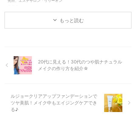
てもなかなか肌がよくならなかっ
電は、 見た目のインパクトがす
先日、エステサロン「リリーオン
た頃。 そして今。 食事を変えた
ごくて、 絶対に、彼氏の前じゃ
表参道」さんで、 ソニックフィ
り、 他にもいろいろ体の内側か
使えないなっていうレベルのもの
ットの施術を受けてきました！
ら変えたことはありましたが、
だったんですけど、 これは、見
最近気になっているのが、たるみ
もっと読む
本当に自分に合 ...
た目ヘッドホンのようなので、
ケア、リフトアップだったのと
使ってい ...
リリーオンは、私の周りのお友達
で行ってる人が多くて、 ずっと
気になっていたので、ついに行っ
た感じです(*^▽^*) ソニックフィ
ットは、筋膜にアプローチして
20代に見える！30代のつや肌ナチュラル
リフトアップだけではなく、シワ
や美肌ケアができる施術です。
メイクの作り方を紹介☆
お化粧スペースが白を基調とした
プリンセスな空間でとってもかわ
いかったです。 スタッフさんも
話しやすい雰囲気でした♪ リリー
ルジョークリアアップファンデーションで
オン表参道でソニック ...
ツヤ美肌！メイク中もエイジングケアでき
る♪