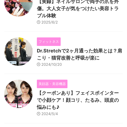
【実録】ネイルサロンで両手の爪を外
傷。大人女子が気をつけたい美容トラ
ブル体験
2025/6/2
フィットネス
Dr.Stretchで2ヶ月通った効果とは？肩
こり・猫背改善と呼吸が楽に
2024/10/20
美顔器・美容機器
【クーポンあり】フェイスポインター
で小顔ケア！顔コリ、たるみ、頭皮の
悩みにも♪
2024/5/4