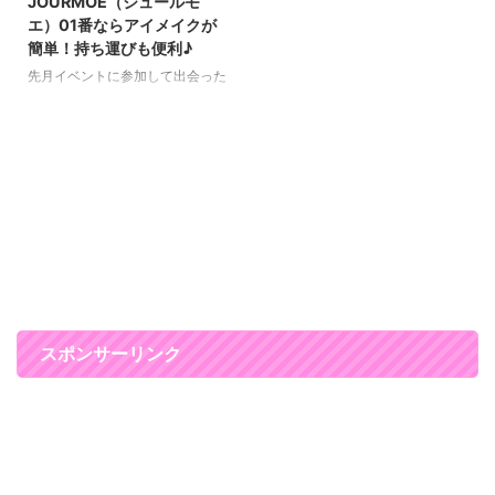
JOURMOE（ジュールモ
で、 普段リキッドをよく使って
ェム（HEAVENLY HOURS09）
エ）01番ならアイメイクが
いるのですが、濃いブラウンやブ
は大人の女性に似合うシャンパン
簡単！持ち運びも便利♪
ラックを選ぶことが多くて、 赤
ピンク♪ まずアイシャドーは、
みのあるブラウンであるバーガン
DAZZSHOPスパークリングジェ
先月イベントに参加して出会った
ティブラウンを使うのは初めて！
ムのHEAVENLY HOURS09とい
ジュールモエ 3WAYアイライナー
しかもラブライナーって販売本数
う色です。 数量限定のカラー
＆シャドウ （価格：1760円（税
500万本突破してるんですね。
で、華やかな仕上がりのシャンパ
込））という アイライナーとア
すごい！ Love Linerのバーガン
ンピンク。 可愛いピンク ...
イシャドーが一緒になった３way
デ ...
コスメが、 すごく便利でいい感
じだったので紹介したいと思いま
す(*^▽^*) ジュールモエは３
WAY！これ１本でアイライナー＆
アイシャドウが叶う♪ こちらがジ
ュールモエです♪ 左の先端がリキ
ッドアイライナーで右側がペンシ
ルアイライナー、そして、真ん中
スポンサーリンク
（黒い部分）がアイシャドーにな
っています。 アイライナーとア
イシャドーがセットになっている
ので、 ...