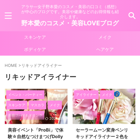
アラサ―女子野本愛のコスメ・美容の口コミ（感想）
が中心のブログです。美容や健康などのお得情報も紹
介します。
野本愛のコスメ・美容LOVEブログ
スキンケア
メイク
ボディケア
ヘアケア
HOME
>
リキッドアイライナー
リキッドアイライナー
イベント・パーティー
アイライナー
メイク
スキンケア
マスカラ
メイク
美容フード＆ドリンク
2021/2/9
2018/7/10
美容イベント「ProBi」で体
セーラームーン変身ペンリ
験☆自然なつけまつげDolly
キッドアイライナー２色を