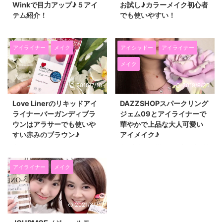
Winkで目力アップ♪５アイ
お試し♪カラーメイク初心者
テム紹介！
でも使いやすい！
先日、美容のプロフェッショナル
とってもかわいいコスメをゲット
のためのイベント「ProBi（プロ
したので、 ブログで紹介します
ビ）」に参加してきました(^^)/
(*^▽^*) これ、セーラームーンの
アイライナー
メイク
アイシャドー
アイライナー
イベントの中で気になったコスメ
変身ペンリキッドライナーです
メイク
や商品を紹介したいと思います♪
(^^)/ ４月２８日に発売した新コ
↑の写真に一緒に写っているの
スメです。 セーラームーン：ブ
2018/7/10
2019/9/25
は、イベント主催者でメイクアッ
ラック セーラーマーキュリー：
プアーティストの合田和人先生で
ネイビー セーラーマーズ：バー
Love Linerのリキッドアイ
DAZZSHOPスパークリング
す☆ ７、８年くらい前にメイク
ガンディー セーラージュピタ
ライナーバーガンディブラ
ジェム09とアイライナーで
のDVDでモデルをしたときにお
ー：カーキ セーラーヴィーナ
ウンはアラサーでも使いや
華やかで上品な大人可愛い
世話になりました。 久しぶりに
ス：ブラウン の全５色♪ 私は、
すい赤みのブラウン♪
アイメイク♪
お会いできてうれしかったです
セーラーマーキュリーとセーラー
(*^▽^*) 美容イベントProbi♪自然
マーズを使ってみました(^O^)／
先日、ロフトコスメフェスティバ
春の新作のお洋服もお店に並び始
なつけまつげDolly Winkで目力ア
セーラームーン世代は気分上が
ルで、出会ったLove Liner（ラブ
めて、コスメも新しいものが欲し
ップ！まつげ長い人もオススメ♪
る！変身ペンリキッドアイライナ
ライナー）のリキッドアイライナ
くなりますね。 DAZZSHOP（ダ
アイライナー
メイク
今回一番気に入ったのが、コ ...
ーは可愛い見た目で集めたくな
ー。 バーガンディブラウンを試
ズショップ）のアイシャドーと
る！ 専用モチーフ ...
してみたら、とってもよかったの
アイライナーを使ってアイメイク
でブログで紹介したいと思います
をしてみたので紹介します(^^)/
2021/3/22
(^^)/ 私は、アイライナーはペン
華やかで上品な大人可愛い雰囲気
シルよりもリキッドの方が好き
になりますよ♪ スパークリングジ