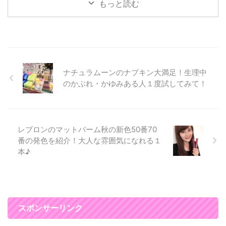
キンイリュージョンプライマー
すよね(*^▽^*) 今回新たに発売さ
帝国ホテルプラザって落ち着きが
もっと読む
UV（25ml）です。 女性の悩みの
れるクレンジングバー ...
あって、 高級感があっているだ
上位に ...
けでハッピーになれる場所♡ な
ので髪の毛もヘアセットしてもら
って、 ビュッフェをいただいた
りして楽しみました(*^▽^*) エミ
リアウィズでヘアセット♪髪が変
ナチュラムーンのナプキン大満足！生理中
わると気分が上がって写真写りが
よくなる♪ ヘアセットは新宿にあ
のかぶれ・かゆみある人１度試してみて！
るエミリアウィズでやってもらい
ました♪ エミリアウィズの服を１
度でも購入すると、 ヘアセット
が月２回永遠に無料なんです☆
レブロンのマットバーム秋の新色50番70
私は、今回初 ...
番の発色を紹介！大人な雰囲気になれる１
本♪
スポンサーリンク