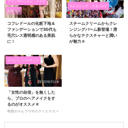
ファンデーション
メイク
クレンジング
スキンケア
化粧下地
2020/2/13
2020/2/7
コフレドールの化粧下地＆
スチームクリームからクレ
ファンデーションで30代も
ンジングバーム新登場！滑
毛穴レス透明感のある美肌
らかなテクスチャーと潤い
に！
が魅力☆
先日、COFFRET D'OR（コフレ
先日、ご招待いただきまして、
ドール）主催の粉塾というイベン
STEAM CREAM（スチームクリ
トに参加してきました♪ ２月１６
ーム）さんから ２０２０年２月
イベント・パーティー
日に発売される化粧下地 スキン
１９日に新発売される「スチーム
イリュージョンプライマーUVと
クリーム クレンジングバーム」
ネオコートファンデーションをイ
のイベントに行ってきました(^^)/
2019/11/28
ベント内でも試して、 今普段も
↑↑こちらがフォトスポット。 今
愛用しているので、紹介します。
まで発売されたスチームクリーム
「女性の自信」を無くした
このコスメを使うと毛穴レスな透
が敷き詰められていてカラフルで
ら、プロのヘアメイクをす
明感のある美肌になれるんです
すごかったです！ これ全部違う
るのがオススメ☆
(*^▽^*) コフレドールのスキンイ
デザインなんて驚き！ スチーム
リュージョンプライマーUVは毛
クリームは、クリーム自体もとっ
帝国ホテルプラザのクリスマスパ
穴をカバーするだけじゃない！
てもいいんですけど、 色々なデ
ーティーにご招待いただき、 行
まずは、こちら。 化粧下地のス
ザインの感が選べるのが楽しいで
ってきました(^^)/ 帝国ホテルや