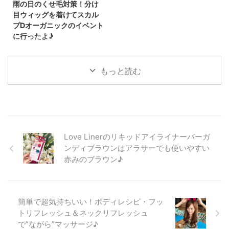
雨の日のくせ毛対策！分け
トメントをしてから、アホ毛も気
アケアを試すのが好きなのです
目ウィッグを着けてスカル
にならなくなったし、 艶も出
が、 結構そういうことがあるん
プDオーガニックのイベント
て、髪も広がりにくくなって、
ですよね。 あと、自分では満足
に行ったよ♪
本当にやってよかったと思っ
していても、 ヘアサロンに行く
た！！ なので、今回詳しく紹介
と、 「シャンプー変えました？
私は髪の毛にクセがあって、雨の
したいと思います(*^▽^*) 自分史
髪に合ってないみたいですよ！」
日になると、クセが特に強く出て
上最高の美髪になれる「酸熱ト ...
といわれることもあります。 そ
しまうんです。 あと、アホ毛が
もっと読む
ういう方に ...
立ちやすくて・・・ 先日、台風
前で天気が悪かったので、 ナチ
ュレーヌの分け目ウィッグを着け
て、 シャンプーのイベントに行
ってきました(^^)/ Youtubeでも紹
介しているので、動画見れる方は
Love Linerのリキッドアイライナーバーガ
是非動画見てみてください。 雨
ンディブラウンはアラサーでも使いやすい
の日のくせ毛に便利！分け目ウィ
赤みのブラウン♪
ッグは液体のり１本分の小さいサ
イズ♪ 私が浸かったウィッグは、
こういう形のベースのウィッグで
す♪ サイズは、液体のりと同じく
簡単で超気持ちいい！ボディレシピ・フッ
らいのものです。 分け目部分だ
トリフレッシュ＆ネックリフレッシュ
けをカバーす ...
で”ながら”マッサージ♪