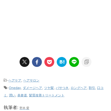
-
ヘアケア
,
ヘアサロン
-
Oneday
,
ダメージヘア
,
ツヤ髪
,
パサつき
,
ロングヘア
,
割引
,
口コ
ミ
,
潤い
,
表参道
,
髪質改善トリートメント
執筆者:
野本 愛