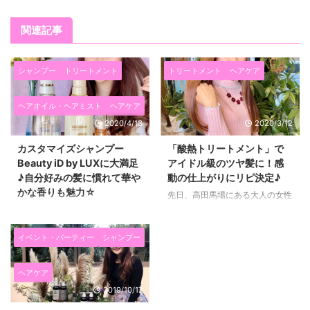
関連記事
シャンプー
トリートメント
トリートメント
ヘアケア
ヘアオイル・ヘアミスト
ヘアケア
2020/4/13
2020/3/12
カスタマイズシャンプー
「酸熱トリートメント」で
Beauty iD by LUXに大満足
アイドル級のツヤ髪に！感
♪自分好みの髪に慣れて華や
動の仕上がりにリピ決定♪
かな香りも魅力☆
先日、高田馬場にある大人の女性
に大人気のヘアサロン「Feat.」
今回は最近私が特に気に入ってい
さんで、 「酸熱トリートメン
るヘアケアを紹介します(*^▽^*)
ト」をしてもらいました。 もう
新しいシャンプーを使ったら、
イベント・パーティー
シャンプー
ね～～！！！ 自分の髪とは思え
自分の髪がきしんでから見やすく
ない美しさに感動しました(ノ
なったり、 頭皮汚れがスッキリ
ヘアケア
Д`)・゜・。☆☆☆ 自分の髪に
落ちた感じがしなかったり、 自
2019/10/17
こんなに美しくなれる可能性があ
分の髪と合わなかった！と思うこ
ったことに驚いて・・・ トリー
とありませんか？ 私は色々なヘ