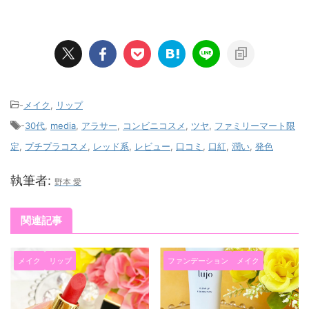
-
メイク
,
リップ
-
30代
,
media
,
アラサー
,
コンビニコスメ
,
ツヤ
,
ファミリーマート限
定
,
プチプラコスメ
,
レッド系
,
レビュー
,
口コミ
,
口紅
,
潤い
,
発色
執筆者:
野本 愛
関連記事
メイク
リップ
ファンデーション
メイク