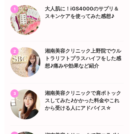
大人肌に！iGS4000のサプリ＆
1
スキンケアを使ってみた感想♪
湘南美容クリニック上野院でウル
2
トラリフトプラスハイフをした感
想♪痛みや効果など紹介
湘南美容クリニックで肩ボトック
3
スしてみた♪かかった料金やこれ
から受ける人にアドバイス☆