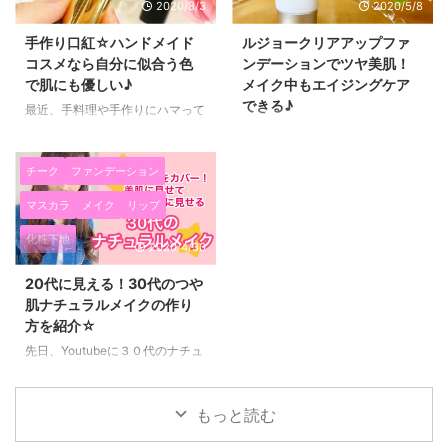
2020/8/3
2020/5/8
手作り口紅☆ハンドメイド
ルジョークリアアップファ
コスメなら自分に似合う色
ンデーションでツヤ美肌！
で肌にも優しい♪
メイク中もエイジングケア
できる♪
最近、手料理や手作りにハマって
いたり、 化粧品の成分の勉強な
３０代になると、メイクの中でも
どをしているんですけど、 始め
肌が綺麗に見えるかというのが
て、口紅を手作りしてみました！
とっても大事になってきますよ
チーク
ファンデーション
すごく楽しい～～！！ こんな簡
ね！ 最近試しに使ってみたら、
マスカラ
メイク
リップ
単に口紅が作れるんだったら、
とっても気に入った lujo クリア
買わないでも自分で作ってもいい
アップファンデーション（20g /
化粧下地
2020/4/30
んじゃないかなって思いました
SPF30 PA+++） を紹介します
(*^▽^*) 売り物の口紅のような形
(*^▽^*) 潤いのある美肌に見せた
20代に見える！30代のつや
にするシリコンや、 本格的なリ
い カバー力のあるファンデーシ
肌ナチュラルメイクの作り
ップケースも今販売されているん
ョンがいい エイジングケアがで
方を紹介☆
ですね♡ ハンドメイドコスメ☆
きるファンデーションがいい と
自分に似合う色で手作り口紅作っ
いう方にピッタリの美容液ファン
先日、Youtubeに３０代のナチュ
てみた！ 配合されているのは、
デーションです(^^)/ 私もシミや
ラルメイクについての動画をアッ
シアバター、ホホバオイル、ココ
ニキビ跡などの悩みを抱えている
プしてみました(^^)/ ２０代の頃
ナッツオイル、蜜蝋、カスターオ
のですが、 ３０代以上のお肌に
はただメイクを薄くすればナチュ
もっと読む
イルに 色付けでマイ ...
悩みのある女性にはとてもい ...
ラルメイクになっていたのです