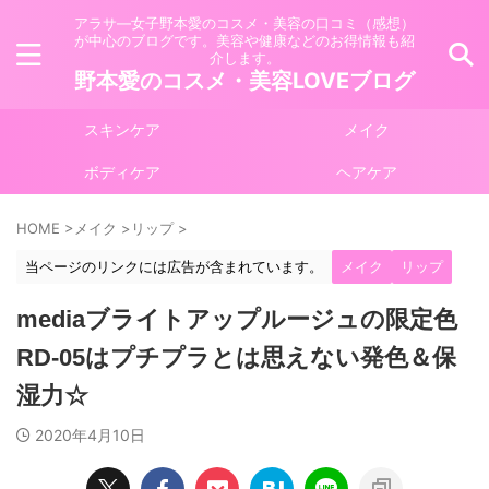
アラサ―女子野本愛のコスメ・美容の口コミ（感想）
が中心のブログです。美容や健康などのお得情報も紹
介します。
野本愛のコスメ・美容LOVEブログ
スキンケア
メイク
ボディケア
ヘアケア
HOME
>
メイク
>
リップ
>
当ページのリンクには広告が含まれています。
メイク
リップ
mediaブライトアップルージュの限定色
RD-05はプチプラとは思えない発色＆保
湿力☆
2020年4月10日