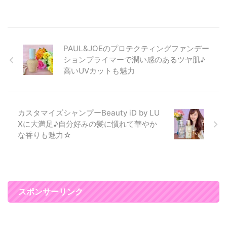
が、 ３０代になってから、シミ
やくすみなどのエイジングのトラ
ブルが現れて ただメイクを薄く
すればいいというわけにはいかな
くなってしまいました(T_T) 特に
PAUL&JOEのプロテクティングファンデー
私が悩んでるのがシミ・・・・
ションプライマーで潤い感のあるツヤ肌♪
厚塗り感を出さずに、シミに目が
高いUVカットも魅力
いかないように ツヤのある美肌
に見せるメイクを心がけていま
す。 肌作りとアイメイクを工夫
するだけで、 まるで２０代のよ
カスタマイズシャンプーBeauty iD by LU
うなナチュラルメ ...
Xに大満足♪自分好みの髪に慣れて華やか
な香りも魅力☆
スポンサーリンク