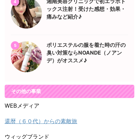
湘南美容クリニックで初エラボト
4
ックス注射！受けた感想・効果・
痛みなど紹介♪
ポリエステルの服を着た時の汗の
5
臭い対策ならNOANDE（ノアン
デ）がオススメ♪
その他の事業
WEBメディア
還暦（６０代）からの素敵旅
ウィッグブランド