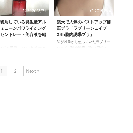
(￣▽￣)笑 ベンチで飲むのも
した♡ 美味しいから続けやす
なぁ〜（≧∇≦） 私が行った時
い！種類も豊富だから選ぶのも楽
2020/3/31
2019/5/4
さんが3人並んでて、 買った
しいLAジュース♪ コールドプレス
もお客さんがきたり、 興味
ジュースって、 いかにも野菜の
が愛用している資生堂アル
楽天で人気のバストアップ補
そうに窓から中を見てるおじ
味がしたり、臭いがきつかった
ィミューンパワライジング
正ブラ「ラブリーシェイプ
やマダムもいました！ やっ
り、飲みにくい味もあって、 楽
ンセントレート美容液を紹
24h脇肉誘導ブラ」
人気なんだなぁ〜。と思いま
しむというよりも「健康のため」
！
私が以前から使っていたラブリー
 ^ω^ ) 今日もまたまたビーチ
とか「美容のため」「ダイエット
シェイプ脇肉誘導ブラの 新色ミ
は私が愛用している資生堂ア
テルにしちゃいました
のため」に 無理やり飲むってい
ルクティーベージュを紹介します
ィミューン パワライジング
≦） マンゴー、オレ ...
うイメージだったんですけど、
♪ ラブリーシェイプ脇肉誘導ブラ
セントレートを紹介します
今回L.A.Juiceのコー ...
で気になるワキ肉や背中のお肉を
○^) もう半年くらい使ってます
1
2
Next »
寄せて自然にバストアップ！ ラ
冬場の乾燥にもよかったのです
ブリーシェイプ脇肉誘導ブラは胸
今の季節のように肌が揺らぎ
の脇肉や背中のお肉も胸に寄せて
い時期にも 乾燥が気になら
自然にバストアップできる補正ブ
いいです(*^_^*) 資生堂アル
ラです(*^_^*) ワキ肉がはみ出てい
ミューンは世界で人気のある
ると、後姿がおばさんっぽくなっ
液♪テクスチャー紹介！ アル
てしまうので、 ワキ肉ってかな
ミューンは世界で、18秒に1
り危険なんですよね。 なので、
れている美容液で、世界的に
これをしっかりとバスト側に寄せ
が高いんです！ さらに世界
る必要があるんです！ 下からも
ーティーアワードという賞を
横からもしっかり胸を支えて寄せ
冠も取ってますｗ アルティミ