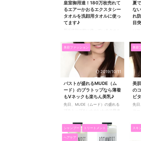
これからの季節、夏に髪の毛もた
皇室御用達！180万枚売れて
夏
た１
くさんの紫外線を浴びたことによ
るエアーかおるエクスタシー
な
ほど
って、パサつきやダメージが出や
タオルを洗顔用タオルに使っ
れ
キン
すいんですよね。 抜け毛も秋が
てます♪
目突
本酒
一番多いし。 パサつきが悪化す
最近洗顔の時に使っているタオル
ソフ
いま
る前にケアすることが大切だと思
を紹介します(*^▽^*) 先日いただ
粧崩
飲し
っています♪(*´▽｀*) ラサーナの
いたエアーかおるXTC（エクスタ
目に
たのが
海藻ヘアエッセ ...
美容ファッション
美容
シー）という名前のタオルです。
ーに
名前が面白いですよね。 このタ
～(
オルは皇室も御用達なんです！
れや
吸水性に優れていて、肌をごしご
地だ
2019/10/11
ししなくても、水を吸ってくれる
はド
んですよー(^_^)/ 私が持っている
って
バストが盛れるMUDE（ム
美肌
のはウォッシュタオル用なのです
因で
ード）のブラトップなら薄着
の
が、もう少し長いフェイスタオル
でき
もVネックも楽ちん美乳♪
ビ
もあって、 髪の毛を洗った後に
マヴ
先日、MUDE（ムード）の盛れる
先日
タオルドライするとその後ドライ
ラサ
ブラトップをいただいたので早速
コー
ヤーでも乾きやすくていいみたい
良く
試してみました(*^▽^*)
きまし
です(*^▽^*) そして、エアーか
´艸
MUDE（ムード）のブラトップ
お気
おるの糸は空気を多く ...
げ第
シャンプー
トリートメント
スキ
は、楽天ランキング1位も獲得！
くて
ァッシ
サイズも豊富♪ このブラトップ
近所
ヘアケア