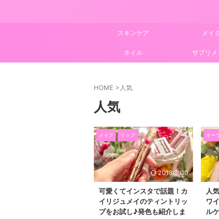
スキンケア
メイ
ネイル
サプリメ
HOME
>
人気
人気
メイク
リップ
オー
2018/9/10
可愛くてインスタで話題！カ
人
イリジュメイのティントリッ
ワイ
プをお試し♪発色も紹介しま
ル