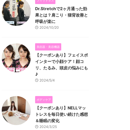
フィットネス
Dr.Stretchで2ヶ月通った効
果とは？肩こり・猫背改善と
呼吸が楽に
2024/10/20
美顔器・美容機器
【クーポンあり】フェイスポ
インターで小顔ケア！顔コ
リ、たるみ、頭皮の悩みにも
♪
2024/5/4
ボディケア
【クーポンあり】NELLマッ
トレスを毎日使い続けた感想
＆睡眠の変化
2024/3/25