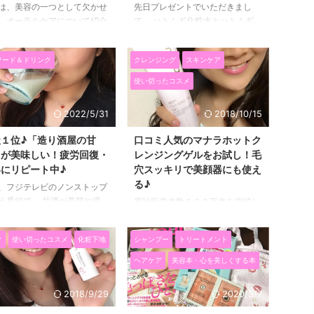
は、美容の一つとして欠かせ
先日プレゼントでいただきまし
、オーラルケアについて紹介
て、 ハトムギ化粧水とハトムギ
いと思います！ お肌がきれ
保湿ジェルを試してみています。
、メイクがきれいでも、歯が
今まで化粧水って大体３０００円
フード＆ドリンク
クレンジング
スキンケア
とぶち壊しですからね♪ 30代
～５０００円くらいのものを使っ
の曲がり角！トラブルも急
ていたのですが、 このハトムギ
使い切ったコスメ
しっかりオーラルケアを。
化粧水は６５０円、 ハトムギ保
代は歯の曲がり角と言われて
湿ジェルは９００円とかなりのプ
2022/5/31
2018/10/15
、２０代までと違って口の中
チプラ☆ そして、化粧水は口コ
境が不安定になることで 歯
ミで人気で、保湿ジェルは、 ＠
１位♪「造り酒屋の甘
口コミ人気のマナラホットク
や虫歯などの口のトラブルが
コスメ（アットコスメ）の2016年
」が美味しい！疲労回復・
レンジングゲルをお試し！毛
に増えると言われています。
新商品 美容液・ブースター部門
にリピート中♪
穴スッキリで美顔器にも使え
、舌の筋肉が衰え始めて、舌
で堂々の第一位 を獲得している
る♪
、フジテレビのノンストップ
えることで唾液の分泌が減っ
んです(*^▽^*) 美白や肌荒れにい
う番組で、 甘酒が美肌や疲
累計販売本数６００万本を突破し
ライマウスになりやすくなっ
いと言われているハトムギ♪混合
復にいいということを知って
ていて、 アットコスメのクレン
、 特に３０代の女性は、仕
肌に嬉しいさっぱりタイプ！ 昔
、 ずっと甘酒が気になって
ジングジェル部門でも第１位を獲
家事、子育てなどストレ ...
から、美容や健康に ...
ク
使い切ったコスメ
化粧下地
シャンプー
トリートメント
のですが、 どこの甘酒を買
得している MANARA（マナラ）
かな？となかなか決められず
ホットクレンジングジェルを試し
ヘアケア
美容本・心を美しくする本
たのですが、 ネットでおい
てみました(*^▽^*) ネットの口コ
うな甘酒を見つけたので、取
ミを以前見てから、ずっと気にな
2018/9/29
2020/3/7
せました(*^▽^*) この遠藤
っていたんですよね～！！ マナ
場の造り酒屋の甘酒は たっ