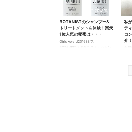
は、楽天ランキング１位を獲得し
すね
ている人気商品で今までに27,000
いい
2018/9/24
枚売れているそうです。 すごい
お客
ですね！ リピーターさんも多い
あと
BOTANISTのシャンプー&
私
みたいで、色が、ホワイトと、ブ
あり
トリートメントを体験！楽天
テ
ラックとベージュがあるのです
さん
1位人気の秘密は・・・
コ
が、 色違いで購入する人もいた
ぱり
介
Girls Award2016SSで、
り、ブラジャーの締め付けが苦手
した(
BOTANIST（ボタニスト）シャン
今日
な方にも好評だそうです。 しか
カク
プー＆トリートメントの サンプ
ルテ
も、サイズも豊富で、H85までサ
（≧∇
ルをいただいたので早速使ってみ
コン
イズがあるんです！ 幅 ...
ました。 ボタニストは天然由来
(^
成分９０％以上！アメリカ・フラ
♪ 
ンスでも人気のシャンプー
が、
BOTANISTは、天然植物由来成分
やす
90％以上と水で構成されていま
なくて
す。 ヤシ、バーム、大豆がシャ
ティ
ンプーとトリートメントに含まれ
美容
ていて、シャンプーにはサトウキ
ティ
ビや甘草、とうもろこし、 トリ
本売
ートメントにはアボカド、マカデ
人気
ミアナッツが含まれています。
ビュ
天然由来だとお子さんに使っても
64