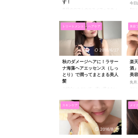
す！
今日
ない
先日のロフトのコスメフェスティ
した
バルに出展されていたコスメの中
いで
で、 ひときわ目立っていたの
トリートメント
ヘアケア
美容
汚い
が、このカイリジュメイ
は歯
（kailijumei）のティントリップ
増！
(^^)/ インスタでも話題になってた
３０
からずっと気になってたんですよ
2018/6/27
いて
ね～～！！ 実物を見たら、本当
の環
にかわいくてすぐに欲しくなっち
秋のダメージヘアに！ラサー
楽天
周病
ゃいました(*^^)v 友達へのプレゼ
ナ海藻ヘアエッセンス（しっ
酒
一気
ントにもよさそう(*'ω'*) 発色も試
とり）で潤ってまとまる美人
美容
また
してみたので詳しく紹介します♪
髪
先月
が衰
カイリジュメイのティントリップ
とい
ご紹介いただいて、洗い流さない
てド
はお花の色が４種類♪ カイリジュ
労回
トリートメント La Sana（ラサー
たり
メイのティントリップはリップを
から
ナ）の海藻ヘアエッセンス（しっ
事、
塗るところにお花と金粉が入って
スキンケア
メイ
いた
とり）を使い始めました♪ ラサー
...
おう
ナの海藻ヘアエッセンスは、 ８
にい
年連続国内売上No.1で、販売累計
しそ
1200万本を突破している人気ヘア
2016/8/11
り寄
ケアアイテムなんです(*^▽^*)
酒造