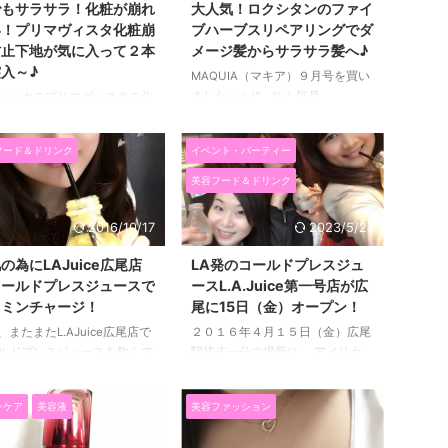
ラホットクレンジングゲルは、
でもサラサラ！化粧が崩れ
大人気！ロクシタンのファイ
８分で１６０００本完売する
91.4％美容液成分配合で、 メイク
い！プリマヴィスタ化粧崩
ブハーブスリペアリングでダ
の人気甘酒で 楽天甘酒ラン
や毛穴の黒ずみを落としながら潤
防止下地が気に入って２本
メージ髪からサラサラ髪へ♪
グ：デイリーランキング 日
いも与えてくれるんです！ マナ
入～♪
MAQUIA（マキア）９月号を買い
・焼酎部門も１位を獲得して
ラ ホットクレンジングゲルを早
ました～ヽ(^。^)ノ 毎月、
ィーナのプリマヴィスタの化
す。 こんなに人気なら、試
速試したい方はこちら↓↓ マナラ
MAQUIAかVoceのどちらか面白そ
れ防止下地が気に入って２本
てなくても安心かなーと思っ
ホットクレンジングはくすみ肌や
うな方を購入しています。 今月
突入しました(*^▽^*) ほんと
理由 ...
乾燥肌にうれしい成分が配合♪ ...
フード＆ドリンク
イベント・パーティー
は、マキアの方がおもしろそうだ
化粧が崩れにくいんですよね
ったので選びました♪ しかも、付
^^)/ 夏って汗と皮脂で化粧が崩
美容フード＆ドリンク
録が自分が使ったことのないコス
すくて、 油分の多い化粧下
メだったので試したくて。かかと
と、朝つけて夕方になる頃に
2016/10/17
2023/5/27
をプルプルにする休息時間と、
ロドロベタベタした感じにな
ロクシタンのファイブハーブスリ
しまっていたり、 それが原
の為にLAJuice広尾店
LA発のコールドプレスジュ
ペアリングシャンプーとコンディ
毛穴に油が詰まってニキビが
コールドプレスジュースで
ースL.A.Juice第一号店が広
ショナー！ 早速ロクシタンのシ
たりしてしまうので、 プリ
タミンチャージ！
尾に15日（金）オープン！
ャンプーとトリートメントを試し
ィスタの化粧下地の長時間サ
、またまたL.AJuice広尾店で
２０１６年４月１５日（金）広尾
てみました。 ロクシタンはハン
ラ感がキープされるところが
ルドプレスジュースを飲んで
駅徒歩一分の場所に、 アメリカ
ドクリームとかしか使ったことが
てもう手放せないです～( *
た（≧∇≦） L.AJuiceすごく
ロサンゼルス発のコールドプレス
ないので、ヘアケア初体験♪ この
｀)♡ ５年連続化粧下地売り上
に入りなんです！ クセがな
ジュースとサラダのお店
ファイブハーブ ...
一位になっていたり、毎年フ
ンケア
美容液
美容ファッション
、飲みやすくて美味しくて
「L.A.Juice」 の日本第一号店が
ョ ...
に住んでたら毎日飲みたいで
オープンするので早速行ってきま