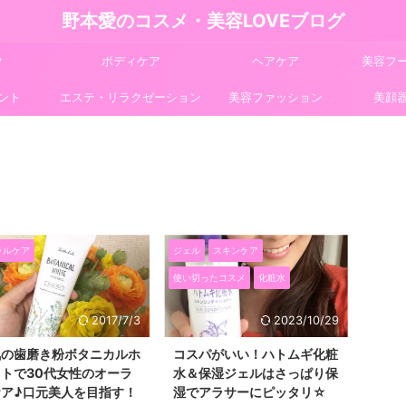
野本愛のコスメ・美容LOVEブログ
ク
ボディケア
ヘアケア
美容フ
ント
エステ・リラクゼーション
美容ファッション
美顔
ラルケア
ジェル
スキンケア
使い切ったコスメ
化粧水
2017/7/3
2023/10/29
気の歯磨き粉ボタニカルホ
コスパがいい！ハトムギ化粧
トで30代女性のオーラ
水＆保湿ジェルはさっぱり保
ケア♪口元美人を目指す！
湿でアラサーにピッタリ☆