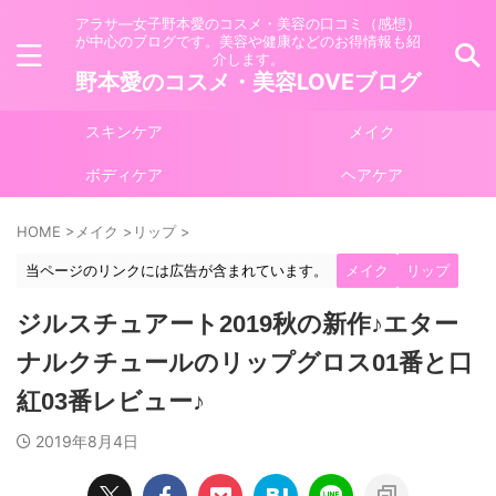
アラサ―女子野本愛のコスメ・美容の口コミ（感想）
が中心のブログです。美容や健康などのお得情報も紹
介します。
野本愛のコスメ・美容LOVEブログ
スキンケア
メイク
ボディケア
ヘアケア
HOME
>
メイク
>
リップ
>
当ページのリンクには広告が含まれています。
メイク
リップ
ジルスチュアート2019秋の新作♪エター
ナルクチュールのリップグロス01番と口
紅03番レビュー♪
2019年8月4日