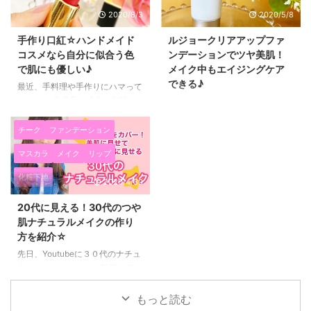
2020/8/3
2020/5/8
手作り口紅☆ハンドメイド
ルジョークリアアップファ
コスメなら自分に似合う色
ンデーションでツヤ美肌！
で肌にも優しい♪
メイク中もエイジングケア
できる♪
最近、手料理や手作りにハマって
いたり、 化粧品の成分の勉強な
３０代になると、メイクの中でも
どをしているんですけど、 始め
肌が綺麗に見えるかというのが
て、口紅を手作りしてみました！
とっても大事になってきますよ
チーク
ファンデーション
すごく楽しい～～！！ こんな簡
ね！ 最近試しに使ってみたら、
マスカラ
メイク
リップ
単に口紅が作れるんだったら、
とっても気に入った lujo クリア
買わないでも自分で作ってもいい
アップファンデーション（20g /
化粧下地
2020/4/30
んじゃないかなって思いました
SPF30 PA+++） を紹介します
(*^▽^*) 売り物の口紅のような形
(*^▽^*) 潤いのある美肌に見せた
20代に見える！30代のつや
にするシリコンや、 本格的なリ
い カバー力のあるファンデーシ
肌ナチュラルメイクの作り
ップケースも今販売されているん
ョンがいい エイジングケアがで
方を紹介☆
ですね♡ ハンドメイドコスメ☆
きるファンデーションがいい と
自分に似合う色で手作り口紅作っ
いう方にピッタリの美容液ファン
先日、Youtubeに３０代のナチュ
てみた！ 配合されているのは、
デーションです(^^)/ 私もシミや
ラルメイクについての動画をアッ
シアバター、ホホバオイル、ココ
ニキビ跡などの悩みを抱えている
プしてみました(^^)/ ２０代の頃
ナッツオイル、蜜蝋、カスターオ
のですが、 ３０代以上のお肌に
はただメイクを薄くすればナチュ
もっと読む
イルに 色付けでマイ ...
悩みのある女性にはとてもい ...
ラルメイクになっていたのです