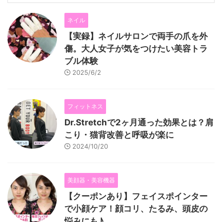
ネイル
【実録】ネイルサロンで両手の爪を外
傷。大人女子が気をつけたい美容トラ
ブル体験
2025/6/2
フィットネス
Dr.Stretchで2ヶ月通った効果とは？肩
こり・猫背改善と呼吸が楽に
2024/10/20
美顔器・美容機器
【クーポンあり】フェイスポインター
で小顔ケア！顔コリ、たるみ、頭皮の
悩みにも♪