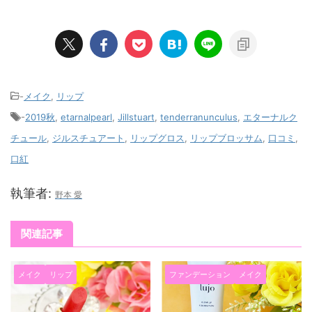
-
メイク
,
リップ
-
2019秋
,
etarnalpearl
,
Jillstuart
,
tenderranunculus
,
エターナルク
チュール
,
ジルスチュアート
,
リップグロス
,
リップブロッサム
,
口コミ
,
口紅
執筆者:
野本 愛
関連記事
メイク
リップ
ファンデーション
メイク