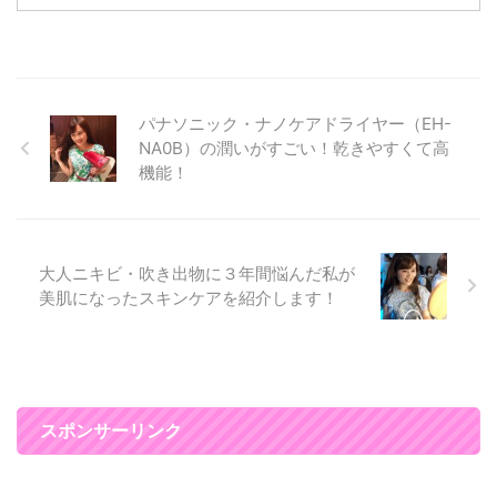
が、 ３０代になってから、シミ
やくすみなどのエイジングのトラ
ブルが現れて ただメイクを薄く
すればいいというわけにはいかな
くなってしまいました(T_T) 特に
パナソニック・ナノケアドライヤー（EH-
私が悩んでるのがシミ・・・・
NA0B）の潤いがすごい！乾きやすくて高
厚塗り感を出さずに、シミに目が
機能！
いかないように ツヤのある美肌
に見せるメイクを心がけていま
す。 肌作りとアイメイクを工夫
するだけで、 まるで２０代のよ
うなナチュラルメ ...
大人ニキビ・吹き出物に３年間悩んだ私が
美肌になったスキンケアを紹介します！
スポンサーリンク