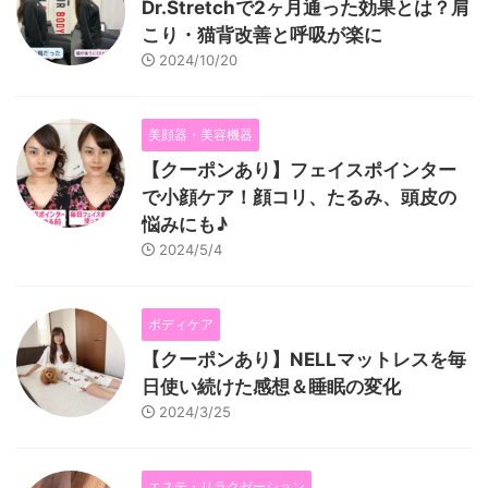
Dr.Stretchで2ヶ月通った効果とは？肩
こり・猫背改善と呼吸が楽に
2024/10/20
美顔器・美容機器
【クーポンあり】フェイスポインター
で小顔ケア！顔コリ、たるみ、頭皮の
悩みにも♪
2024/5/4
ボディケア
【クーポンあり】NELLマットレスを毎
日使い続けた感想＆睡眠の変化
2024/3/25
エステ・リラクゼーション