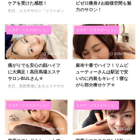
ケアを受けた感想！
ビゼロ痩身♪お姫様空間も魅
力のサロン！
先日、エステサロン「リリーオン
表参道」さんで、 ソニックフィ
先日、ルミエパリ恵比寿店で、
ットの施術を受けてきました！
フェイシャルとボディの送信トリ
最近気になっているのが、たるみ
ートメントを受けてきたので、
エステ・リラクゼーション
エステ・リラクゼーション
ケア、リフトアップだったのと
ブログでも紹介したいと思います
リリーオンは、私の周りのお友達
♪ ルミエパリは、内装がすごくプ
で行ってる人が多くて、 ずっと
リンセスな感じで、 行くだけで
2020/6/13
2019/11/28
気になっていたので、ついに行っ
幸せな気持ちになれて気分が上が
た感じです(*^▽^*) ソニックフィ
りますよ！ ルミエパリ恵比寿店
痛がりでも安心の顔ハイフ
麻布十番でハイフ！リムビ
ットは、筋膜にアプローチして
はプリンセスな空間♡いるだけで
に大満足！高田馬場エステ
ューティーさんは駅近で安
リフトアップだけではなく、シワ
癒される♪ まず、ルミエパリ恵比
サロンBULさん☆
いのに内装もキレイ！寝な
や美肌ケアができる施術です。
寿店さんの素敵な空間を紹介しま
がら部分痩せケア☆
お化粧スペースが白を基調とした
す！ こちらは待合室♡ 白と明る
先日、高田馬場にあるエステサロ
プリンセスな空間でとってもかわ
いベージュが基調になっていて、
ン「BUL」さんで 初めて、顔の
先日、麻布十番徒歩30秒のとこ
いかったです。 スタッフさんも
とっても上品でラグジュアリーな
ハイフしてもらいました(^^)/ 体
ろにあるエステサロン リムビュ
話しやすい雰囲気でした♪ リリー
雰囲気♡ 待つのも苦になりませ
のハイフはしたことがあったので
ーティーさんで 「ハイフ40000
エステ・リラクゼーション
エステ・リラクゼーション
オン表参道でソニック ...
ん～！笑 施術ルームに行くまで
すが、 顔は「痛い」という噂が
ショット」受けてきましたー
の廊下もこんなにオシャ ...
あったので、 痛いことが大嫌い
(*^▽^*) 部分痩せしたい 早く結
なので、 二重あごやたるみなど
果を出したい という女性に大人
2019/10/18
2019/6/27
の悩みはあるけど、 出来ないな
気のハイフ☆☆ ここのサロンは
ってずっと思ってたんです！！！
「とにかくハイフが安い！」 し