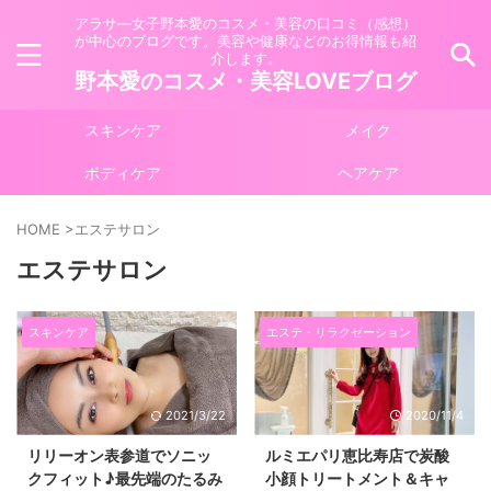
アラサ―女子野本愛のコスメ・美容の口コミ（感想）
が中心のブログです。美容や健康などのお得情報も紹
介します。
野本愛のコスメ・美容LOVEブログ
スキンケア
メイク
ボディケア
ヘアケア
HOME
>
エステサロン
エステサロン
スキンケア
エステ・リラクゼーション
2021/3/22
2020/11/4
リリーオン表参道でソニッ
ルミエパリ恵比寿店で炭酸
クフィット♪最先端のたるみ
小顔トリートメント＆キャ