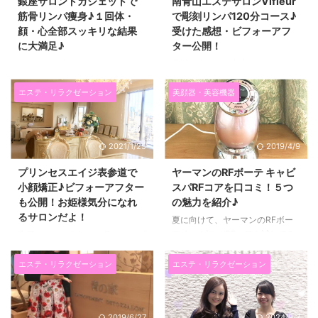
銀座サロンドカシェットで
南青山エステサロンVifleur
でも、今回BULさんは元看護師
かも「サロンが綺麗！」 さらに
筋骨リンパ痩身♪１回体・
で彫刻リンパ120分コース♪
さんのプライベートサロンなの
「駅からめちゃ近い！」 私は
顔・心全部スッキリな結果
受けた感想・ビフォーアフ
で、 安心感が持てたので、勇気
40000ショットだったけど、 最
に大満足♪
ター公開！
を出して挑戦してみました！！
大で80000ショットもできます
結論から言うと、 「痛くなかっ
(*^▽^*) こんなにショット数が
昨日は、銀座にあるエステサロン
最近、肩こりや背中のコリがひど
た！！」 これなら続けられそう
多いの初めて♡ 安いけど、内装
「Salon de Chachette（サロン
くて、疲れがたまっていたのと、
～！と思ったので、詳しく紹介し
が ...
ドカシェット）」さんで、 筋骨
二の腕や腰回りがぷよぷよしてき
エステ・リラクゼーション
美顔器・美容機器
ます(* ...
リンパ痩身60分コースを受けて
たので、 南青山にあるエステサ
きました。 コリや体の疲れを取
ロンVifleur（ヴィフルール）に行
りながら、 痩身もできる一石二
ってきました♪ お願いしたのは、
2021/1/25
2019/4/9
鳥のすごいサロンなんです
彫刻リンパ１２０分コースです
(*^▽^*) この筋骨リンパ痩身とい
(*^▽^*) 彫刻リンパは、オールハ
プリンセスエイジ表参道で
ヤーマンのRFボーテ キャビ
う施術は、サロンドカシェットさ
ンドでしっかり深く捉えながら働
小顔矯正♪ビフォーアフター
スパRFコアを口コミ！５つ
ん独自のもので、 他では受けら
きかけて、 彫刻のようなメリハ
も公開！お姫様気分になれ
の魅力を紹介♪
れないそうです(^^)/ 施術を受け
リのあるボディに導く施術です♪
るサロンだよ！
てみた感想を先に言うと、 「痛
エステに行くときは大体６０分
夏に向けて、ヤーマンのRFボー
いけど、１回で体も顔も心も変わ
コースにすることが多いのです
テ キャビスパRFコアを試してみ
先日、２０１７年１２月にオープ
る！」 最近Youtubeの更新などデ
が、 今回は２時間たっぷり！ 二
ています。 私ヤーマンの美容家
ンしたばかりの、 表参道駅A5出
スクワークが忙しくて、 肩こり
時間やると１階でも大分体が違
電大好きなんですよね。 どれ
口徒歩４分の所にあるエステサロ
エステ・リラクゼーション
エステ・リラクゼーション
や背中のコリがひどくて痛み ...
う！！と思いました(^^)/ ...
も、操作が簡単で使いやすいし、
ン「Princess Age（プリンセスエ
使うとお肌がいい感じになるし、
イジ）」 で小顔矯正をしてもら
手放せない～～！！ このRFボー
いました(*^▽^*) 今、小顔矯正す
2019/6/27
2024/9/7