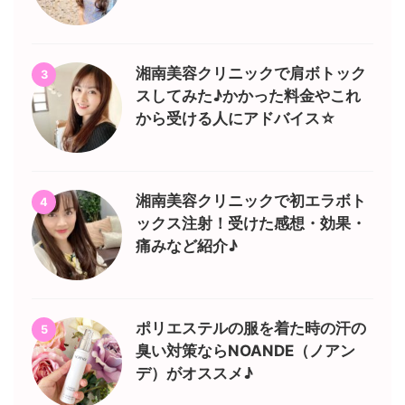
湘南美容クリニックで肩ボトック
3
スしてみた♪かかった料金やこれ
から受ける人にアドバイス☆
湘南美容クリニックで初エラボト
4
ックス注射！受けた感想・効果・
痛みなど紹介♪
ポリエステルの服を着た時の汗の
5
臭い対策ならNOANDE（ノアン
デ）がオススメ♪