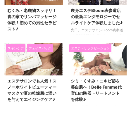
テ キャビスパRFコアは今、週２
ごく流行っていますよね！！
～３ペースで お風呂上りに足や
「小顔矯正って痛いのかな？」
むくみ・老廃物スッキリ！
痩身エステBloom表参道店
お腹、二の腕から肩回りに使って
「どこのサロン行けばいいのか
青の家でリンパマッサージ
の最新エンダモロジーでセ
いるのですが、 他のキャビテー
な？」 など迷う方も多いと思い
体験！初めての男性セラピ
ルライトケア体験しました♪
ションの機械よりも安心感がある
ますので、参考になればと思いま
スト♪
し、使った実感があるので紹介し
す(^^)/ ↑↑の写真はプリンセスエ
先日、エステサロンBloom表参道
ます(*^▽^*) バストケアもでき
イジの入口なんですけど、 キラ
で 最新機器を使用した、エンダ
青の家銀座店でボディとフェイシ
るキャビスパについてすぐに知り
キラで超可愛い～～～～！！
モロジーを体験してきました！＼
ャルのリンパマッサージをしても
たい方はこちら↓↓ RFボーテ キ
「あぁ、ここなら綺麗になれ
(^o^)／ サロンの様子やエンダモ
らいました。 青の家ではリンパ
スキンケア
フェイスパック
エステ・リラクゼーション
ャ ...
る！！」 とこれから始まる施術
ロジーを実際にした感想をレポー
マッサージが一番人気があって、
がワクワク ...
トしたいと思います！ 痩身エス
他店のセラピストも受けに来るほ
テで人気のエンダモロジーって
どだそうです(^^)/ 青の家で施術
2019/3/10
2017/5/25
何？ 今回体験したエンダモロジ
前の抹茶と和菓子のおもてなしに
ーは、1986年にフランスで誕生
早速心が癒された♪ サロンに入る
エステサロンでも人気！ス
シミ・くすみ・ニキビ跡を
したボディケア機器で、 ローラ
と早速お茶を出してくれました
ノーホワイトビューティー
美白肌へ！Belle Femme代
ーが体をもみほぐすことで、新陳
(*^▽^*) 抹茶と抹茶羊羹♪ 和風～
マスクで夏の乾燥肌に潤い
官山の陶器トリートメント
代謝と循環を促し、 老廃物やむ
♡ なんだか落ち着きますね♪ あ
を与えてエイジングケア♪
を体験♪
くみをケアしてくれる、 セルラ
ー京都行きたくなっちゃった( *
イトのケアと相性のいいトリート
´艸｀)♡（笑） エステとかリラク
エステサロンでも人気のスノーホ
先日、代官山にあるエステサロン
メントだそうです。 世界的に人
ゼーションサロンで最初からお菓
ワイトビューティーマスクを試し
Belle Femmeで、 陶器フェイシ
気になり、今では１１０か国以上
子も出してくれるところって初め
てみました(*^▽^*) 毎日のスキン
ャル&デコルテトリートメントを
で使われているそうで ...
てかも！と思いました。 ネイル
ケアで保湿を心がけていても、冷
してもらいました
陶器パウダ
サロン ...
房の風や紫外線などで、お肌が乾
ーというシリカ、火山岩、植物エ