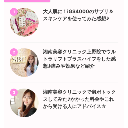
大人肌に！iGS4000のサプリ＆
1
スキンケアを使ってみた感想♪
湘南美容クリニック上野院でウル
2
トラリフトプラスハイフをした感
想♪痛みや効果など紹介
湘南美容クリニックで肩ボトック
3
スしてみた♪かかった料金やこれ
から受ける人にアドバイス☆