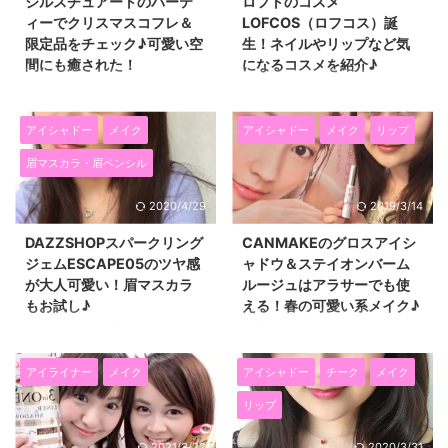
ジルスチュアートのパーテ
ロフトのコスメ
試してみました(*^▽^*) まずパッ
チークも先日購入したので、 イ
ィーでクリスマスコフレ＆
LOFCOS（ロフコス）誕
ケージが水色で涼しげで、夏っぽ
ベントレポと一緒に紹介したいと
限定品をチェック♪可愛い空
生！ネイルやリップなど気
さがあって可愛い！！ 発色など
思います。 ジルスチュアート
間にも癒された！
になるコスメを紹介♪
詳しく紹介します(^^)/
2019夏の新作コスメイベントレ
Sakuraim×MAKEYのルージュ
ポ☆ピンクが可愛い新色たち！
昨日はご招待いただきまして、
昨日は、６月２３日にロフトから
は、ティントなのに口紅のような
イベントで紹介されていた夏の新
可愛くて大好きなコスメブランド
新発売のコスメブランド
潤いと着け心地♪ スグリコットル
作コスメがこちら♪ 左から、
「Jillstuartbeaty（ジルスチュア
「LOFCOS（ロフコス）」発表イ
アイシャドー
メイク
アイシャドー
メイク
リップ
ージュ（リップティント）は細身
【アイ ...
ートビューティー）」の JILL
ベントに参加してきました
眉マスカラ・眉ペンシル
の ...
STUART × MORGAN LANE ～
(*^▽^*) バラエティショップのロ
pajama party～ プレオープンパ
フトがついに自社のコスメブラン
2020/4/29
2019/3/14
ーティーに参加しました♪ 2017
ドを立ち上げたんですよー！ す
年11月3日～5日まで表参道の
ごー！ ということで、レポート
DAZZSHOPスパークリング
CANMAKEのグロスアイシ
Tokyo Apartment Cafeで、 ジル
したいと思います(^^)/ ロフトの
ジェムESCAPE05のツヤ感
ャドウ＆ステイオンバーム
スチュアートさんの長女モーガン
コスメLOFCOS（ロフコス）イベ
が大人可愛い！眉マスカラ
ルージュはアラサーでも使
さんが手がけるランジェリーブラ
ントレポ♪トレンドを抑えたネイ
もお試し♪
える！春の可愛い系メイク♪
ンド「MORGAN LANE（モーガ
ルカラー♪ まず私が気になったの
ンレーン）」との コラボレーシ
が、ネイルカラー！ きんもくせ
SNSの口コミを見ていてずっと気
昨日の、Loft（ロフト）コスメフ
ョンアイテム発売に合わせたイベ
い、すみれ、あまぐもと言った和
になっていた、 DAZZSHOP（ダ
ェスティバルで出会ったコスメの
ントが開催され ...
風な名前が印象的なカラー。 仕
ズショップ）のスパークリングジ
中の一つ、 CANMAKE（キャン
アイライナー
メイク
アイシャドー
チーク
メイク
事でも使えそうなベージュピンク
ェムと デライトフルアイブロウ
メイク）の春のメイクにぴったり
リップ
や、夏の休日コーデに ...
マスカラ（眉マスカラ）をゲット
なアイテムを紹介したいと思いま
しましたぁ～～(*^▽^*)
す。 キャンメイクというとプチ
2021/3/22
2020/3/31