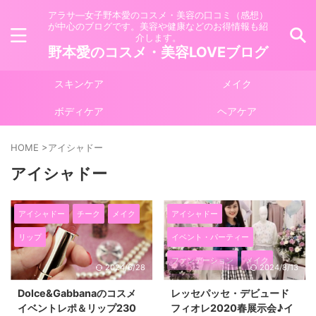
アラサ―女子野本愛のコスメ・美容の口コミ（感想）
が中心のブログです。美容や健康などのお得情報も紹
介します。
野本愛のコスメ・美容LOVEブログ
スキンケア
メイク
ボディケア
ヘアケア
HOME
>
アイシャドー
アイシャドー
アイシャドー
チーク
メイク
アイシャドー
リップ
イベント・パーティー
ファンデーション
メイク
2024/6/28
2024/8/13
リップ
Dolce&Gabbanaのコスメ
レッセパッセ・デビュード
イベントレポ＆リップ230
フィオレ2020春展示会♪イ