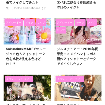
番でメイクしてみた♪
エベ肌に似合う春服紹介＆
昨日のメイク♪
先日、Dolce and Gabbana（ド
ルチェアンドガッバーナ）の コ
昨日は、レッセパッセとデビュー
スメのイベントに参加しました
ドフィオレの２０２０年春夏の展
(^^)/ ドルチェアンドガッバーナ
示会に ご招待いただき行ってき
アイシャドー
メイク
リップ
アイシャドー
チーク
メイク
って鮮やかなデザインが多くて華
ました(^^)/ まだ、冬もこれから
リップ
やかでかわいいですよね(*^▽^*)
本番ですが、 ファッションの世
洋服もめちゃめちゃ好みで♡（高
界はもう春なんですね♪ ２０２０
2019/6/26
2019/4/29
いから買えないけど・・・） そ
年のように同じ数字が繰り返され
んなドルガバのコスメということ
る年って滅多に来ないので、 今
Sakuraim×MAKEYのルー
ジルスチュアート2019年夏
で、 イベント楽しみでしたー♡
からワクワク～～！！ 今日のブ
ジュ２色＆アイシャドー２
限定コスメイベントレポ＆
人気メイクアップアーティストの
ログでは春が待ち遠しくなるファ
色を比較♪使える色はど
新作アイシャドーとチーク
久保雄司さんから メイクのアド
ッションと機能のメイクを紹介し
れ！？
でメイクしたよ♪
バイスもいただけました♪ そし
ます☆ イエベ肌が着るレッセパ
て、さっそく私もこれからの季節
ッセ♪可愛い小花柄とチェック柄
6月15日に発売されたMAKEY専
先日ご招待いただいて、「JILL
にピッタリなカラーの口紅も試し
☆デニムジャケット購入♪ こちら
属クリエイター「こばしり。」さ
STUART Dreamy Gallery」に行
たので、紹介します☆ Dolce ...
はレッセパッセ☆☆ 小花柄のワ
んと「透」さんが コスメブラン
ってきました(^^)/ JILL STUART
イベント・パーティー
イベント・パーティー
ンピースとチェックのワンピース
ド「sakuraim」とコラボしてプ
BEAUTYの新作コスメとキラキラ
可愛かった～～！！ ...
ロデュースした スグリコットル
な世界観がすごくかわいかったで
ージュ（リップティント）２色と
す(*^▽^*) キラキラなお部屋イン
2019/4/29
2017/7/3
アイシャドーのフロルメートアイ
スタ映えでした♪ このイベントで
ズ２色をいただきましたので、
も紹介されていたアイシャドーと