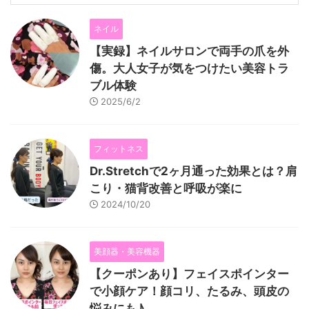
ネイル
【実録】ネイルサロンで両手の爪を外
傷。大人女子が気をつけたい美容トラ
ブル体験
2025/6/2
フィットネス
Dr.Stretchで2ヶ月通った効果とは？肩
こり・猫背改善と呼吸が楽に
2024/10/20
美顔器・美容機器
【クーポンあり】フェイスポインター
で小顔ケア！顔コリ、たるみ、頭皮の
悩みにも♪