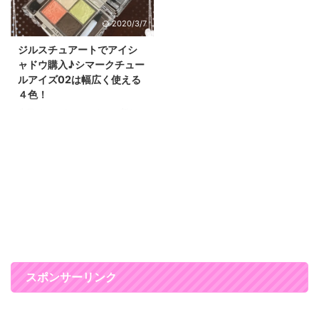
ーっていくつ持っていても良いで
タマイズできるユニークなコスメ
2020/3/7
すよね～！ 色々な色がある方
ブランドです♡ こちらがアヴァ
が、洋服や雰囲気、気分に合わせ
ンセ シピエのパレットMサイズ
ジルスチュアートでアイシ
て変えることができるので、 自
（1500円）です。 パレットは、
ャドウ購入♪シマークチュー
分も飽きないし、周りからもワン
SサイズとLサイズが合って、 好
ルアイズ02は幅広く使える
パターンのメイクだと思われない
きなサイズのパレットを選んでカ
４色！
し、 いいこと尽くし♡ プレゼン
スタマイズできるようになってい
トに貰ってもすごーく嬉しいアイ
ます。 Sサイズなら、アイカラー
先日ジルスチュアートで、新しい
テムの一つです(*^_^*) しかも、
4色。 Mサイズは、アイカラー４
アイシャドーをゲットしました
限定のパッケージでいつものジル
色にチーク１色、 Lサイズだとア
(^○^) 春が近くなるとアイシャド
スチュアート ...
イカラー４色にチーク、フェイ ...
ーがほしくなるんですよね（笑）
こちらはホームページを見ていて
気になっていたシマークチュール
アイズの02 fairy dazzleです♪ パ
ッケージがとってもかわいい～
♡♡ ジルスチュアートのコスメ
ってパッケージ見てるだけで気分
が上がります♡ オレンジと薄い
グリーンと白とブラウンの4色入
スポンサーリンク
りです。 今までアイシャドーで
持っていない色だったということ
と、 デパートのコスメカウンタ