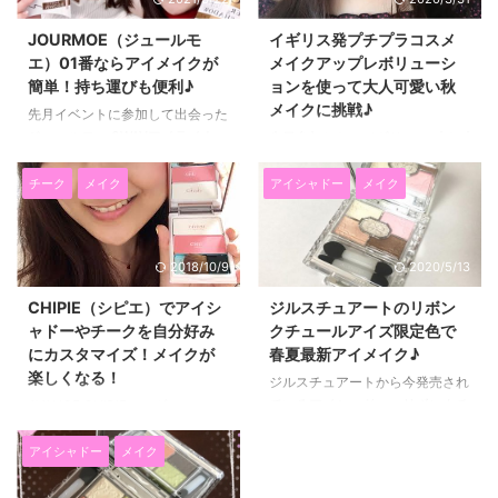
DAZZSHOPスパークリングジェ
プラコスメで有名ですよね！ 私
ムはの高い密着感と潤い！メタリ
高校生の時はよく使っていたんで
JOURMOE（ジュールモ
イギリス発プチプラコスメ
ックなツヤ感が魅力♪ 特にジェル
すけど、最近はアラサーなことも
エ）01番ならアイメイクが
メイクアップレボリューシ
っぽいプルプルとしたテクスチャ
ありましてかなり遠ざかっていま
簡単！持ち運びも便利♪
ョンを使って大人可愛い秋
ーのアイシャドー使ってみたかっ
した。。 なので、久しぶりにコ
メイクに挑戦♪
たんですよね♪ 私は、2017年5月
スメを見て、試してみたんですけ
先月イベントに参加して出会った
2日新発売のESCAPE05（エスケ
ど、 なかなか良かったです！ ウ
ジュールモエ 3WAYアイライナー
先日参加した、イギリスのプチプ
ープ）という ラベンダーベース
インクグロウアイズは美容液成分
＆シャドウ （価格：1760円（税
ラコスメブランド
に、赤やシルバーのパールが入っ
77%で潤い感のあるアイシャド
込））という アイライナーとア
MAKEUPREVOLUTION（メイク
チーク
メイク
アイシャドー
メイク
た色を選びました。 ラベンダー
ー！ まず、紹介するのは、Wink
イシャドーが一緒になった３way
アップレボリューション）の パ
って ...
Glow Ey ...
コスメが、 すごく便利でいい感
ーティーでいただいたお土産を使
じだったので紹介したいと思いま
って早速メイクをしてみたので紹
2018/10/9
2020/5/13
す(*^▽^*) ジュールモエは３
介したいと思います。 メイクア
WAY！これ１本でアイライナー＆
ップレボリューションのパーティ
CHIPIE（シピエ）でアイシ
ジルスチュアートのリボン
アイシャドウが叶う♪ こちらがジ
ーの様子は↓↓の記事です。
ャドーやチークを自分好み
クチュールアイズ限定色で
ュールモエです♪ 左の先端がリキ
https://beauty.himemode.com/2
にカスタマイズ！メイクが
春夏最新アイメイク♪
ッドアイライナーで右側がペンシ
016/08/25/makeuprevolution/
楽しくなる！
ルアイライナー、そして、真ん中
メイクアップレボリューションの
ジルスチュアートから今発売され
（黒い部分）がアイシャドーにな
16色のアイシャドーパレット♪ア
ているアイシャドー、リボンクチ
AVANCE CHIPIE（アヴァンセシ
っています。 アイライナーとア
イラブチョコレート（ヴァイス）
ュールアイズの 限定色１３番
ピエ）をご紹介いただきまして、
イシャドーがセットになっている
こちらアイラブメイクアップ ア
Shell beach（シェルビーチ）を
さっそく使ってみました( *´艸｀)
アイシャドー
メイク
ので、 ...
イラブチ ...
友達からプレゼントでもらったの
CHIPIEはアイシャドー、チー
で最近使っています♪ アイシャド
ク、リップを 自分の好みにカス