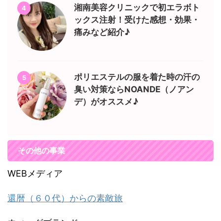
湘南美容クリニックで初エラボト
4
ックス注射！受けた感想・効果・
痛みなど紹介♪
ポリエステルの服を着た時の汗の
5
臭い対策ならNOANDE（ノアン
デ）がオススメ♪
その他の事業
WEBメディア
還暦（６０代）からの素敵旅