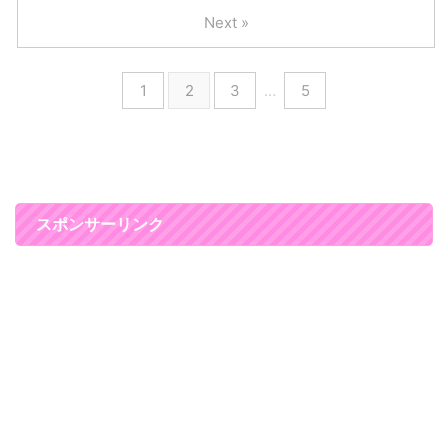
キリへ♪ 和の酒粕の主成分である
ュールアイズは５種類のカ ...
イルミスキンUVエッセンス」を
Next »
酒粕 ...
試してみたので紹介します(^^)/
人気で完売するお店まで出てるみ
たいです！ 今まで使った日焼け
1
2
3
…
5
止めと全く違う感覚！ ボディま
で透明感のある美肌に見せてくれ
ます(*^▽^*) お肌のくすみや日焼
けして透明感がなくなっちゃった
という方にオススメの日焼け止め
ですよ～！ パラソーラ・イルミ
スキンUVエッセンスの色・テク
スポンサーリンク
スチャー紹介♪潤い感はある！？
パラソーラ・イルミスキンUVエ
ッセンスは、こ ...