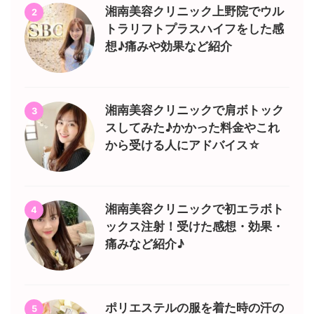
湘南美容クリニック上野院でウル
2
トラリフトプラスハイフをした感
想♪痛みや効果など紹介
湘南美容クリニックで肩ボトック
3
スしてみた♪かかった料金やこれ
から受ける人にアドバイス☆
湘南美容クリニックで初エラボト
4
ックス注射！受けた感想・効果・
痛みなど紹介♪
ポリエステルの服を着た時の汗の
5