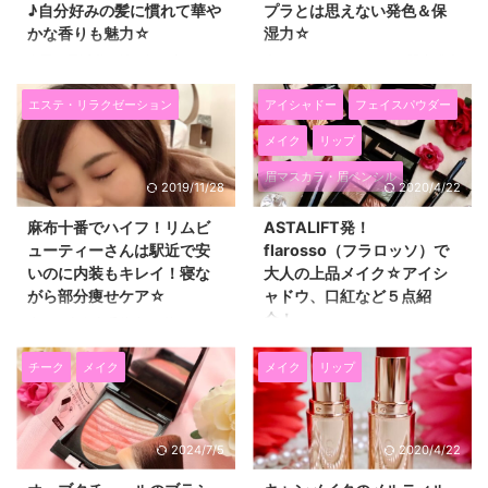
♪自分好みの髪に慣れて華や
プラとは思えない発色＆保
かな香りも魅力☆
湿力☆
今回は最近私が特に気に入ってい
先日、ファミリーマート限定発売
るヘアケアを紹介します(*^▽^*)
の media（メディア）のブライト
新しいシャンプーを使ったら、
アップルージュRD-05をいただ
エステ・リラクゼーション
アイシャドー
フェイスパウダー
自分の髪がきしんでから見やすく
きまして、 試してみたので紹介
メイク
リップ
なったり、 頭皮汚れがスッキリ
したいと思います(^^)/ media は
落ちた感じがしなかったり、 自
カネボウさんから発売されている
眉マスカラ・眉ペンシル
2019/11/28
2020/4/22
分の髪と合わなかった！と思うこ
だけあって、 価格は1,210円（税
とありませんか？ 私は色々なヘ
込）なんですけど、 発色、潤い
麻布十番でハイフ！リムビ
ASTALIFT発！
アケアを試すのが好きなのです
ともにかなり優秀です！ 色もど
ューティーさんは駅近で安
flarosso（フラロッソ）で
が、 結構そういうことがあるん
んなファッションにも合わせやす
いのに内装もキレイ！寝な
大人の上品メイク☆アイシ
ですよね。 あと、自分では満足
いレッドなので、 これ一つある
がら部分痩せケア☆
ャドウ、口紅など５点紹
していても、 ヘアサロンに行く
とかなり便利♪ レベルの高いプチ
介！
と、 「シャンプー変えました？
プラコスメです(*^▽^*) mediaブ
先日、麻布十番徒歩30秒のとこ
髪に合ってないみたいですよ！」
ライトアップルージュのレッド系
ろにあるエステサロン リムビュ
最近試した、ASTALIFT（アスタ
といわれることもあります。 そ
は全５種類♪RD-05はなじみも華
ーティーさんで 「ハイフ40000
リフト）発のコスメブランド
チーク
メイク
メイク
リップ
ういう方に ...
やかさもバランス ...
ショット」受けてきましたー
flarosso（フラロッソ）のコスメ
(*^▽^*) 部分痩せしたい 早く結
が 大人な美しさを手に入れるこ
果を出したい という女性に大人
とができてすごくよかったので、
2024/7/5
2020/4/22
気のハイフ☆☆ ここのサロンは
ブログで紹介したいと思います
「とにかくハイフが安い！」 し
(*^▽^*) 私、アスタリフト好きな