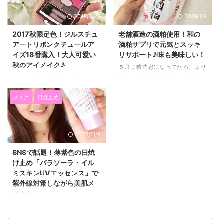
ージ、パック、保湿の機能を持っ
が、 最近使ってみたクレンジン
2019/4/29
2019/1/9
ていて、 ダブル洗顔不要。 まつ
グの中でも特にいい！！と思いま
エクを着けていても使えるクレン
したので、 ブログで紹介したい
2017秋限定色！ジルスチュ
老舗酒造の酒粕使用！和の
ジングです。 ホットクレンジン
と思います。 実はこのD.U.Oをい
アートリボンクチュールア
酒粕サプリで元気とスッキ
グは３つ目なので、今まで使った
ただいたのが、半年くらい前だっ
イズ18番購入！大人可愛い
リサポート♪味も美味しい！
のと比較しながら紹介したいと思
たのですが、 その時、クレンジ
秋のアイメイク♪
います♪ エテュセのアミノホット
ングバームってこってりしている
５月に咳喘息になってから、より
クレンジングを使ってメイクを落
のかな？という先入観があって、
体のことを考えるようになった
２０１７年８月４日に発売された
としてみた！ 今回も、メイク落
肌荒れもしていたので使わずにず
私。 今まで健康の為といろいろ
ばかりの ジルスチュアートビュ
ちの良さなどを紹介したいと思い
っと置いてあったんです。 で
なサプリを試してきたんですけ
ーティー リボンクチュールアイ
メイク
日焼止め
ます。 いつも通り、ファン ...
も、もっと早く使っていればよか
ど、 果たして本当に体に取り入
ズ 2017秋コレクション 18番
った！！と思いました。 ...
れて大丈夫なのか？と思うように
Night Blossom ゲットしました～
なりました。 でも、腸内環境は
～！！ 秋コレクションのお知ら
2023/11/9
しっかり整えたいし、毎日仕事で
せが出た瞬間から、欲しい～～！
忙しいので体調を崩さず元気に過
絶対買う！！と思っていたので、
SNSで話題！薄紫色の日焼
ごしたい！ もっと成分や作り方
こうやって手元にきて嬉しいです
け止め「パラソーラ・イル
について意識を向けていかなくて
(^^)/ コンパクトのデザインも、
ミスキンUVエッセンス」で
は！と思っていた時にご紹介いた
秋らしい大人な雰囲気で素敵
紫外線対策しながら美肌メ
だいたのが、 この「和の酒粕
(*^▽^*)♡ リボンクチュールアイ
イク♪
（なごみのさけかす）」です。
ズ2017秋限定色18番は大人可愛
和の酒粕は国内老舗酒造の酒粕使
い好きな女子にオススメなカラー
今、SNSで話題になっている薄紫
用！甘酒の60倍のパワーでスッ
♪ ジルスチュアートのリボンクチ
色の日焼け止め 「パラソーラ・