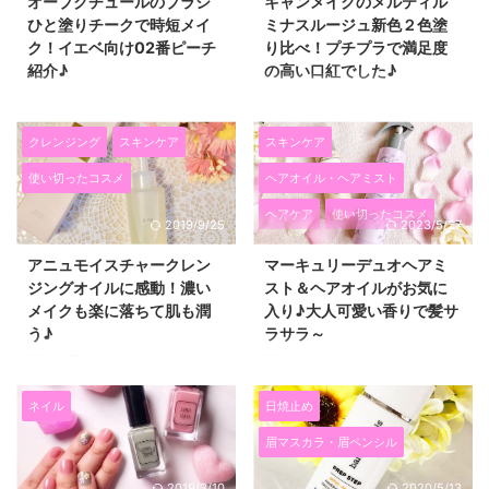
オーブクチュールのブラシ
キャンメイクのメルティル
かも「サロンが綺麗！」 さらに
のに、flarossoのことは最近まで
ひと塗りチークで時短メイ
ミナスルージュ新色２色塗
「駅からめちゃ近い！」 私は
知りませんでした。 でも、アイ
ク！イエベ向け02番ピーチ
り比べ！プチプラで満足度
40000ショットだったけど、 最
シャドウと、口紅と、ハイライト
紹介♪
の高い口紅でした♪
大で80000ショットもできます
とアイブロウを使ってみて、 ど
(*^▽^*) こんなにショット数が
れも使いやすい色だし、アイシャ
最近お気に入りで、一番よく使っ
CANMAKE（キャンメイク）か
多いの初めて♡ 安いけど、内装
ドウは集めたくなりましたね☆
ているチークが、 ２０１９年１
ら、２０１９年１０月１日に発売
が ...
flarosso（フラロッソ）のアイシ
１月１２日に発売になった AUBE
された メルティールミナスルー
クレンジング
スキンケア
スキンケア
ャドウケースがポップで可愛い！
のブラシひと塗りチーク（ワンシ
ジュの新色 04番キャラメルテラ
使い切ったコスメ
ヘアオイル・ヘアミスト
こちらが、フラロッソのア ...
ョットチーク）♪ 私は、一か月前
コッタと 05番ストロベリーモカ
くらいにいただいたので、 発売
を試しました(^^)/ どちらも発色
ヘアケア
使い切ったコスメ
2019/9/25
2023/5/27
より前に使ってます(*^▽^*) 色は
がよくて、 とろけるような塗り
０２番のピーチを使っていて、
心地で 高い保湿力♪ 私はオレン
アニュモイスチャークレン
マーキュリーデュオヘアミ
イエベ肌にピッタリなオレンジピ
ジが入った04番キャラメルテラ
ジングオイルに感動！濃い
スト＆ヘアオイルがお気に
ンク系のチーク！ 肌なじみがよ
コッタが、 オレンジ系なのに、
メイクも楽に落ちて肌も潤
入り♪大人可愛い香りで髪サ
くて、肌が綺麗に見えるんですよ
カジュアルではなく エレガント
う♪
ラサラ～
ね～！ そして何より、使うのが
な雰囲気になるので気に入りまし
超簡単！ 忙しいときの時短メイ
た(*^▽^*) これでなんと８００円
最近一番気に入っているクレンジ
夏になると、汗のにおいとかが気
クにも最適です♪ オーブクチュー
です！ アラサーにもぴったりで
ングオイルを紹介します(^^)/ こ
になるので、 いい香りのヘアフ
ル・ブラシひと塗りチークは全３
す☆ では早速色味などを紹介し
ちらの「anu（アニュ）モイスチ
レグランスやヘアミストが欲しく
ネイル
日焼止め
色♪ブルべイエベに似合うのは？
ます(^^)/ キャンメイク メルテ
ャークレンジングオイル」です。
なります(*^▽^*) 今使っているの
眉マスカラ・眉ペンシル
AUBEのブ ...
ィ ...
アニュモイスチャークレンジング
は、７月末に発売になったばかり
オイルを使うと、 クレンジング
の MERCURYDUO（マーキュリ
2019/3/10
2020/5/13