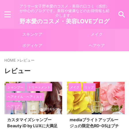
アラサ―女子野本愛のコスメ・美容の口コミ（感想）
が中心のブログです。美容や健康などのお得情報も紹
介します。
野本愛のコスメ・美容LOVEブログ
スキンケア
メイク
ボディケア
ヘアケア
HOME
>
レビュー
レビュー
シャンプー
トリートメント
メイク
リップ
ヘアオイル・ヘアミスト
ヘアケア
2024/6/12
2021/3/22
カスタマイズシャンプー
mediaブライトアップルー
Beauty iD by LUXに大満足
ジュの限定色RD-05はプチ