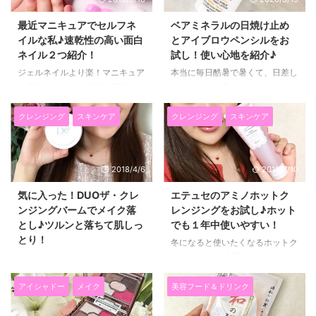
する前より肌が潤うんです！ し
ーデュオ）のエレガンスヘアミス
かも、濃いアイメイクも、ツルン
トです。 以前から、マーキュリ
最近マニキュアでセルフネ
ベアミネラルの日焼け止め
とスッキリ落ちてダブル洗顔な
ーデュオのエレガンスヘアオイル
イルな私♪速乾性の高い面白
とアイブロウペンシルをお
し！ 摩擦による刺激を押さえら
を使っていて、 香りが気に入っ
ネイル２つ紹介！
試し！使い心地を紹介♪
れるから肌にも優しいですし、
ていたので、ミストも使ってみる
忙しい日でも簡単にメイクを落と
ことにしました。 マーキュリー
ジェルネイルより楽！マニキュア
本当に毎日酷暑で暑くて、日差し
すことができるんです！ 久しぶ
デュオのヘアケアは、 人気ヘア
も進化している！JUMII TOKYO
がジリジリと痛いくらいですね！
りにコスメで感動しました～(^^)/
ケアシリーズの「megami no
がお気に入り♪ 最近は、ジェルネ
汗でメイクは崩れやすいし、毎日
クレンジングオイルは刺激が強そ
wakka（めがみのわっか）」と
イルよりもマニキュア派の私。
太陽との闘い。。。 紫外線がめ
クレンジング
スキンケア
クレンジング
スキンケア
うと思う人や、 クレンジングミ
コラボ してるんですよ～♪ マー
というのも毎日忙しいので、ネイ
ちゃめちゃ強いので、 ビーチに
ルクやクレンジ ...
キュリ ...
ルサロンに行くのも時間がかかっ
行ったりしなくても
て面倒だったり、 自分でジェル
bareminerals（ベアミネラル）の
2018/4/6
2018/7/10
ネイルをするのも２時間くらいは
SPF50PA++++の日焼け止めでケ
かかってしまうのが もったいな
アをしています。 忙しいとなか
気に入った！DUOザ・クレ
エテュセのアミノホットク
いと感じてしまって。 しかも、
なか頻繁に日焼け止めも塗りなお
ンジングバームでメイク落
レンジングをお試し♪ホット
自分でジェルネイルをすると首と
せないし、 メイク前から
とし♪ツルンと落ちて肌しっ
でも１年中使いやすい！
目が疲れますしね。 なので、 マ
SPF50PA++++を使うことを強く
とり！
ニキュアが超便利だな！と改めて
お勧めします。 baremineralsの
冬になると使いたくなるホットク
その魅力を実感しています。 ↑↑
プレップステップミネラルシール
レンジング。 今回は、ピンクの
累計販売数３５０万個突破してい
のネイルはJUMII TOKYO（ジュ
ドは時間がたっても突っ張らな
パッケージが可愛いエテュセのプ
て、アットコスメで１位も獲得し
ミートウキョウ）というブランド
い！ 今回試してみたのは、bare
レミアムアミノホットクレンジン
ている、 クレンジングバーム
アイシャドー
メイク
美容フード＆ドリンク
のもので ...
...
グを試してみました！ これ一つ
「D.U.O（デュオ ザ・クレンジン
で、メイク落とし、洗顔、マッサ
グバーム」を試してみたのです