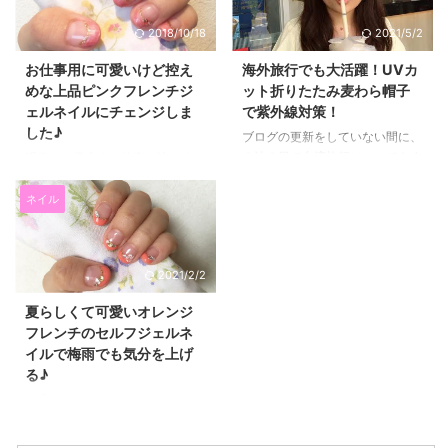
介します♪ ちょうどシャネルの新
レイ3分丈ガードル」をモニター
2018/10/18
2021/5/2
しい口紅がほしいと思っていたか
させていただきました(*^▽^*) イ
らラッキー(*^▽^*)♡笑 なんだ
トーヨーカドーとワコールグルー
お仕事用に可愛いけど控え
海外旅行でも大活躍！UVカ
かんだシャネルって使いやすいん
プ「ルシアン」のコラボで、リー
めな上品ピンクフレンチジ
ット折りたたみ麦わら帽子
ですよね～！ 片手で、くるくる
ズナブルな価格なのに、 高級感
ェルネイルにチェンジしま
で紫外線対策！
口紅を出してささっと塗れちゃう
のあるデザインと付け心地の良
した♪
ところがお気に入りなんです。
さ、ボリュームアップと着やせが
ブログの更新をしていない間に、
スリムで小さいからポーチや小さ
同時に叶うのが魅力なんですよ♡
２泊３日で台湾旅行にいってきま
明日から月末まで仕事が忙しくな
いバッグの内ポケットにも入れや
今回もサイズは、C70です。 プ
した(^^)/ 初めての台湾！とても
るので、ジェルネイルを変えまし
すいですし、 普段使いにはやっ
レミアージュではアンダーバスト
楽しんできましたよ♪ そこで大活
た～(*^▽^*) 前回は、夏っぽいト
ネイル
ぱり一番いいし好きだなーと思い
65の作りがなくて、 いつもは
躍したのが、帽子屋ドリームハッ
ロピカルな感じだったんですけ
ます ...
D65なのですが、プ ...
ツの折りたたみ麦わら帽子です～
ど、 今回は仕事もあるし、新し
(#^.^#) 大きなリボンが可愛い！
い人とかかわる仕事も多いのでベ
2021/2/2
色も洋服に合わせやすいベージュ
ーシックな感じにしました♡ ピ
の折りたたみ麦わら帽子♪ 紫外線
ンクフレンチに、ゴールドのライ
夏らしくて可愛いオレンジ
対策！！ お洋服に合わせやすい
ンを入れて。 今回使ったジェル
フレンチのセルフジェルネ
ベージュカラーにホワイトの大き
ネイルです。 メイドインジャパ
イルで梅雨でも気分を上げ
なリボンがついています♪ 大きな
ンで人気のプリジェルの、ベー
る♪
リボンがインパクトがあってかわ
ス、トップ、カラージェルです。
いいなと一目ぼれでした♪ 白な
プリジェル(PREGEL) スーパーエ
２週間ちょっとぶりにネイルを変
ら、色物の洋服にも合わせやすい
クセレントベースs 15g posted
えました♡ またもやセルフジェ
しね(*'ω'*) 裏側はこんな感じで
with カエレバ プリアンファ
ルネイルで、夏らしいオレンジフ