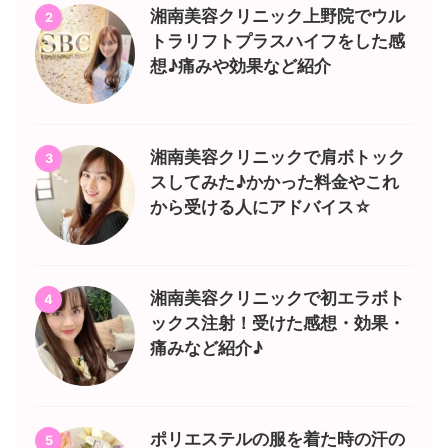
湘南美容クリニック上野院でウル
2
トラリフトプラスハイフをした感
想♪痛みや効果など紹介
湘南美容クリニックで肩ボトック
3
スしてみた♪かかった料金やこれ
から受ける人にアドバイス☆
湘南美容クリニックで初エラボト
4
ックス注射！受けた感想・効果・
痛みなど紹介♪
ポリエステルの服を着た時の汗の
5