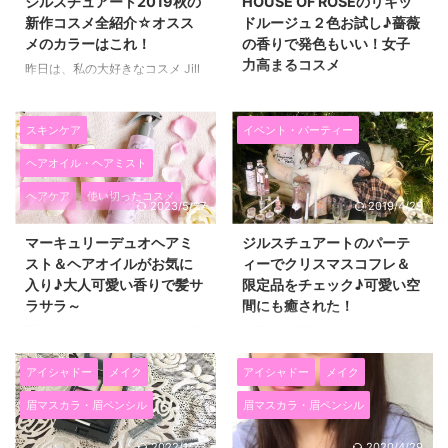
ジルスチュアート2019秋の
HOUSE OF ROSEのリキッ
マー04番（morning wish） の２
使ってみて、30代でも普段使い
新作コスメ全紹介☆オスス
ドルージュ２色お試し♪薔薇
つを一足早くお試ししたので、使
しやすい２アイテムだと思いまし
メのカラーはこれ！
の香りで発色もいい！女子
った感想を紹介したいともいます
た！ WHOMEEのチークは、容量
力高まるコスメ
(^^)/ どちらも普段使いするのに
が多いので長持ちしそうですし、
昨日は、私の大好きなコスメ Jill
かなり使える色ですね☆ ジルス
デジャヴュのジェルライナーはラ
Stuart Beauty（ジルスチュアー
先日、HOUSE OF ROSE（ハウ
チュアートエターナルクチュール
イトブラウンなのに目力でやすい
トビューティー）の 2019年秋コ
ス オブ ローゼ）の ロゼジュ
...
♪ とても使えるプチプラコスメだ
レクションの発表イベントに参加
ールリキッドルージュ（ハッピー
スキンケア
イベント・パーティー
ったので、詳しく紹介したいと思
してきました(^^)/ 2019年8月2日
ローズ（HR）、ハッピーピンク
ヘアオイル・ヘアミスト
います( ...
に発売される新作コスメを沢山試
（HP）） の２色いただいて、使
しましたので、 早速紹介したい
ってみたのですが、 発色もよく
ヘアケア
使い切ったコスメ
2023/5/27
2019/4/29
と思います(^^)/ 2019年秋のジル
て、潤い感も香りもよかったので
スチュアートは、 ジルスチュア
ブログで紹介したいと思います。
マーキュリーデュオヘアミ
ジルスチュアートのパーテ
ートらしいキラキラとした輝きと
パッケージのキャップの部分にも
スト＆ヘアオイルがお気に
ィーでクリスマスコフレ＆
可愛さもありながら、 大人っぽ
薔薇が描かれていて持っているだ
入り♪大人可愛い香りで髪サ
限定品をチェック♪可愛い空
い落ち着いた色合いで秋冬にかな
けで女子力が上がりそう！ ハウ
ラサラ～
間にも癒された！
り使えそうです！！ ぶっちゃけ
スオブローゼのコスメを使うのは
去年の秋コレクションより好き
初めてだったのですが、 １９７
夏になると、汗のにおいとかが気
昨日はご招待いただきまして、
♡♡ 欲しいもの沢山ありまし
８年に誕生してから３０年以上、
になるので、 いい香りのヘアフ
可愛くて大好きなコスメブランド
た！ ジルスチュア ...
天然由来成分の配合や自然の香
レグランスやヘアミストが欲しく
「Jillstuartbeaty（ジルスチュア
アイシャドー
メイク
アイシャドー
メイク
り、肌に負担のかかる成分を極力
なります(*^▽^*) 今使っているの
ートビューティー）」の JILL
眉マスカラ・眉ペンシル
眉マスカラ・眉ペンシル
避けるなどした コ ...
は、７月末に発売になったばかり
STUART × MORGAN LANE ～
の MERCURYDUO（マーキュリ
pajama party～ プレオープンパ
2022/1/23
2020/4/29