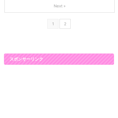
す ...
Amazon 楽天市場 Yah ...
レンチにしてみました(*^-^*) 完
Next »
全セルフネイラーですねｗ なん
か、特別な予定がない時や時間が
ない時以外は全然セルフジェルネ
1
2
イルでいいなぁ～と最近思ってい
ます。 確かに難しいデザイン
は、自分ではやりずらいんですけ
ど、 それよりもちゃんと爪のお
手入れをして、綺麗でいるほうが
いいかなと思いますし、 やっぱ
り爪は自分で鏡を使わずに見るこ
スポンサーリンク
とができるオシャレなので気分も
上がりますね。 仕事の効率も、
ネイルをしているのとして ...