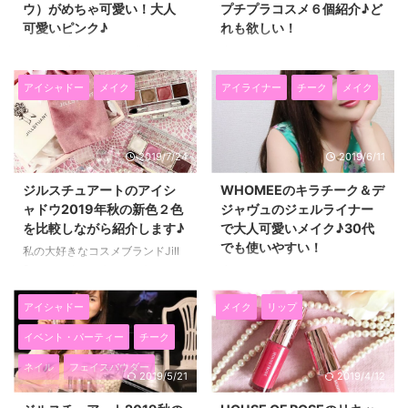
ウ）がめちゃ可愛い！大人
プチプラコスメ６個紹介♪ど
可愛いピンク♪
れも欲しい！
２０２０年３月６日に発売になっ
昨日は、OHANAMAHAALO（オ
た、 シャネルの４色入りアイシ
ハナマハロ）の2019秋冬の新商
ャドー レキャトルオンブルの356
品発表会に参加しました。 会場
アイシャドー
メイク
アイライナー
チーク
メイク
番（オー フィル デ フルール） を
が渋谷のクオーツギャラリー９階
シンガポール旅行中に購入しまし
だったので、 明るい光が差し込
た(*^▽^*) 日本では7000円+消
んで、可愛い商品と明るい雰囲気
2019/7/24
2019/6/11
費税だったのですが、 シンガポ
の発表会でした☆ オハナマハロ
ールでは、100SPDだったので、
は今シーズンから、商品の展開が
ジルスチュアートのアイシ
WHOMEEのキラチーク＆デ
シンガポールの方が少し高かった
ぐっと広がって、 色々なシーン
ャドウ2019年秋の新色２色
ジャヴュのジェルライナー
かも（笑） アイシャドーがお花
でいい香りと可愛いパッケージが
を比較しながら紹介します♪
で大人可愛いメイク♪30代
の形になっていて、すごくかわい
楽しめるように進化していました
でも使いやすい！
い！ しかも色もピンク系なの
よ(*^▽^*) オハナマハロから、リ
私の大好きなコスメブランドJill
で、春のファッションにも合わせ
ップグロスが新登場！可愛い見た
Stuart（ジルスチュアート）か
先日の、ロフトのベストコスメ
やすくて とてもお気に入りです
目と苺やピーチなど可愛い香り♪
ら、 ２０１９年８月２日に発売
2019×クールスタイルのイベント
(^^)/ 大人可愛いが好きな女性は
私が今回特に気になったのが、
されるFall Collectionのアイシャ
で いただいた、WHOMEEのキラ
アイシャドー
メイク
リップ
持っていて損のな ...
フレグランスリップエッセンスオ
ドウ ☆ジルスチュアート エタ
チークダイナボール キラレッド
イベント・パーティー
チーク
イル（1,6 ...
ーナルクチュール アイズ ベル
１（1,800円）と、 デジャヴュの
べット01番（never-ending
ラスティンファインaクリームペ
ネイル
フェイスパウダー
2019/5/21
2019/4/12
love） ☆ジルスチュアート エ
ンシル（ライトブラウン）を使っ
ターナルクチュール アイズ シ
てメイクをしてみました♪ 実際に
メイク
リップ