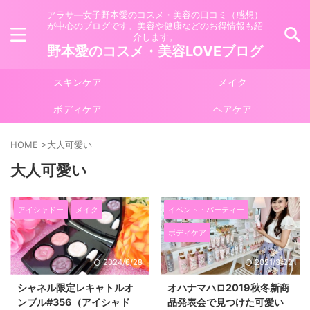
アラサ―女子野本愛のコスメ・美容の口コミ（感想）
が中心のブログです。美容や健康などのお得情報も紹
介します。
野本愛のコスメ・美容LOVEブログ
スキンケア
メイク
ボディケア
ヘアケア
HOME
>
大人可愛い
大人可愛い
アイシャドー
メイク
イベント・パーティー
ボディケア
2024/6/28
2021/3/22
シャネル限定レキャトルオ
オハナマハロ2019秋冬新商
ンブル#356（アイシャド
品発表会で見つけた可愛い