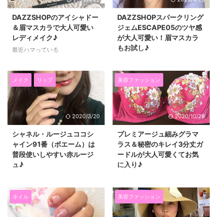
ーデュオ）のエレガンスヘアミス
ーティーに参加しました♪ 2017
トです。 以前から、マーキュリ
年11月3日～5日まで表参道の
DAZZSHOPのアイシャドー
DAZZSHOPスパークリング
ーデュオのエレガンスヘアオイル
Tokyo Apartment Cafeで、 ジル
＆眉マスカラで大人可愛い
ジェムESCAPE05のツヤ感
を使っていて、 香りが気に入っ
スチュアートさんの長女モーガン
レディメイク♪
が大人可愛い！眉マスカラ
ていたので、ミストも使ってみる
さんが手がけるランジェリーブラ
もお試し♪
ことにしました。 マーキュリー
ンド「MORGAN LANE（モーガ
最近ハマっている
デュオのヘアケアは、 人気ヘア
ンレーン）」との コラボレーシ
DAZZSHOP（ダズショップ）の
SNSの口コミを見ていてずっと気
ケアシリーズの「megami no
ョンアイテム発売に合わせたイベ
コスメ！ 発色が良くて使いやす
になっていた、 DAZZSHOP（ダ
wakka（めがみのわっか）」と
ントが開催され ...
いアイテムが多いんですよね～
ズショップ）のスパークリングジ
メイク
リップ
美容ファッション
コラボ してるんですよ～♪ マー
(*^▽^*) 今回は、アイシャドーの
ェムと デライトフルアイブロウ
キュリ ...
クアトロアイパレット05番と、
マスカラ（眉マスカラ）をゲット
ラスティングアイブロウペンシル
しましたぁ～～(*^▽^*)
2020/3/20
2020/10/28
のボールブラウンを使ってメイク
DAZZSHOPスパークリングジェ
をしてみました！ DAZZSHOPク
ムはの高い密着感と潤い！メタリ
シャネル・ルージュココシ
プレミアージュ細みグラマ
アトロアイパレットはコンパクト
ックなツヤ感が魅力♪ 特にジェル
ャイン91番（ボエーム）は
ラス＆秘密のキレイ3分丈ガ
で使えるカラー４色！ まずは、
っぽいプルプルとしたテクスチャ
普段使いしやすい赤ルージ
ードルが大人可愛くてお気
DAZZSHOPのクアトロアイパレ
ーのアイシャドー使ってみたかっ
ュ♪
に入り♪
ット05番を紹介したいと思いま
たんですよね♪ 私は、2017年5月
す！ 手のひらサイズのコンパク
2日新発売のESCAPE05（エスケ
シャネル・ルージュココシャイン
ブログスカウト事務局のモニター
ト。 私はよくジルスチュアート
ープ）という ラベンダーベース
91番（ボエーム）は普段使いにも
企画にまた参加することができま
のアイシャドーを使うのですが、
に、赤やシルバーのパールが入っ
いい♪ 先日、母親がくれた
して、 プレミアージュ「細みグ
ネイル
美容ファッション
ジルスチュアートのア ...
た色を選びました。 ラベンダー
CHANEL（シャネル） ルージュ
ラマラス・コスモスブラジャー＆
って ...
ココシャインの91番ボエームを紹
ペアショーツ」と、 「秘密のキ